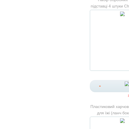
підставці 4 штуки C
Set
-
Пластиковий харчов
для їжі (ланч бок