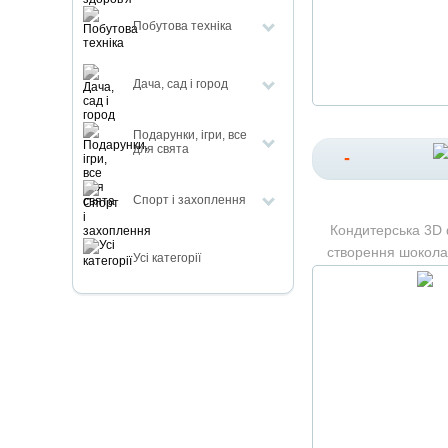
Побутова техніка
Дача, сад і город
Подарунки, ігри, все
для свята
-
Спорт і захоплення
Кондитерська 3D
створення шокола
Усі категорії
молд для шо