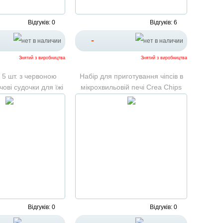
Відгуків: 0
Відгуків: 6
-
Знятий з виробництва
Знятий з виробництва
 5 шт. з червоною
Набір для приготування чіпсів в
ові судочки для їжі
мікрохвильовій печі Crea Chips
Відгуків: 0
Відгуків: 0