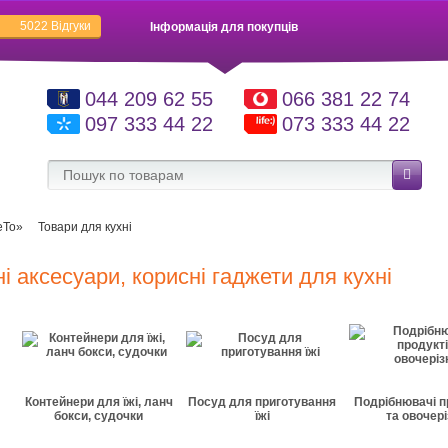
5022
Відгуки
Інформація для покупців
044 209 62 55
066 381 22 74
097 333 44 22
073 333 44 22
еТо»
Товари для кухні
і аксесуари, корисні гаджети для кухні
Контейнери для їжі, ланч
Посуд для приготування
Подрібнювачі п
бокси, судочки
їжі
та овочері