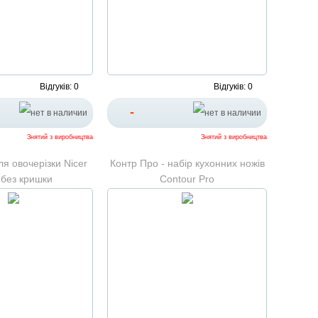
Відгуків: 0
Відгуків: 0
-
Знятий з виробництва
Знятий з виробництва
я овочерізки Nicer
Контр Про - набір кухонних ножів
 без кришки
Contour Pro