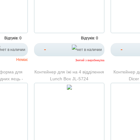
Відгуків: 0
Відгуків: 0
-
-
Немає
Знятий з виробництва
 форма для
Контейнер для їжі на 4 відділення
Контейнер дл
дних яєць -
Lunch Box JL-5724
Dicer
коладу