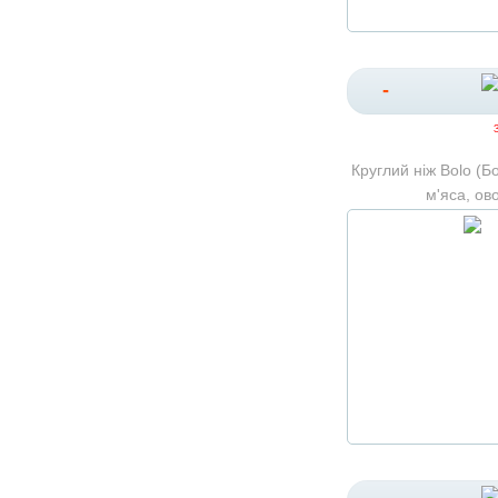
-
Круглий ніж Bolo (Бо
м'яса, ово