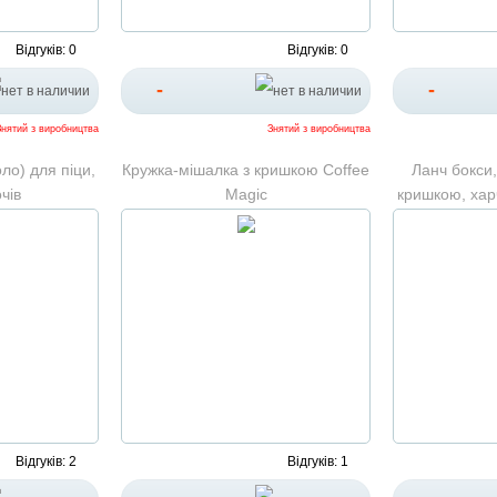
Відгуків: 0
Відгуків: 0
-
-
Знятий з виробництва
Знятий з виробництва
ло) для піци,
Кружка-мішалка з кришкою Coffee
Ланч бокси,
чів
Magic
кришкою, харч
Відгуків: 2
Відгуків: 1