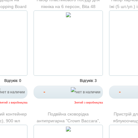
hopping Board
пікніка на 6 персон, Bita 48
їжі (5 шт./уп.
предметів
скля
Відгуків: 0
Відгуків: 3
-
-
Знятий з виробництва
Знятий з виробництва
ий контейнер
Подвійна сковорідка
Пристрій дл
с), 900 мл
антипригарна "Crown Baccara",
яблукоочищ
двостороння пательня 43х28см