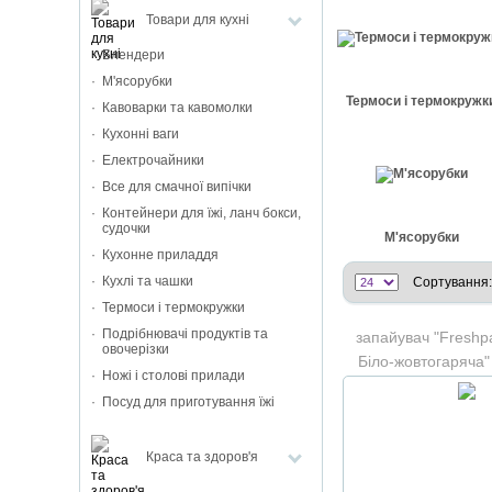
Товари для кухні
Блендери
М'ясорубки
Термоси і термокружк
Кавоварки та кавомолки
Кухонні ваги
Електрочайники
Все для смачної випічки
Контейнери для їжі, ланч бокси,
судочки
М'ясорубки
Кухонне приладдя
Кухлі та чашки
Сортування:
Термоси і термокружки
Подрібнювачі продуктів та
запайувач "Freshp
овочерізки
Біло-жовтогаряча"
Ножі і столові прилади
пакети 25*5
Посуд для приготування їжі
Краса та здоров'я