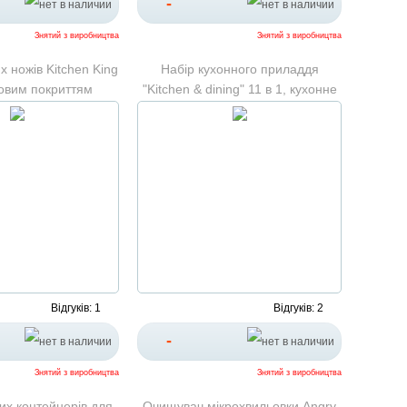
-
Знятий з виробництва
Знятий з виробництва
х ножів Kitchen King
Набір кухонного приладдя
овим покриттям
"Kitchen & dining" 11 в 1, кухонне
приладдя та силіконові лопатки
Відгуків: 1
Відгуків: 2
-
Знятий з виробництва
Знятий з виробництва
их контейнерів для
Очищувач мікрохвильовки Angry