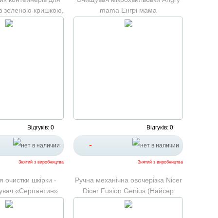
) із зеленою кришкою,
mama Енгрі мама
ні судочки
Відгуків: 0
Відгуків: 0
-
Знятий з виробництва
Знятий з виробництва
я очистки шкірки -
Ручна механічна овочерізка Nicer
увач «Серпантин»
Dicer Fusion Genius (Найсер
Дайсер)