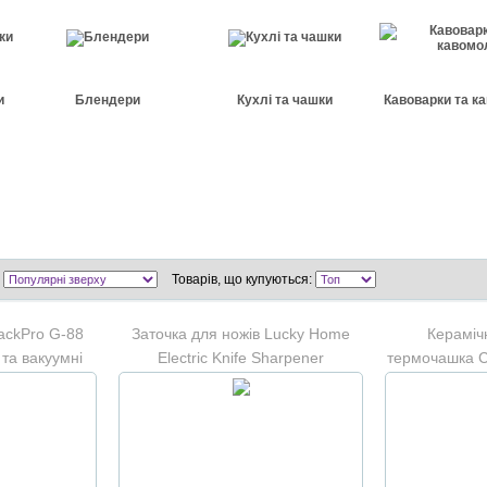
и
Блендери
Кухлі та чашки
Кавоварки та к
Товарів, що купуються:
ackPro G-88
Заточка для ножів Lucky Home
Кераміч
 та вакуумні
Electric Knife Sharpener
термочашка С
00 см