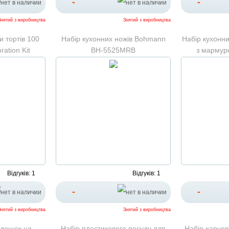
-
-
Знятий з виробництва
Знятий з виробництва
и тортів 100
Набір кухонних ножів Bohmann
Набір кухонни
ation Kit
BH-5525MRB
з мармур
Відгуків: 1
Відгуків: 1
-
-
Знятий з виробництва
Знятий з виробництва
 дощок на
Набір пластикового посуду для
Набір харчов