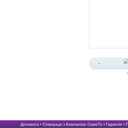
-
Допомога
•
Співпраця з Компанією СамеТо
•
Гарантія
•
П