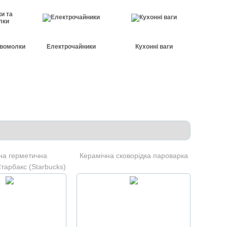
авомолки
Електрочайники
Кухонні ваги
на герметична
Керамічна сковорідка пароварка
тарбакс (Starbucks)