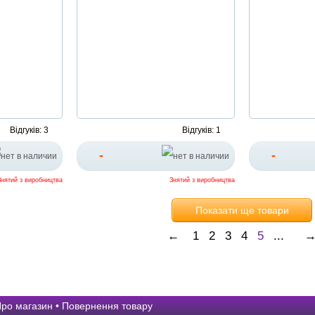
Відгуків: 3
Відгуків: 1
-
-
Знятий з виробництва
Знятий з виробництва
Показати ще товари
←
1
2
3
4
5
...
ро магазин
•
Повернення товару