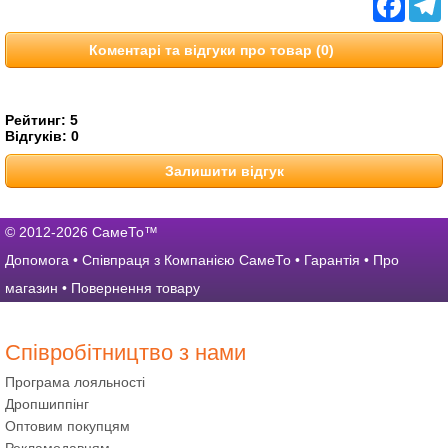
Коментарі та відгуки про товар (0)
Рейтинг:
5
Відгуків:
0
Залишити відгук
© 2012-2026 СамеТо™
Допомога
•
Співпраця з Компанією СамеТо
•
Гарантія
•
Про
магазин
•
Повернення товару
Співробітництво з нами
Програма лояльності
Дропшиппінг
Оптовим покупцям