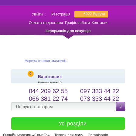
5022
Відгуки
Увійти
:
Реєстрація
Оплата та доставка
Графік роботи
Контакти
Інформація для покупців
Мережа інтернет-магазинів
0
Ваш кошик
Кошик пустий
044 209 62 55
097 333 44 22
salessameto@gmail.com
Мова сайту
066 381 22 74
073 333 44 22
Зворотній зв'язок
Усі розділи
Онлайн магазин «СамеТо»
Товари для дому
Організація