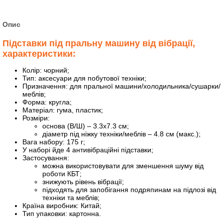
Опис
Підставки під пральну машину від вібрації,
характеристики:
Колір: чорний;
Тип: аксесуари для побутової техніки;
Призначення: для пральної машини/холодильника/сушарки/
меблів;
Форма: кругла;
Матеріал: гума, пластик;
Розміри:
основа (В/Ш) – 3.3х7.3 см;
діаметр під ніжку техніки/меблів – 4.8 см (макс.);
Вага набору: 175 г;
У наборі йде 4 антивібраційні підставки;
Застосування:
можна використовувати для зменшення шуму від
роботи КБТ;
знижують рівень вібрації;
підходять для запобігання подряпинам на підлозі від
техніки та меблів;
Країна виробник: Китай;
Тип упаковки: картонна.