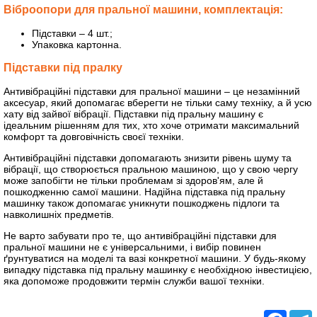
Віброопори для пральної машини, комплектація:
Підставки – 4 шт.;
Упаковка картонна.
Підставки під пралку
Антивібраційні підставки для пральної машини – це незамінний
аксесуар, який допомагає вберегти не тільки саму техніку, а й усю
хату від зайвої вібрації. Підставки під пральну машину є
ідеальним рішенням для тих, хто хоче отримати максимальний
комфорт та довговічність своєї техніки.
Антивібраційні підставки допомагають знизити рівень шуму та
вібрації, що створюється пральною машиною, що у свою чергу
може запобігти не тільки проблемам зі здоров'ям, але й
пошкодженню самої машини. Надійна підставка під пральну
машинку також допомагає уникнути пошкоджень підлоги та
навколишніх предметів.
Не варто забувати про те, що антивібраційні підставки для
пральної машини не є універсальними, і вибір повинен
ґрунтуватися на моделі та вазі конкретної машини. У будь-якому
випадку підставка під пральну машинку є необхідною інвестицією,
яка допоможе продовжити термін служби вашої техніки.
Facebo
T