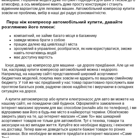
мембрани. Поршневі моделі дуже потужні і підходять для шин з тиском до 8
атмосфер, а ось мембранні мають дуже просту конструкцію і стануть
відмінним варіантом для легкових машин. Автомобільний компресор купити
зовсім не проблема, вибір в наші дні радує різноманітністю.
Перш ніж компресор автомобільний купити, давайте
розглянемо його плюси:
компактний, не займе багато місця в багажнику
завжди можна брати з собою
працює далеко від цивілізації і міста
зрозумілий в управлінні, розібратися, як ним користуватися, зможе
навіть початківець водій
має доступну вартість
Існує думка, що компресор для машини - це дороге придбання. Але це не
так, насправді купити компресор автомобільний можна і недорого.
Наприклад, на нашому сайті представлений широкий асортимент
бюджетних моделей, покупка яких зовсім не вдарить по вашому сімейному
бюджету. У той же час придбаний у нас товар гарантовано прослужить вам
протягом багатьох років, радуючи своєю надійністю і виручаючи в складних
ситуаціях на дорозі.
А купити автокомпресор або купити електронасос для авто ви можете на
нашому сайті, не покидаючи свій будинок. Оформляйте замовлення в
інтернет-магазині зручним для вас способом (онлайн або по телефону), і ми
відправимо вам його в будь-яке місто в найкоротші терміни. Обов'язково
зверніть увагу на те, що інтернет-магазин «Саме То» має шикарний
асортимент товарів не тільки для автомобіля. Тут є техніка, товари та
аксесуари на всі випадки життя. Купуйте все необхідне відразу, і економте
на доставці. Тепер вам не доведеться шукати бажані товари по різних
магазинах. Все необхідне ви можете придбати в інтернет-магазині «Саме