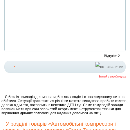
Відгуків: 2
-
Знятий з виробництва
Є безліч приладів для машини, без яких водієві в повсякденному житті не
обійтися. Ситуації трапляються різні: ви можете випадково пробити колесо,
далеко від міста, потрапити в невелике ДТП і т.д. Саме тому водій завжди
повинен мати при собі особистий асортимент інструментів і техніки для
вирішення дрібних поломок і для надання допомоги на місці.
У розділі товарів «Автомобільні компресори і