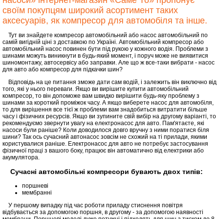
насоси» інтернет-магазин «Саме То» пропонує
своїм покупцям широкий асортимент таких
аксесуарів, як компресор для автомобіля та інше.
Тут ви знайдете компресор автомобільний або насос автомобільний по
самій вигідній ціні з доставкою по Україні. Автомобільний компресор або
автомобільний насос повинен бути під рукою у кожного водія. Проблеми з
шинами можуть виникнути в будь-який момент, і поруч може не виявитися
шиномонтажу, автосервісу або заправки. Але що ж все-таки вибрати - насос
для авто або компресор для підкачки шин?
Відповідь на це питання зможе дати сам водій, і залежить він виключно від
того, які у нього переваги. Якщо ви вирішите купити автомобільний
компресор, то він допоможе вам швидко вирішити будь-яку проблему з
шинами за короткий проміжок часу. А якщо виберете насос для автомобіля,
то для вирішення все тієї ж проблеми вам знадобиться витратити більше
часу і фізичних ресурсів. Якщо ви зупините свій вибір на другому варіанті, то
рекомендуємо звернути увагу на електронасос для авто. Пам'ятаєте, які
насоси були раніше? Коли доводилося довго вручну з ними поратися біля
шини? Так ось сучасний автонасос зовсім не схожий на ті прилади, якими
користувалися раніше. Електронасос для авто не потребує застосування
фізичної праці з вашого боку, працює він автоматично від електрики або
акумулятора.
Сучасні автомобільні компресори бувають двох типів:
поршневі
мембранні
У першому випадку під час роботи приладу стиснення повітря
відбувається за допомогою поршня, в другому - за допомогою наявності