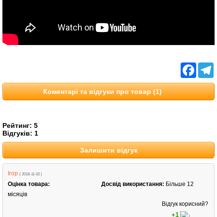
Facebo
T
Коментарі та відгуки про товар (1)
Рейтинг:
5
Відгуків:
1
Залишити відгук
Ігор
( 2018-11-02 )
Оцінка товара:
Досвід використання:
Більше 12
місяців
Відгук корисний?
+1