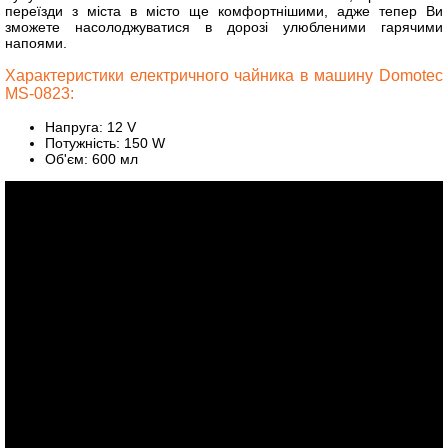
переїзди з міста в місто ще комфортнішими, адже тепер Ви
зможете насолоджуватися в дорозі улюбленими гарячими
напоями.
Характеристики електричного чайника в машину Domotec
MS-0823:
Напруга: 12 V
Потужність: 150 W
Об'єм: 600 мл