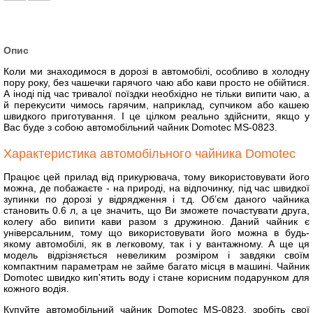
Опис
Коли ми знаходимося в дорозі в автомобілі, особливо в холодну
пору року, без чашечки гарячого чаю або кави просто не обійтися.
А іноді під час тривалої поїздки необхідно не тільки випити чаю, а
й перекусити чимось гарячим, наприклад, супчиком або кашею
швидкого приготування. І це цілком реально здійснити, якщо у
Вас буде з собою автомобільний чайник Domotec MS-0823.
Характеристика автомобільного чайника Domotec
Працює цей прилад від прикурювача, тому використовувати його
можна, де побажаєте - на природі, на відпочинку, під час швидкої
зупинки по дорозі у відрядження і т.д. Об’єм даного чайника
становить 0.6 л, а це значить, що Ви зможете почастувати друга,
колегу або випити кави разом з дружиною. Даний чайник є
універсальним, тому що використовувати його можна в будь-
якому автомобілі, як в легковому, так і у вантажному. А ще ця
модель відрізняється невеликим розміром і завдяки своїм
компактним параметрам не займе багато місця в машині. Чайник
Domotec швидко кип'ятить воду і стане корисним подарунком для
кожного водія.
Купуйте автомобільний чайник Domotec MS-0823, зробіть свої