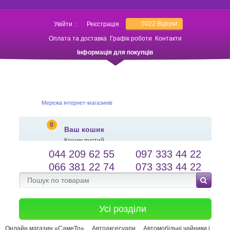
5022
Відгуки
Увійти
:
Реєстрація
Оплата та доставка
Графік роботи
Контакти
Інформація для покупців
Мережа інтернет-магазинів
0
Ваш кошик
Кошик пустий
044 209 62 55
097 333 44 22
salessameto@gmail.com
Мова сайту
066 381 22 74
073 333 44 22
Зворотній зв'язок
Усі розділи
Онлайн магазин «СамеТо»
Автоаксесуари
Автомобільні чайники і