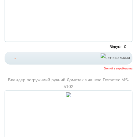
Відгуків: 0
-
Знятий з виробництва
Блендер погружниий ручний Домотек з чашею Domotec MS-
5102