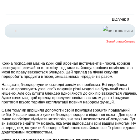
Відгуків: 0
-
Знятий з виробництва
Кожна господиня має на кухні свій арсенал інструментів - посуд, корисні
аксесуари і, звичайно ж, техніку. І одним з найпопулярніших помічників на
кухні по праву вважається блендер. Цей прилад за лічені секунди
переробить продукти в пюре, змішає кілька інгредієнтів разом.
На щастя, блендер купити сьогодні зовсім не проблема. Всі виробники
техніки пропонують увазі своїх покупців різні моделі на будь-який смак і
кишеню. Але ось купити блендер гідної якості до сих пір вважається удачею.
Адже хочеться, щоб прилад прослужив своїм власникам довго і радував
протягом всього терміну експлуатації повним набором функцій.
Саме тому ми вирішили допомогти своїм покупцям зробити правильний
вибір. У нас ви можете купити блендер недорого відмінної якості. Для цього
лише необхідно відвідати категорію, яка так і називається «Блендери». Тут
ви зможете знайти ту модель, яка буде відповідати всім вашим вимогам. Ну
а перед тим, як купити блендер, обов'язково ознайомтеся з їх різновидами і
додатковими можливостями.