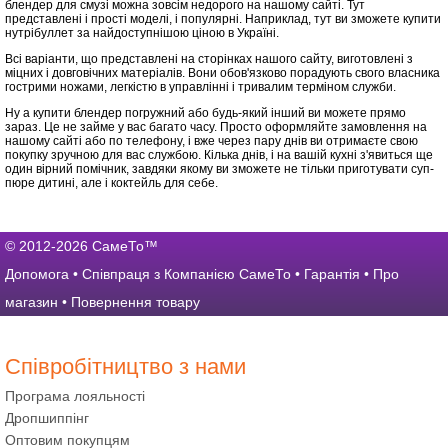
блендер для смузі можна зовсім недорого на нашому сайті. Тут
представлені і прості моделі, і популярні. Наприклад, тут ви зможете купити
нутрібуллет за найдоступнішою ціною в Україні.
Всі варіанти, що представлені на сторінках нашого сайту, виготовлені з
міцних і довговічних матеріалів. Вони обов'язково порадують свого власника
гострими ножами, легкістю в управлінні і тривалим терміном служби.
Ну а купити блендер погружний або будь-який інший ви можете прямо
зараз. Це не займе у вас багато часу. Просто оформляйте замовлення на
нашому сайті або по телефону, і вже через пару днів ви отримаєте свою
покупку зручною для вас службою. Кілька днів, і на вашій кухні з'явиться ще
один вірний помічник, завдяки якому ви зможете не тільки приготувати суп-
пюре дитині, але і коктейль для себе.
© 2012-2026 СамеТо™
Допомога
•
Співпраця з Компанією СамеТо
•
Гарантія
•
Про
магазин
•
Повернення товару
Співробітництво з нами
Програма лояльності
Дропшиппінг
Оптовим покупцям