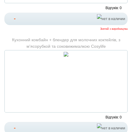
Відгуків: 0
-
Знятий з виробництва
Кухонний комбайн + блендер для молочних коктейлів, з
м'ясорубкой та соковижималкою Cosylife
Відгуків: 0
-