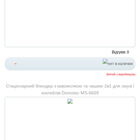
Відгуків: 0
-
Знятий з виробництва
Стаціонарний блендер з кавомолкою та чашею 2в1 для смузі і
коктейлів Domotec MS-6609