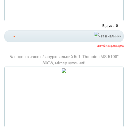
Відгуків: 0
-
Знятий з виробництва
Блендер з чашею/занурювальний 5в1 "Domotec MS-5106"
800W, міксер кухонний