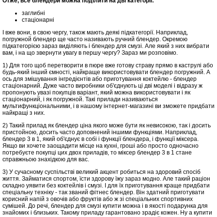
Отже, все блендери можна поділити на дві категорії:
заглибні
стаціонарні
І вже вони, в свою чергу, також мають деякі підкатегорії. Наприклад,
погружной блендер ще часто називають ручний блендер. Окремою
підкатегорією зараз виділяють і блендер для смузі. Але який з них вибрати
вам, і на що звернути увагу в першу чергу? Зараз ми розповімо.
1) Для того щоб перетворити в пюре вже готову страву прямо в каструлі або
будь-який інший ємності, найкраще використовувати блендер погружний. А
ось для змішування інгредієнтів або приготування коктейлю - блендер
стаціонарний. Дуже часто виробники об'єднують ці дві моделі і відразу ж
пропонують увазі покупців варіант, який можна використовувати і як
стаціонарний, і як погружной. Такі прилади називаються
мультифункціональними, і в нашому інтернет-магазині ви зможете придбати
найкращі з них.
2) Такий прилад як блендер ціна якого може бути як невисокою, так і досить
пристойною, досить часто доповнений іншими функціями. Наприклад,
блендер 3 в 1, який об'єднує в собі і функції блендера, і функції міксера.
Якщо ви хочете заощадити місце на кухні, гроші або просто одночасно
потребуєте покупці цих двох приладів, то міксер блендер 3 в 1 стане
справжньою знахідкою для вас.
3) У сучасному суспільстві великий акцент робиться на здоровий спосіб
життя. Займатися спортом, їсти здорову їжу зараз модно. Але такий раціон
складно уявити без коктейлів і смузі. І для їх приготування краще придбати
спеціальну техніку - так званий фітнес блендер. Він здатний приготувати
корисний напій з овочів або фруктів або ж зі спеціальних спортивних
сумішей. До речі, блендер для смузі купити можна і в якості подарунка для
знайомих і близьких. Такому приладу гарантовано зрадіє кожен. Ну а купити