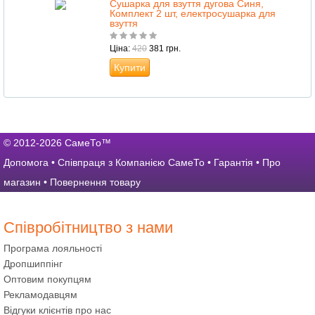
Сушарка для взуття дугова Синя,
Комплект 2 шт, електросушарка для
взуття
Ціна:
420
381 грн.
Купити
© 2012-2026 СамеТо™
Допомога
•
Співпраця з Компанією СамеТо
•
Гарантія
•
Про
магазин
•
Повернення товару
Співробітництво з нами
Програма лояльності
Дропшиппінг
Оптовим покупцям
Рекламодавцям
Відгуки клієнтів про нас