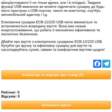
використовувати її не тільки вдома, але і в поїздках. Завдяки
функції USB-живлення ви можете підключати сушарку до будь-
якого пристрою з USB-портом, такого як комп'ютер, ноутбук,
автомобільний адаптер і т.д.
Електрична сушарка ЕСВ-12/220 USB легко вмикається та
встановлюється всередину взуття. Вона має низьке
енергоспоживання, що робить її економічно ефективною та
екологічно безпечною.
Дбайте про взуття з електричною сушаркою ЕСВ-12/220 USB.
Купуйте цю зручну та ефективну сушарку для взуття та
насолоджуйтесь сухим, свіжим та комфортним взуттям щодня!
Facebo
T
Коментарі та відгуки про товар (0)
Рейтинг:
5
Відгуків:
0
Залишити відгук