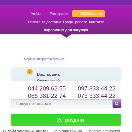
5022
Відгуки
Увійти
:
Реєстрація
Оплата та доставка
Графік роботи
Контакти
Інформація для покупців
Мережа інтернет-магазинів
0
Ваш кошик
Кошик пустий
044 209 62 55
097 333 44 22
salessameto@gmail.com
Мова сайту
066 381 22 74
073 333 44 22
Зворотній зв'язок
Усі розділи
Онлайн магазин «СамеТо»
Побутова техніка
Сушарки для взуття