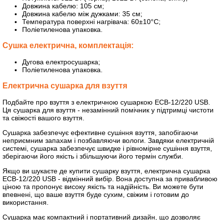
Довжина кабелю: 105 см;
Довжина кабелю між дужками: 35 см;
Температура поверхні нагрівача: 60±10°C;
Поліетиленова упаковка.
Сушка електрична, комплектація:
Дугова електросушарка;
Поліетиленова упаковка.
Електрична сушарка для взуття
Подбайте про взуття з електричною сушаркою ЕСВ-12/220 USB.
Ця сушарка для взуття - незамінний помічник у підтримці чистоти
та свіжості вашого взуття.
Сушарка забезпечує ефективне сушіння взуття, запобігаючи
неприємним запахам і позбавляючи вологи. Завдяки електричній
системі, сушарка забезпечує швидке і рівномірне сушіння взуття,
зберігаючи його якість і збільшуючи його термін служби.
Якщо ви шукаєте де купити сушарку взуття, електрична сушарка
ЕСВ-12/220 USB - відмінний вибір. Вона доступна за привабливою
ціною та пропонує високу якість та надійність. Ви можете бути
впевнені, що ваше взуття буде сухим, свіжим і готовим до
використання.
Сушарка має компактний і портативний дизайн, що дозволяє