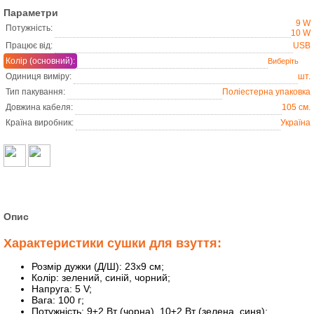
Параметри
9 W
Потужність:
10 W
Працює від:
USB
Колір (основний):
Одиниця виміру:
шт.
Тип пакування:
Поліестерна упаковка
Довжина кабеля:
105 см.
Країна виробник:
Україна
Опис
Характеристики сушки для взуття:
Розмір дужки (Д/Ш): 23х9 см;
Колір: зелений, синій, чорний;
Напруга: 5 V;
Вага: 100 г;
Потужність: 9±2 Вт (чорна), 10±2 Вт (зелена, синя);