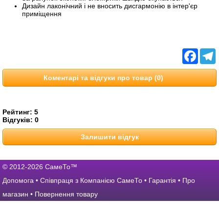
Дизайн лаконічний і не вносить дисгармонію в інтер'єр
приміщення
Facebo
T
Коментарі та відгуки про товар (0)
Рейтинг:
5
Відгуків:
0
Залишити відгук
© 2012-2026 СамеТо™
Допомога
•
Співпраця з Компанією СамеТо
•
Гарантія
•
Про
магазин
•
Повернення товару