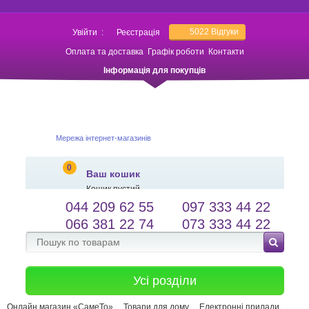
5022
Відгуки
Увійти
:
Реєстрація
Оплата та доставка
Графік роботи
Контакти
Інформація для покупців
Мережа інтернет-магазинів
0
Ваш кошик
Кошик пустий
044 209 62 55
097 333 44 22
salessameto@gmail.com
Мова сайту
066 381 22 74
073 333 44 22
Зворотній зв'язок
Усі розділи
Онлайн магазин «СамеТо»
Товари для дому
Електронні прилади