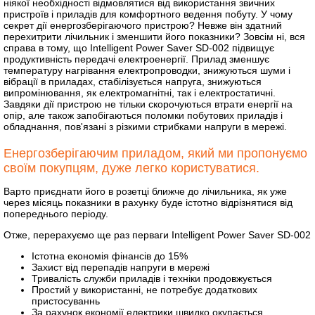
ніякої необхідності відмовлятися від використання звичних
пристроїв і приладів для комфортного ведення побуту. У чому
секрет дії енергозберігаючого пристрою? Невже він здатний
перехитрити лічильник і зменшити його показники? Зовсім ні, вся
справа в тому, що Intelligent Power Saver SD-002 підвищує
продуктивність передачі електроенергії. Прилад зменшує
температуру нагрівання електропроводки, знижуються шуми і
вібрації в приладах, стабілізується напруга, знижуються
випромінювання, як електромагнітні, так і електростатичні.
Завдяки дії пристрою не тільки скорочуються втрати енергії на
опір, але також запобігаються поломки побутових приладів і
обладнання, пов'язані з різкими стрибками напруги в мережі.
Енергозберігаючим приладом, який ми пропонуємо
своїм покупцям, дуже легко користуватися.
Варто приєднати його в розетці ближче до лічильника, як уже
через місяць показники в рахунку буде істотно відрізнятися від
попереднього періоду.
Отже, перерахуємо ще раз перваги Intelligent Power Saver SD-002
Істотна економія фінансів до 15%
Захист від перепадів напруги в мережі
Тривалість служби приладів і техніки продовжується
Простий у використанні, не потребує додаткових
пристосуваннь
За рахунок економії електрики швидко окупається