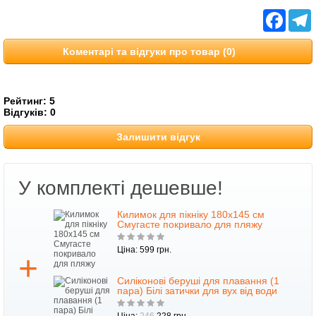
Facebo
T
Коментарі та відгуки про товар (0)
Рейтинг:
5
Відгуків:
0
Залишити відгук
У комплекті дешевше!
Килимок для пікніку 180x145 см
Смугасте покривало для пляжу
Ціна: 599 грн.
Силіконові беруші для плавання (1
пара) Білі затички для вух від води