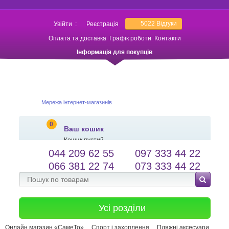
5022
Відгуки
Увійти
:
Реєстрація
Оплата та доставка
Графік роботи
Контакти
Інформація для покупців
Мережа інтернет-магазинів
0
Ваш кошик
Кошик пустий
044 209 62 55
097 333 44 22
salessameto@gmail.com
Мова сайту
066 381 22 74
073 333 44 22
Зворотній зв'язок
Усі розділи
Онлайн магазин «СамеТо»
Спорт і захоплення
Пляжні аксесуари