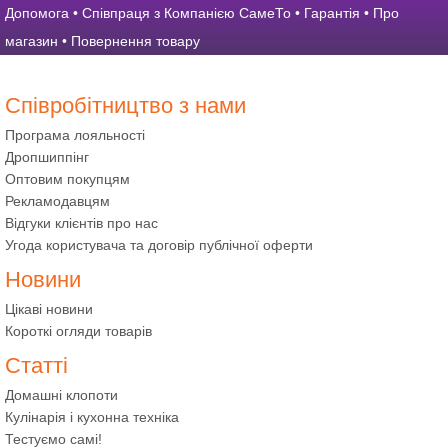
Допомога
•
Співпраця з Компанією СамеТо
•
Гарантія
•
Про
магазин
•
Повернення товару
Співробітництво з нами
Програма лояльності
Дропшиппінг
Оптовим покупцям
Рекламодавцям
Відгуки клієнтів про нас
Угода користувача та договір публічної оферти
Новини
Цікаві новини
Короткі огляди товарів
Статті
Домашні клопоти
Кулінарія і кухонна техніка
Тестуємо самі!