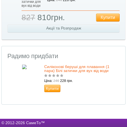
Ціна:
246
228 грн.
827
810грн.
Купити
Акції та Розпродаж
Радимо придбати
Силіконові беруші для плавання (1
пара) Білі затички для вух від води
Ціна:
246
228 грн.
Купити
© 2012-2026 СамеТо™