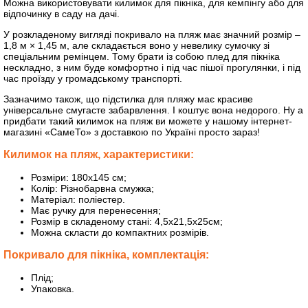
Можна використовувати килимок для пікніка, для кемпінгу або для
відпочинку в саду на дачі.
У розкладеному вигляді покривало на пляж має значний розмір –
1,8 м × 1,45 м, але складається воно у невелику сумочку зі
спеціальним ремінцем. Тому брати із собою плед для пікніка
нескладно, з ним буде комфортно і під час пішої прогулянки, і під
час проїзду у громадському транспорті.
Зазначимо також, що підстилка для пляжу має красиве
універсальне смугасте забарвлення. І коштує вона недорого. Ну а
придбати такий килимок на пляж ви можете у нашому інтернет-
магазині «СамеТо» з доставкою по Україні просто зараз!
Килимок на пляж, характеристики:
Розміри: 180х145 см;
Колір: Різнобарвна смужка;
Матеріал: поліестер.
Має ручку для перенесення;
Розмір в складеному стані: 4,5х21,5х25см;
Можна скласти до компактних розмірів.
Покривало для пікніка, комплектація:
Плід;
Упаковка.