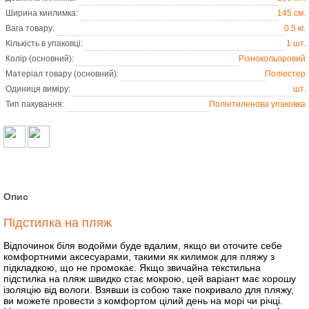
Ширина киилимка:
145 см.
Вага товару:
0.5 кг.
Кількість в упаковці:
1 шт.
Колір (основний):
Різнокольоровий
Матеріал товару (основний):
Поліестер
Одиниця виміру:
шт.
Тип пакування:
Поліетиленова упаковка
Опис
Підстилка на пляж
Відпочинок біля водойми буде вдалим, якщо ви оточите себе
комфортними аксесуарами, такими як килимок для пляжу з
підкладкою, що не промокає. Якщо звичайна текстильна
підстилка на пляж швидко стає мокрою, цей варіант має хорошу
ізоляцію від вологи. Взявши із собою таке покривало для пляжу,
ви можете провести з комфортом цілий день на морі чи річці.