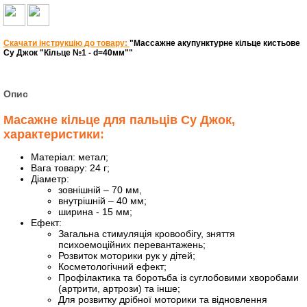
Скачати інструкцію до товару:
"Массажне акупунктурне кільце кистьове
Су Джок "Кільце №1 - d=40мм""
Опис
Масажне кільце для пальців Су Джок,
характеристики:
Матеріал: метал;
Вага товару: 24 г;
Діаметр:
зовнішній – 70 мм,
внутрішній – 40 мм;
ширина - 15 мм;
Ефект:
Загальна стимуляція кровообігу, зняття
психоемоційних перевантажень;
Розвиток моторики рук у дітей;
Косметологічний ефект;
Профілактика та боротьба із суглобовими хворобами
(артрити, артрози) та інше;
Для розвитку дрібної моторики та відновлення