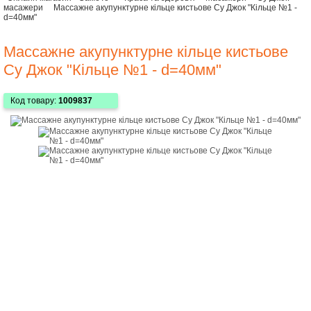
масажери
Массажне акупунктурне кільце кистьове Су Джок "Кільце №1 -
d=40мм"
Массажне акупунктурне кільце кистьове
Су Джок "Кільце №1 - d=40мм"
Код товару:
1009837