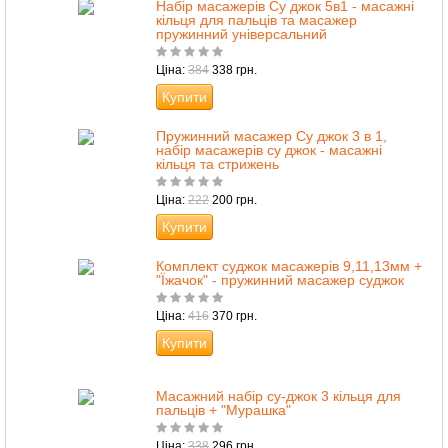
Набір масажерів Су джок 5в1 - масажні
кільця для пальців та масажер
пружинний універсальний
Ціна:
384
338 грн.
Купити
Пружинний масажер Су джок 3 в 1,
набір масажерів су джок - масажні
кільця та стрижень
Ціна:
222
200 грн.
Купити
Комплект суджок масажерів 9,11,13мм +
"Їжачок" - пружинний масажер суджок
Ціна:
416
370 грн.
Купити
Масажний набір су-джок 3 кільця для
пальців + "Мурашка"
Ціна:
338
296 грн.