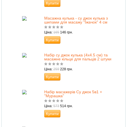
Купити
Масажна кулька - су джок кулька з
шипами для масажу "Їжачок" 4 см
Ціна:
165
146 грн.
Купити
Набір су джок кулька (4х4.5 см) та
масажне кільце для пальців 2 штуки
Ціна:
259
228 грн.
Купити
Набір масажерів Су джок 5в1 +
"Мурашка"
Ціна:
573
514 грн.
Купити