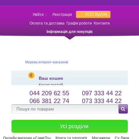
5022
Відгуки
Увійти
:
Реєстрація
Оплата та доставка
Графік роботи
Контакти
Інформація для покупців
Мережа інтернет-магазинів
0
Ваш кошик
Кошик пустий
044 209 62 55
097 333 44 22
salessameto@gmail.com
Мова сайту
066 381 22 74
073 333 44 22
Зворотній зв'язок
Усі розділи
Онлайн магазин «СамеТо»
Краса та здоров'я
Масажери
Су Джок