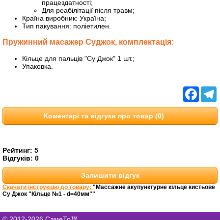
працездатності;
Для реабілітації після травм;
Країна виробник: Україна;
Тип пакування: поліетилен.
Пружинний масажер Суджок, комплектація:
Кільце для пальців "Су Джок" 1 шт.;
Упаковка.
Facebo
T
Коментарі та відгуки про товар (0)
Рейтинг:
5
Відгуків:
0
Залишити відгук
Скачати інструкцію до товару:
"Массажне акупунктурне кільце кистьове
Су Джок "Кільце №1 - d=40мм""
© 2012-2026 СамеТо™