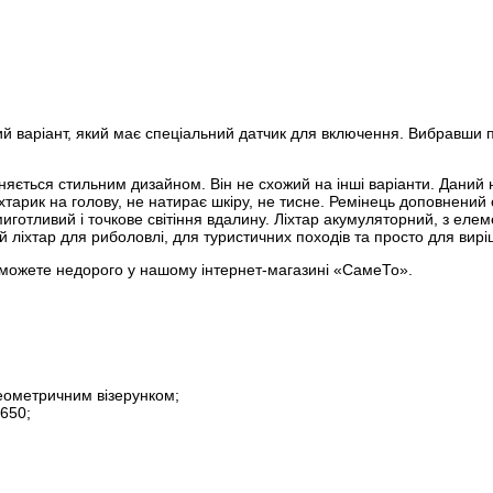
 варіант, який має спеціальний датчик для включення. Вибравши п
зняється стильним дизайном. Він не схожий на інші варіанти. Даний 
хтарик на голову, не натирає шкіру, не тисне. Ремінець доповнений
готливий і точкове світіння вдалину. Ліхтар акумуляторний, з ел
ий ліхтар для риболовлі, для туристичних походів та просто для вир
 можете недорого у нашому інтернет-магазині «СамеТо».
геометричним візерунком;
650;