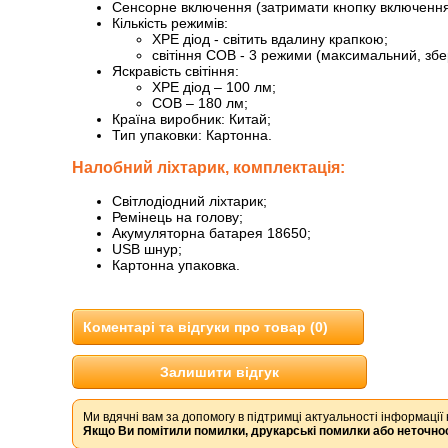
Сенсорне включення (затримати кнопку включення на
Кількість режимів:
XPE діод - світить вдалину крапкою;
світіння COB - 3 режими (максимальний, збе
Яскравість світіння:
XPE діод – 100 лм;
COB – 180 лм;
Країна виробник: Китай;
Тип упаковки: Картонна.
Налобний ліхтарик, комплектація:
Світлодіодний ліхтарик;
Ремінець на голову;
Акумуляторна батарея 18650;
USB шнур;
Картонна упаковка.
Коментарі та відгуки про товар (0)
Залишити відгук
Ми вдячні вам за допомогу в підтримці актуальності інформації 
Якщо Ви помітили помилки, друкарські помилки або неточнос