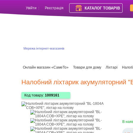
КАТАЛОГ ТОВАРІВ
Увійти
:
Реєстрація
Мережа інтернет-магазинів
Онлайн магазин «СамеТо»
Товари для дому
Ліхтарі
Налобн
Налобний ліхтарик акумуляторний "
Код товару:
1009161
В ная