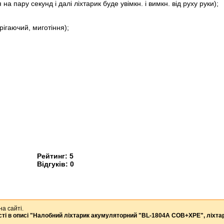
 пару секунд і далі ліхтарик буде увімкн. і вимкн. від руху руки);
рігаючий, миготіння);
Рейтинг:
5
Відгуків:
0
на сайті.
ті в описі
"Налобний ліхтарик акумуляторний "BL-1804A COB+XPE", ліхтар