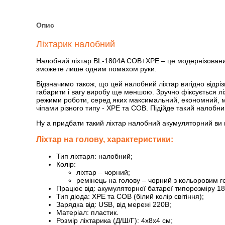
Опис
Ліхтарик налобний
Налобний ліхтар BL-1804A COB+XPE – це модернізований
зможете лише одним помахом руки.
Відзначимо також, що цей налобний ліхтар вигідно відрі
габарити і вагу виробу ще меншою. Зручно фіксується лі
режими роботи, серед яких максимальний, економний, ми
чіпами різного типу - XPE та COB. Підійде такий налобн
Ну а придбати такий ліхтар налобний акумуляторний ви
Ліхтар на голову, характеристики:
Тип ліхтаря: налобний;
Колір:
ліхтар – чорний;
ремінець на голову – чорний з кольоровим 
Працює від: акумуляторної батареї типорозміру 18
Тип діода: XPE та COB (білий колір світіння);
Зарядка від: USB, від мережі 220В;
Матеріал: пластик.
Розмір ліхтарика (Д/Ш/Г): 4х8х4 см;