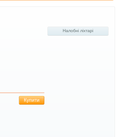
Налобні ліхтарі
Купити