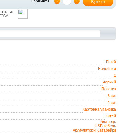
-
+
Купити
Порівняти
 НА НАС
ГРАМІ
Білий
Налобний
1
Чорний
Пластик
8 см.
4 см.
Картонна упаковка
Китай
Ремінець
USB-кабель
Акумуляторні батарейки