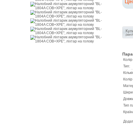
Ці
Купи
(вве
Пара
Колір 
Тип:
Кільк
Колір
Матер
Шири
Довж
Тип п
Країн
Додат