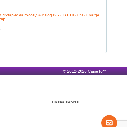
й ліхтарик на голову X-Balog BL-203 COB USB Charge
тар
н.
© 2012-2026 СамеТо™
Повна версія