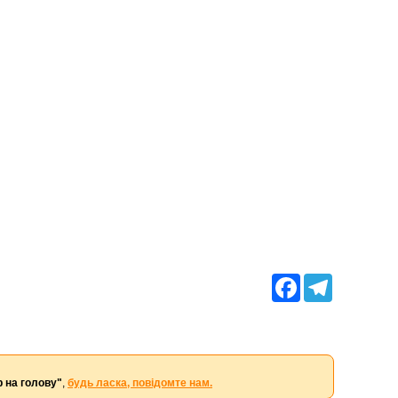
Facebook
Telegram
 на голову"
,
будь ласка, повідомте нам.