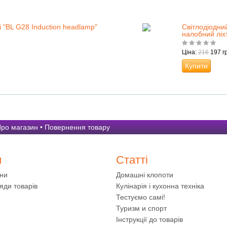
 "BL G28 Induction headlamp"
Світлодіодни
налобний ліх
Ціна:
216
197 гр
Купити
ро магазин
•
Повернення товару
и
Статті
ини
Домашні клопоти
яди товарів
Кулінарія і кухонна техніка
Тестуємо самі!
Туризм и спорт
Інструкції до товарів