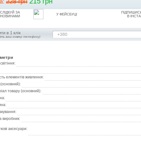
215 грн
228 грн
на:
СЛІДКУЙ ЗА
ПІДПИШИСЬ
У ФЕЙСБУЦІ
НОВИНАМИ
В ІНСТА
ти в 1 клік
+380
діть ваш номер телефону)
метри
світіння:
ість елементів живлення:
 (основний):
іал товару (основний):
на:
ина:
акування:
а виробник:
кові аксесуари: