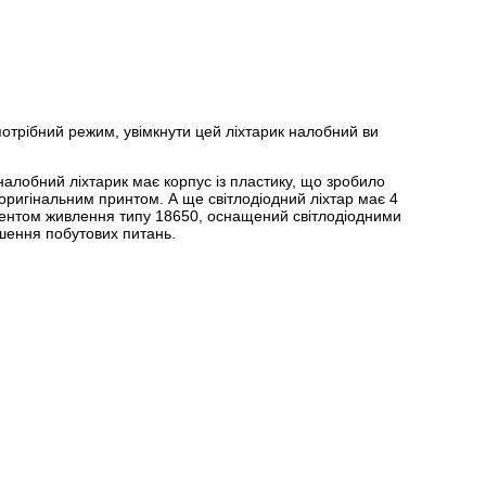
отрібний режим, увімкнути цей ліхтарик налобний ви
налобний ліхтарик має корпус із пластику, що зробило
 оригінальним принтом. А ще світлодіодний ліхтар має 4
ементом живлення типу 18650, оснащений світлодіодними
ішення побутових питань.