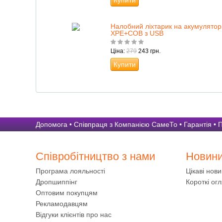
Купити
Налобний ліхтарик на акумуляторі
XPE+COB з USB
Ціна:
279
243 грн.
Купити
Допомога
•
Співпраця з Компанією СамеТо
•
Гарантія
•
П
Співробітництво з нами
Новин
Програма лояльності
Цікаві нов
Дропшиппінг
Короткі огл
Оптовим покупцям
Рекламодавцям
Відгуки клієнтів про нас