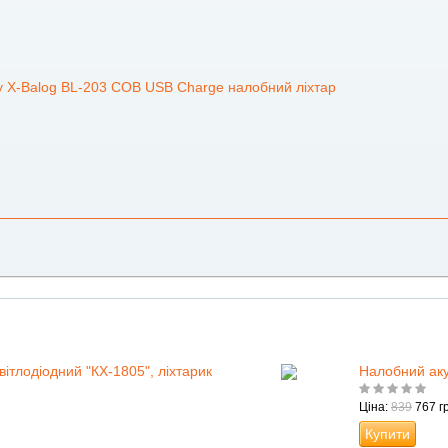
ву X-Balog BL-203 COB USB Charge налобний ліхтар
ітлодіодний "КХ-1805", ліхтарик
Налобний аку
Ціна:
839
767 гр
Купити