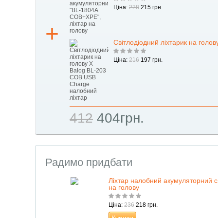
Ціна:
228
215 грн.
Світлодіодний ліхтарик на голо
Ціна:
216
197 грн.
412
404грн.
Радимо придбати
Ліхтар налобний акумуляторний св
на голову
Ціна:
236
218 грн.