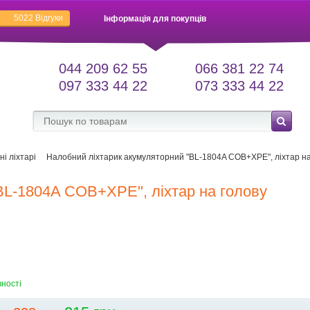
5022
Відгуки
Інформація для покупців
044 209 62 55
066 381 22 74
097 333 44 22
073 333 44 22
і ліхтарі
Налобний ліхтарик акумуляторний "BL-1804A COB+XPE", ліхтар на
BL-1804A COB+XPE", ліхтар на голову
вності