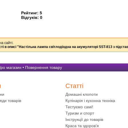
Рейтинг:
5
Відгуків:
0
на сайті.
ті в описі
"Настільна лампа світлодіодна на акумуляторі SST-813 з підст
ро магазин
•
Повернення товару
и
Статті
ини
Домашні клопоти
яди товарів
Кулінарія і кухонна техніка
Тестуємо самі!
Туризм и спорт
Інструкції до товарів
Краса та здоров’я