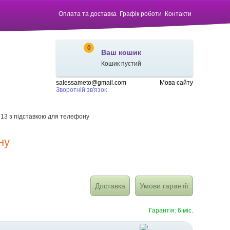
Оплата та доставка
Графік роботи
Контакти
0
Ваш кошик
Кошик пустий
salessameto@gmail.com
Мова сайту
Зворотній зв'язок
813 з підставкою для телефону
ну
Доставка
Умови гарантії
Гарантія: 6 міс.