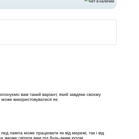
опонуємо вам такий варіант, який завдяки своєму
 може використовуватися як:
лед лампа може працювати як від мережі, так і від
на зможе світити вам під будь-яким кутом.