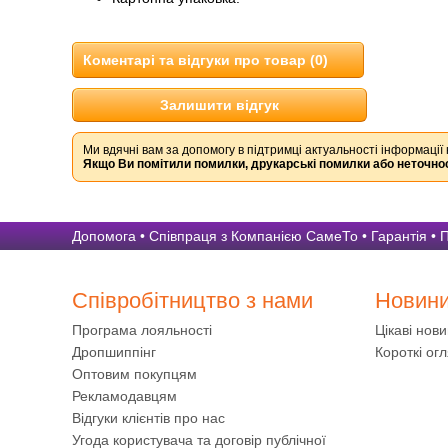
Коментарі та відгуки про товар (0)
Залишити відгук
Ми вдячні вам за допомогу в підтримці актуальності інформації 
Якщо Ви помітили помилки, друкарські помилки або неточнос
Допомога
•
Співпраця з Компанією СамеТо
•
Гарантія
•
П
Співробітництво з нами
Новин
Програма лояльності
Цікаві нов
Дропшиппінг
Короткі огл
Оптовим покупцям
Рекламодавцям
Відгуки клієнтів про нас
Угода користувача та договір публічної