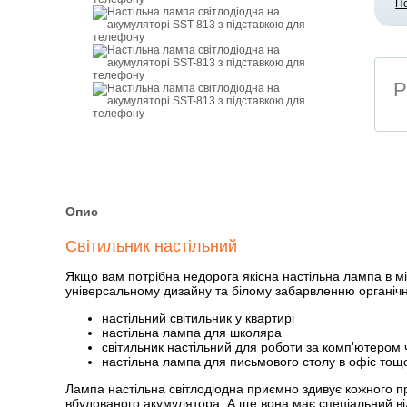
П
Р
Опис
Світильник настільний
Якщо вам потрібна недорога якісна настільна лампа в м
універсальному дизайну та білому забарвленню органічн
настільний світильник у квартирі
настільна лампа для школяра
світильник настільний для роботи за комп'ютером 
настільна лампа для письмового столу в офіс тощ
Лампа настільна світлодіодна приємно здивує кожного пр
вбудованого акумулятора. А ще вона має спеціальний відс