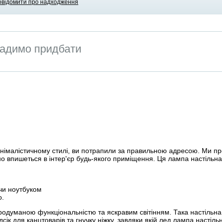
овідомити про надходження
адимо придбати
інімалістичному стилі, ви потрапили за правильною адресою. Ми пр
о впишеться в інтер'єр будь-якого приміщення. Ця лампа настільна
чи ноутбуком
о.
одуманою функціональністю та яскравим світінням. Така настільна 
ік для канцтоварів та гнучку ніжку, завдяки якій лед лампа настіль