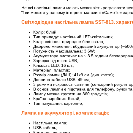
Не всі настільні лампи мають можливість регулювати яскр
її ви можете у нашому інтернет-магазині «СамеТо» зара
Світлодіодна настільна лампа SST-813, характ
Колір: білий;
Тип приладу: настільний LED-світильник;
Колір світіння: природне біле світло;
Джерело живлення: вбудований акумулятор (~500
Потужність максимальна: 3.6W;
Акумулятора вистачає на ~ 3.5 години безперервно
Зарядка від micro USB;
Кількість LED: 16 шт.;
Матеріал: пластик;
Розмір лампи (Д/Ш): 41х9 см (див. фото);
Довжина кабелю USB: 49 см;
3 режими яскравості світіння (сенсорний регулятор 
В основі лампи є підставка для телефону, ручок та 
Лампу можна крутити на 360 градусів;
Країна виробник: Китай;
Тип пакування: картонне;
Лампа на акумуляторі, комплектація:
Настільна лампа;
USB кабель;
Картонна упаковка.