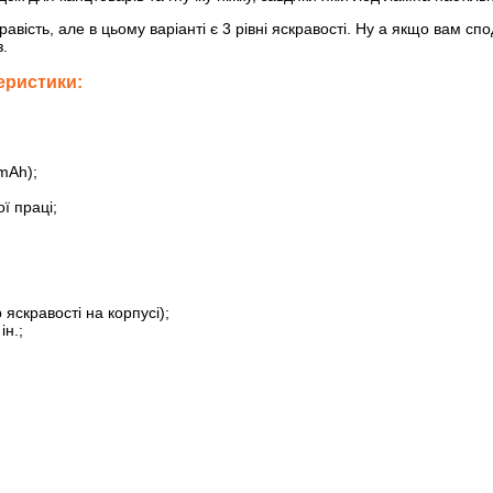
авість, але в цьому варіанті є 3 рівні яскравості. Ну а якщо вам с
з.
еристики:
mAh);
ї праці;
яскравості на корпусі);
ін.;