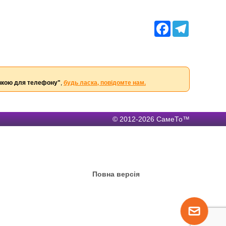
Facebook
Telegram
авкою для телефону"
,
будь ласка, повідомте нам.
© 2012-2026 СамеТо™
Повна версія