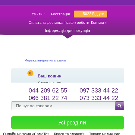
5022
Відгуки
Увійти
:
Реєстрація
Оплата та доставка
Графік роботи
Контакти
Інформація для покупців
Мережа інтернет-магазинів
0
Ваш кошик
Кошик пустий
044 209 62 55
097 333 44 22
salessameto@gmail.com
Мова сайту
066 381 22 74
073 333 44 22
Зворотній зв'язок
Усі розділи
Онлайн магазин «СамеТо»
Краса та здоров'я
Товари медичного