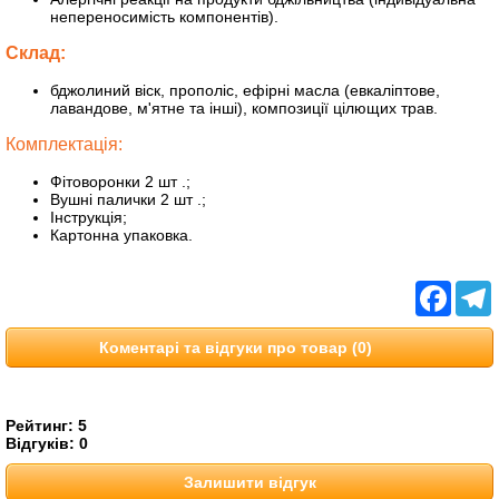
непереносимість компонентів).
Склад:
бджолиний віск, прополіс, ефірні масла (евкаліптове,
лавандове, м'ятне та інші), композиції цілющих трав.
Комплектація:
Фітоворонки 2 шт .;
Вушні палички 2 шт .;
Інструкція;
Картонна упаковка.
Facebo
T
Коментарі та відгуки про товар (0)
Рейтинг:
5
Відгуків:
0
Залишити відгук