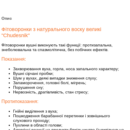
Опис
Фітоворонки з натурального воску великі
"Сhudesnik"
Фітоворонки вушні виконують такі функції: протизапальна,
знеболювальна та спазмолітична, без побічних ефектів.
Показання:
Захворювання вуха, горла, носа запального характеру;
Вушні сірчані пробки;
Шум у вухах, деякі випадки зниження слуху;
Запаморочення, головні болі, мігрень;
Порушення сну;
Нервозність, дратівливість, стан стресу;
Протипоказання:
Гнійні виділення з вуха;
Пошкодження барабанної перетинки і зовнішнього
слухового проходу;
Пухлини в області голови;
Алергічні реакції на продукти бджільництва (індивідуальна