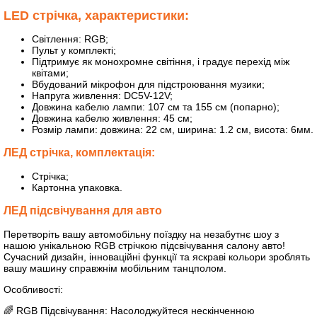
LED стрічка, характеристики:
Світлення: RGB;
Пульт у комплекті;
Підтримує як монохромне світіння, і градує перехід між
квітами;
Вбудований мікрофон для підстроювання музики;
Напруга живлення: DC5V-12V;
Довжина кабелю лампи: 107 см та 155 см (попарно);
Довжина кабелю живлення: 45 см;
Розмір лампи: довжина: 22 см, ширина: 1.2 см, висота: 6мм.
ЛЕД стрічка, комплектація:
Стрічка;
Картонна упаковка.
ЛЕД підсвічування для авто
Перетворіть вашу автомобільну поїздку на незабутнє шоу з
нашою унікальною RGB стрічкою підсвічування салону авто!
Сучасний дизайн, інноваційні функції та яскраві кольори зроблять
вашу машину справжнім мобільним танцполом.
Особливості:
🌈 RGB Підсвічування: Насолоджуйтеся нескінченною