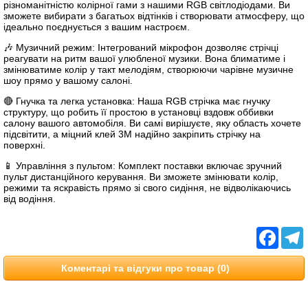
різноманітністю колірної гами з нашими RGB світлодіодами. Ви
зможете вибирати з багатьох відтінків і створювати атмосферу, що
ідеально поєднується з вашим настроєм.
🎶 Музичний режим: Інтегрований мікрофон дозволяє стрічці
реагувати на ритм вашої улюбленої музики. Вона блиматиме і
змінюватиме колір у такт мелодіям, створюючи чарівне музичне
шоу прямо у вашому салоні.
🔴 Гнучка та легка установка: Наша RGB стрічка має гнучку
структуру, що робить її простою в установці вздовж оббивки
салону вашого автомобіля. Ви самі вирішуєте, яку область хочете
підсвітити, а міцний клей 3M надійно закріпить стрічку на
поверхні.
📱 Управління з пультом: Комплект поставки включає зручний
пульт дистанційного керування. Ви зможете змінювати колір,
режими та яскравість прямо зі свого сидіння, не відволікаючись
від водіння.
Facebo
T
Коментарі та відгуки про товар (0)