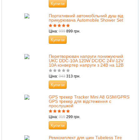
Купити
Портативний автомобільний душ від
прикурювача Automobile Shower Set
Ціна:
999
899 грн.
Купити
Перетворювач напруги понижуючий
UKC DDC-10A 120W DC/DC 24V-12V
10A конвертер напруги з 24В на 12В
Ціна:
343
313 грн.
Купити
GPS трекер Tracker Mini A8 GSM/GPRS
GPS трекер для відстеження с
прослушкой
Ціна:
315
299 грн.
Купити
Ремкомплект для шин Tubeless Tire