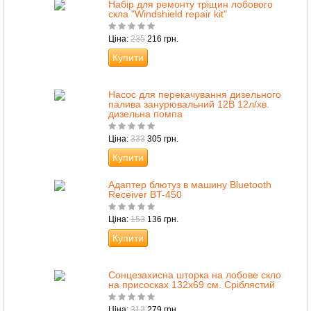
Набір для ремонту тріщин лобового
скла "Windshield repair kit"
Ціна:
235
216 грн.
Купити
Насос для перекачування дизельного
палива занурювальний 12В 12л/хв.
дизельна помпа
Ціна:
333
305 грн.
Купити
Адаптер блютуз в машину Bluetooth
Receiver BT-450
Ціна:
153
136 грн.
Купити
Сонцезахисна шторка на лобове скло
на присосках 132х69 см. Сріблястий
Ціна:
312
279 грн.