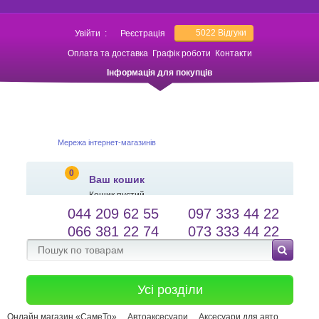
5022
Відгуки
Увійти
:
Реєстрація
Оплата та доставка
Графік роботи
Контакти
Інформація для покупців
Мережа інтернет-магазинів
0
Ваш кошик
Кошик пустий
044 209 62 55
097 333 44 22
salessameto@gmail.com
Мова сайту
066 381 22 74
073 333 44 22
Зворотній зв'язок
Усі розділи
Онлайн магазин «СамеТо»
Автоаксесуари
Аксесуари для авто