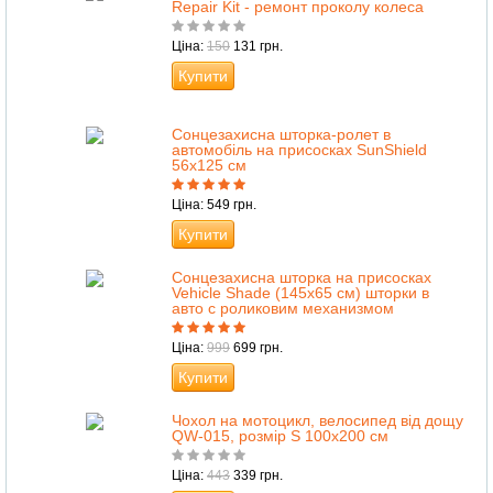
Repair Kit - ремонт проколу колеса
Ціна:
150
131 грн.
Купити
Сонцезахисна шторка-ролет в
автомобіль на присосках SunShield
56х125 см
Ціна: 549 грн.
Купити
Cонцезахисна шторка на присосках
Vehicle Shade (145х65 см) шторки в
авто с роликовим механизмом
Ціна:
999
699 грн.
Купити
Чохол на мотоцикл, велосипед від дощу
QW-015, розмір S 100х200 см
Ціна:
443
339 грн.