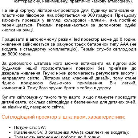
життєрадісну, невимушену, практично казкову атмосферу).
На кінці корпусу ліхтарика-проектора для будинку встановлена ​​
пластикова півсфера, яка обертається на 360 градусів. При цьому
виходить проекція у вигляді кольорової «плями», яка постійно
переміщається. Режими перемикаються за допомогою однієї
кнопки на ручці.
Працювати в автономному режимі led проектор може до 8 годин,
живлення здійснюється за рахунок трьох батарейок типу ААА (не
входять в стандартну комплектацію). Термін служби світлодіодів
до 8000 годин.
За допомогою штатива його можна встановити на підлозі або
будь-який інший горизонтальній поверхні без прив'язки до
джерела живлення. Гнучкі ніжки допомагають регулювати висоту і
направляти світло. Ліхтарик має класичний дизайн, тому стане
гідною прикрасою будь-якого приміщення. Він легкий,
компактний. Тому його зручно брати з собою в дорогу.
Купити світломузику такого типу варто, якщо плануєте проводити
дитячі свята, оскільки світлодіоди є безпечними для дитячих очей,
на відміну від лазерного світла.
Світлодіодний проектор зі штативом, характеристики:
Потужність: 3W;
Живлення: 5V, 3 батарейки AAA (в комплект не входять);
Тривалість автономної роботи: до 8 годин;