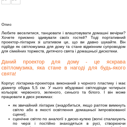
Опис
Любите веселитися, танцювати і влаштовувати домашні вечірки?
Хочете приємно здивувати своїх гостей? Тоді портативний
проектор-ліхтарик зі штативом це, що ви давно шукайте. Він
підійде як світломузика для дому та стане відмінним супроводом
для сімейних торжеств, дитячого свята і домашньої дискотеки.
Даний проектор для дому - це яскрава
світломузика, яка стане в нагоді для будь-якого
свята!
Корпус ліхтарика-проектора виконаний з чорного пластику і має
діаметр обідка 5,5 см. У нього вбудовані світлодіоди чотирьох
кольорів: червоного, зеленого, синього та білого. І він може
працювати в двох режимах:
як звичайний ліхтарик (знадобиться, якщо раптом вимкнуть
світло або в якості освітлення домашньої імпровізованої
сцени);
сценічне світло по аналогії з диско-кулею (вогні спалахують
по черзі і постійно знаходяться в русі, створюючи