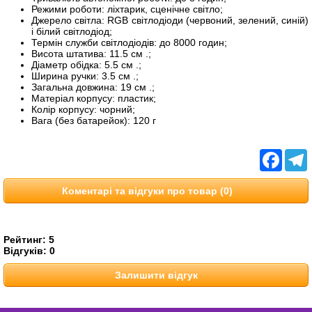
Режими роботи: ліхтарик, сценічне світло;
Джерело світла: RGB світлодіоди (червоний, зелений, синій)
і білий світлодіод;
Термін служби світлодіодів: до 8000 годин;
Висота штатива: 11.5 см .;
Діаметр обідка: 5.5 см .;
Ширина ручки: 3.5 см .;
Загальна довжина: 19 см .;
Матеріал корпусу: пластик;
Колір корпусу: чорний;
Вага (без батарейок): 120 г
Facebo
T
Коментарі та відгуки про товар (0)
Рейтинг:
5
Відгуків:
0
Залишити відгук