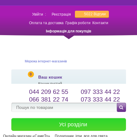
5022
Відгуки
Увійти
:
Реєстрація
Оплата та доставка
Графік роботи
Контакти
Інформація для покупців
Мережа інтернет-магазинів
0
Ваш кошик
Кошик пустий
044 209 62 55
097 333 44 22
salessameto@gmail.com
Мова сайту
066 381 22 74
073 333 44 22
Зворотній зв'язок
Усі розділи
Онлайн магазин «СамеТо»
Подарунки, ігри, все для свята