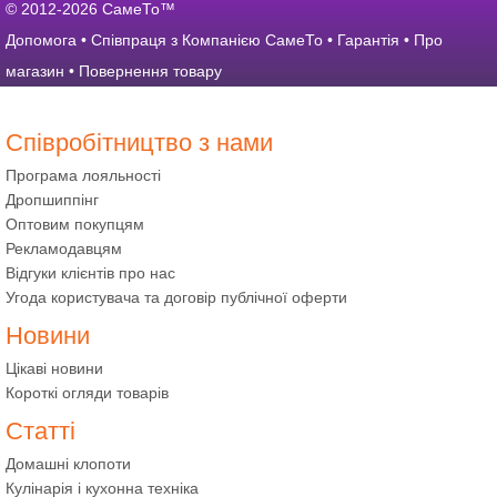
© 2012-2026 СамеТо™
Допомога
•
Співпраця з Компанією СамеТо
•
Гарантія
•
Про
магазин
•
Повернення товару
Співробітництво з нами
Програма лояльності
Дропшиппінг
Оптовим покупцям
Рекламодавцям
Відгуки клієнтів про нас
Угода користувача та договір публічної оферти
Новини
Цікаві новини
Короткі огляди товарів
Статті
Домашні клопоти
Кулінарія і кухонна техніка