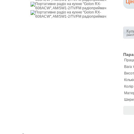
Ці
Купи
(вве
Пара
Працю
Вага 
Висот
Кількі
Колір
Матер
Шири