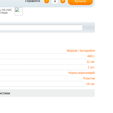
-
+
Купити
Порівняти
 НА НАС
ГРАМІ
Мережі / батарейок
480 г.
11 см.
1 шт.
Чорно-коричневий
Пластик
16 см.
истики