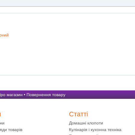
оний
ро магазин
•
Повернення товару
и
Статті
ини
Домашні клопоти
яди товарів
Кулінарія і кухонна техніка