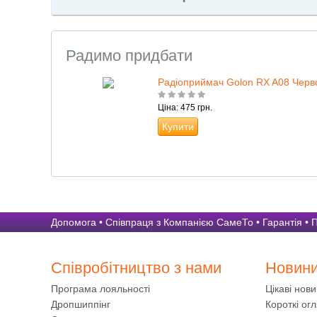
Радимо придбати
Радіоприймач Golon RX A08 Черв
Ціна: 475 грн.
Купити
Допомога
•
Співпраця з Компанією СамеТо
•
Гарантія
•
П
Співробітництво з нами
Новин
Програма лояльності
Цікаві нов
Дропшиппінг
Короткі огл