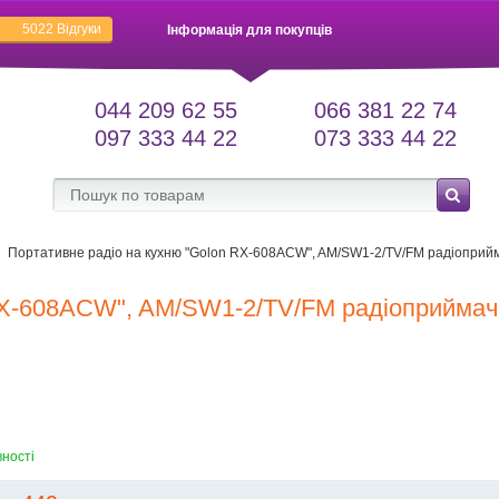
5022
Відгуки
Інформація для покупців
044 209 62 55
066 381 22 74
097 333 44 22
073 333 44 22
Портативне радіо на кухню "Golon RX-608ACW", AM/SW1-2/TV/FM радіоприй
 RX-608ACW", AM/SW1-2/TV/FM радіоприймач
вності