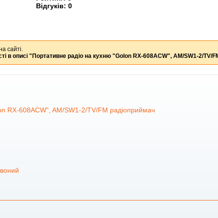
Відгуків:
0
на сайті.
ті в описі
"Портативне радіо на кухню "Golon RX-608ACW", AM/SW1-2/TV/F
lon RX-608ACW", AM/SW1-2/TV/FM радіоприймач
рвоний