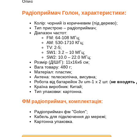
Опис
Радіоприймач Голон, характеристики:
Колір: чорний із коричневим (під дерево);
Тип пристрою – радіоприймач;
Діапазон частот:
FM: 64-108 МГц;
AM: 530-1710 КГц;
TV: 2-5;
SW1: 3.2 – 10 МГц;
SW2: 10.0 – 22.0 МГц;
Розмір (Д/Ш/Г): 11х16х6 см;
Вага товару: 480 г;
Матеріал: пластик;
Антена: телескопічна, висувна;
Робота від батарейок 3v um-1 х 2 шт. (
не входять
Країна виробник: Китай;
Тип упаковки: картонна.
ФМ радіоприймач, комплектація:
Радіоприймач фм "Golon";
Кабель для підключення до мережі;
Картонна упаковка.