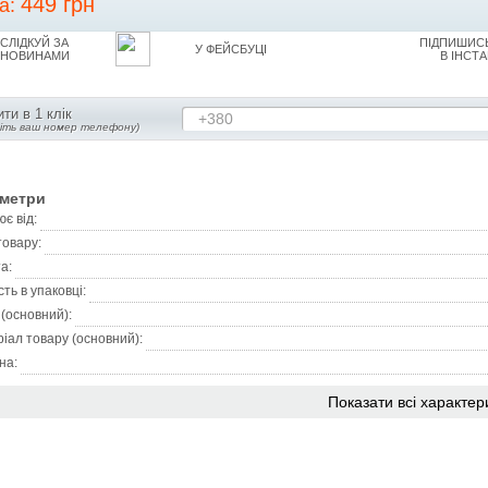
449 грн
на:
СЛІДКУЙ ЗА
ПІДПИШИСЬ
У ФЕЙСБУЦІ
НОВИНАМИ
В ІНСТА
ти в 1 клік
+380
діть ваш номер телефону)
метри
є від:
товару:
а:
сть в упаковці:
 (основний):
іал товару (основний):
на:
Показати всі характер