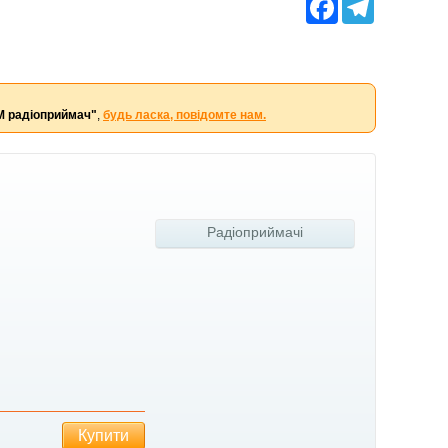
Facebook
Telegram
M радіоприймач"
,
будь ласка, повідомте нам.
Радіоприймачі
Купити