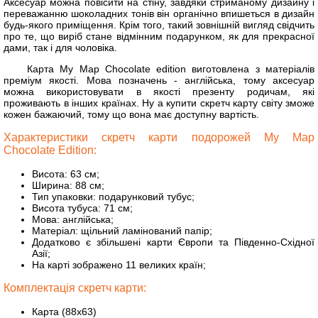
Аксесуар можна повісити на стіну, завдяки стриманому дизайну і
переважанню шоколадних тонів він органічно впишеться в дизайн
будь-якого приміщення. Крім того, такий зовнішній вигляд свідчить
про те, що виріб стане відмінним подарунком, як для прекрасної
дами, так і для чоловіка.
Карта My Map Chocolate edition виготовлена з матеріалів
преміум якості. Мова позначень - англійська, тому аксесуар
можна використовувати в якості презенту родичам, які
проживають в інших країнах.
Ну а купити скретч карту світу зможе
кожен бажаючий, тому що вона має доступну вартість.
Характеристики скретч карти подорожей My Map
Chocolate Edition:
Висота: 63 см;
Ширина: 88 см;
Тип упаковки: подарунковий тубус;
Висота тубуса: 71 см;
Мова: англійська;
Матеріал: щільний ламінований папір;
Додатково є збільшені карти Європи та Південно-Східної
Азії;
На карті зображено 11 великих країн;
Комплектація скретч карти:
Карта (88х63)