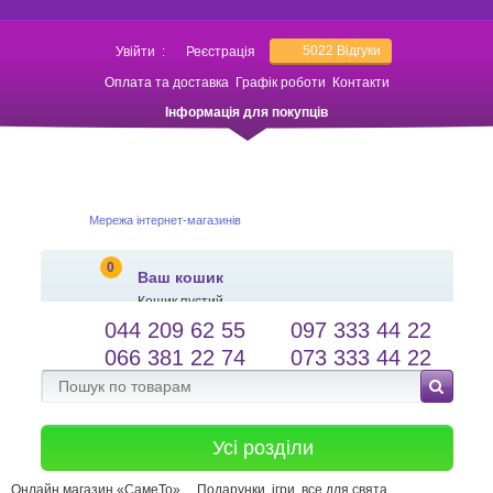
5022
Відгуки
Увійти
:
Реєстрація
Оплата та доставка
Графік роботи
Контакти
Інформація для покупців
Мережа інтернет-магазинів
0
Ваш кошик
Кошик пустий
044 209 62 55
097 333 44 22
salessameto@gmail.com
Мова сайту
066 381 22 74
073 333 44 22
Зворотній зв'язок
Усі розділи
Онлайн магазин «СамеТо»
Подарунки, ігри, все для свята