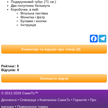
Подарунковий тубус (71 см.)
Два попутника Хельмута
Коробочка, в якій:
Вітальна листівка
Монетка і фетр
Булавки і кнопки
Інструкція
Facebo
T
Коментарі та відгуки про товар (0)
Рейтинг:
5
Відгуків:
0
Залишити відгук
© 2012-2026 СамеТо™
Допомога
•
Співпраця з Компанією СамеТо
•
Гарантія
•
Про
магазин
•
Повернення товару