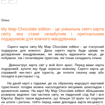
Опис
My Map Chocolate edition - це унікальна скетч карта
світу, яка стане незабутнім і оригінальним
подарунком для кожного мандрівника
Скретч карта світу My Map Chocolate edition - це статусний
подарунок для кожного. Дана скретч карта буде цікава як
досвідченим мандрівникам, які зможуть відзначити місця, де
побували, так і початківцям туристам, які тільки складають плани.
Демонструє карта світ у всій його красі. Перед вами карта
подорожей, купити яку буде корисно кожному. Скретч карта це
справжній чек-лист для туриста, де попити смачну каву або
посидіти в ресторані і т.д.
На даній карті є підказки, де на обраному маршруті черговий
туристичної поїздки можна насолодитися місцевим шоколадом і
ароматною кавою. На карті My Map Chocolate edition збільшеним
розміром виділені такі частини світу, як південний схід Азії і вся
Європа. Варто також відзначити, що більше 10 країн тут поділені
на штати і регіони, тобто перед нами докладна карта місцевості.