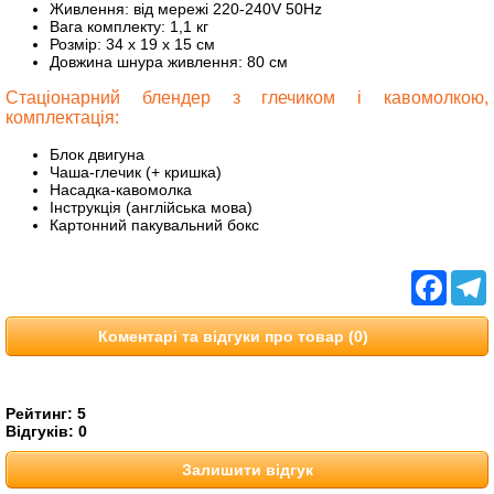
Живлення: від мережі 220-240V 50Hz
Вага комплекту: 1,1 кг
Розмір: 34 x 19 x 15 см
Довжина шнура живлення: 80 см
Стаціонарний блендер з глечиком і кавомолкою,
комплектація:
Блок двигуна
Чаша-глечик (+ кришка)
Насадка-кавомолка
Інструкція (англійська мова)
Картонний пакувальний бокс
Facebo
T
Коментарі та відгуки про товар (0)
Рейтинг:
5
Відгуків:
0
Залишити відгук