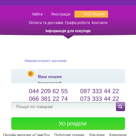
5022
Відгуки
Увійти
:
Реєстрація
Оплата та доставка
Графік роботи
Контакти
Інформація для покупців
Мережа інтернет-магазинів
0
Ваш кошик
Кошик пустий
044 209 62 55
097 333 44 22
salessameto@gmail.com
Мова сайту
066 381 22 74
073 333 44 22
Зворотній зв'язок
Усі розділи
Онлайн магазин «СамеТо»
Побутова техніка
Для кухні
Блендери