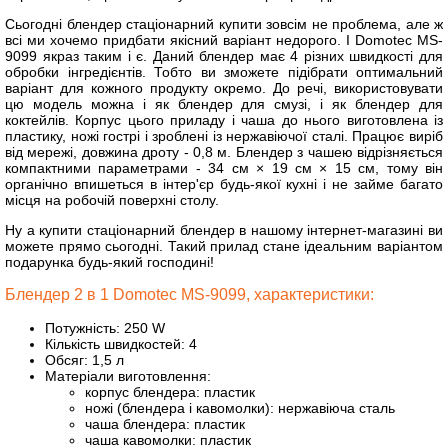
Сьогодні блендер стаціонарний купити зовсім не проблема, але ж
всі ми хочемо придбати якісний варіант недорого. І Domotec MS-
9099 якраз таким і є. Даний блендер має 4 різних швидкості для
обробки інгредієнтів. Тобто ви зможете підібрати оптимальний
варіант для кожного продукту окремо. До речі, використовувати
цю модель можна і як блендер для смузі, і як блендер для
коктейлів. Корпус цього приладу і чаша до нього виготовлена із
пластику, ножі гострі і зроблені із нержавіючої сталі. Працює виріб
від мережі, довжина дроту - 0,8 м. Блендер з чашею відрізняється
компактними параметрами - 34 см × 19 см × 15 см, тому він
органічно впишеться в інтер'єр будь-якої кухні і не займе багато
місця на робочій поверхні столу.
Ну а купити стаціонарний блендер в нашому інтернет-магазині ви
можете прямо сьогодні. Такий прилад стане ідеальним варіантом
подарунка будь-який господині!
Блендер 2 в 1 Domotec MS-9099, характеристики:
Потужність: 250 W
Кількість швидкостей: 4
Обсяг: 1,5 л
Матеріали виготовлення:
корпус блендера: пластик
ножі (блендера і кавомолки): нержавіюча сталь
чаша блендера: пластик
чаша кавомолки: пластик