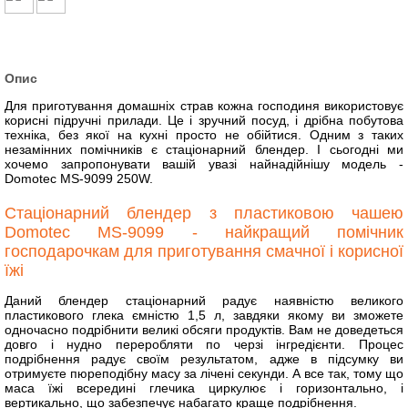
Опис
Для приготування домашніх страв кожна господиня використовує
корисні підручні прилади. Це і зручний посуд, і дрібна побутова
техніка, без якої на кухні просто не обійтися. Одним з таких
незамінних помічників є стаціонарний блендер. І сьогодні ми
хочемо запропонувати вашій увазі найнадійнішу модель -
Domotec MS-9099 250W.
Стаціонарний блендер з пластиковою чашею
Domotec MS-9099 - найкращий помічник
господарочкам для приготування смачної і корисної
їжі
Даний блендер стаціонарний радує наявністю великого
пластикового глека ємністю 1,5 л, завдяки якому ви зможете
одночасно подрібнити великі обсяги продуктів. Вам не доведеться
довго і нудно переробляти по черзі інгредієнти. Процес
подрібнення радує своїм результатом, адже в підсумку ви
отримуєте пюреподібну масу за лічені секунди. А все так, тому що
маса їжі всередині глечика циркулює і горизонтально, і
вертикально, що забезпечує набагато краще подрібнення.