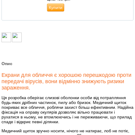
Купити
Опис
Екрани для обличчя є хорошою перешкодою проти
передачі вірусів, вони відмінно знижують ризики
зараження.
Ця розробка оберігає слизові оболонки особи від потрапляння
будь-яких дрібних частинок, пилу або бризок. Медичний щиток
покриває все обличчя, роблячи захист більш ефективним. Надійна
фіксація на оправу окулярів дозволяє вільно працювати і
рухатися в ньому, не втомлюючись і не переживаючи, що прилад
спаде і відкриє певні ділянки.
Медичний щиток зручно носити, нічого не натирає, лоб не потіє,