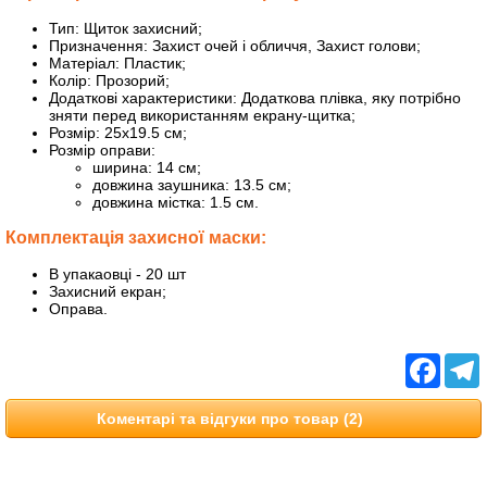
Тип: Щиток захисний;
Призначення: Захист очей і обличчя, Захист голови;
Матеріал: Пластик;
Колір: Прозорий;
Додаткові характеристики: Додаткова плівка, яку потрібно
зняти перед використанням екрану-щитка;
Розмір: 25х19.5 см;
Розмір оправи:
ширина: 14 см;
довжина заушника: 13.5 см;
довжина містка: 1.5 см.
Комплектація захисної маски:
В упакаовці - 20 шт
Захисний екран;
Оправа.
Facebo
T
Коментарі та відгуки про товар (2)