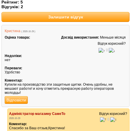
Рейтинг:
5
Відгуків:
2
Залишити відгук
Кристина
( 2020-10-29 )
Оцінка товара:
Досвід використання:
Меньше місяця
Відгук корисний?
0
Недоліки:
нет
Переваги:
Удобство
Коментар:
Купили на производство эти защитные щитки. Очень удобны, не
мешают работе! и хочу отметить прекрасную работу операторов
молодцы!
Відповісти
Адміністратор магазину СамеТо
Відгук корисний?
2020-10-29
0
Коментар:
Спасибо за Ваш отзыв,Кристина!