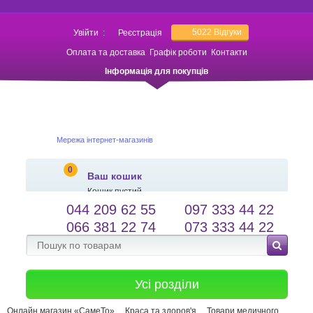
5022
Відгуки
Увійти
:
Реєстрація
Оплата та доставка
Графік роботи
Контакти
Інформація для покупців
Мережа інтернет-магазинів
0
Ваш кошик
Кошик пустий
044 209 62 55
097 333 44 22
salessameto@gmail.com
Мова сайту
066 381 22 74
073 333 44 22
Зворотній зв'язок
Усі розділи
Онлайн магазин «СамеТо»
Краса та здоров'я
Товари медичного