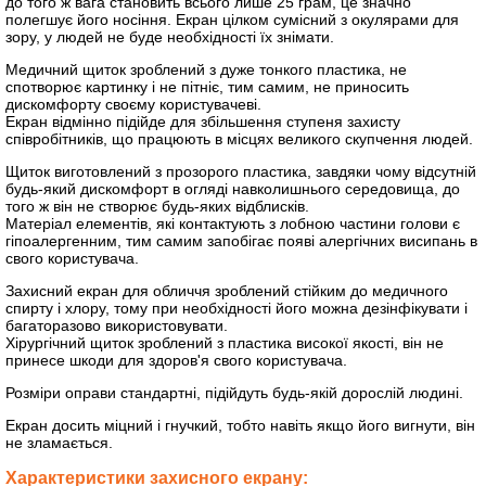
до того ж вага становить всього лише 25 грам, це значно
полегшує його носіння. Екран цілком сумісний з окулярами для
зору, у людей не буде необхідності їх знімати.
Медичний щиток зроблений з дуже тонкого пластика, не
спотворює картинку і не пітніє, тим самим, не приносить
дискомфорту своєму користувачеві.
Екран відмінно підійде для збільшення ступеня захисту
співробітників, що працюють в місцях великого скупчення людей.
Щиток виготовлений з прозорого пластика, завдяки чому відсутній
будь-який дискомфорт в огляді навколишнього середовища, до
того ж він не створює будь-яких відблисків.
Матеріал елементів, які контактують з лобною частини голови є
гіпоалергенним, тим самим запобігає появі алергічних висипань в
свого користувача.
Захисний екран для обличчя зроблений стійким до медичного
спирту і хлору, тому при необхідності його можна дезінфікувати і
багаторазово використовувати.
Хірургічний щиток зроблений з пластика високої якості, він не
принесе шкоди для здоров'я свого користувача.
Розміри оправи стандартні, підійдуть будь-якій дорослій людині.
Екран досить міцний і гнучкий, тобто навіть якщо його вигнути, він
не зламається.
Характеристики захисного екрану: