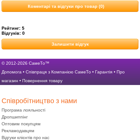
Коментарі та відгуки про товар (0)
Рейтинг:
5
Відгуків:
0
Залишити відгук
© 2012-2026 СамеТо™
Допомога
•
Співпраця з Компанією СамеТо
•
Гарантія
•
Про
магазин
•
Повернення товару
Співробітництво з нами
Програма лояльності
Дропшиппінг
Оптовим покупцям
Рекламодавцям
Відгуки клієнтів про нас