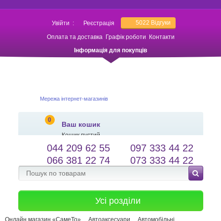
5022
Відгуки
Увійти
:
Реєстрація
Оплата та доставка
Графік роботи
Контакти
Інформація для покупців
Мережа інтернет-магазинів
0
Ваш кошик
Кошик пустий
044 209 62 55
097 333 44 22
salessameto@gmail.com
Мова сайту
066 381 22 74
073 333 44 22
Зворотній зв'язок
Усі розділи
Онлайн магазин «СамеТо»
Автоаксесуари
Автомобільні