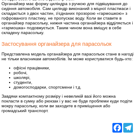
Органайзер має форму циліндра з ручкою для підвішування до
сидіння автомобіля. Сам циліндр виконаний з міцної пластмаси і
складається з двох частин, з'єднаних прозорою «гармошкою» з
гофрованого пластику, не пропускає воду. Коли ви ставите в
органайзер парасольку, нижня частина органайзера відділяється і
«гармошка» подовжується. Таким чином вона вміщує в себе
складену парасольку.
Застосування органайзера для парасольок
Представлена ​​модель органайзера для парасольок стане в нагоді
не тільки власникам автомобілів. Їм може користуватися будь-хто:
офісні працівники,
робочі,
школярі,
студенти,
домогосподарки, спортсмени і т.д.
Завдяки компактному розміру і невеликій вазі його можна
покласти в сумку або рюкзак і у вас не буде проблеми куди подіти
мокру парасольку, коли ви заходите в приміщення або
громадський транспорт.
Facebo
T