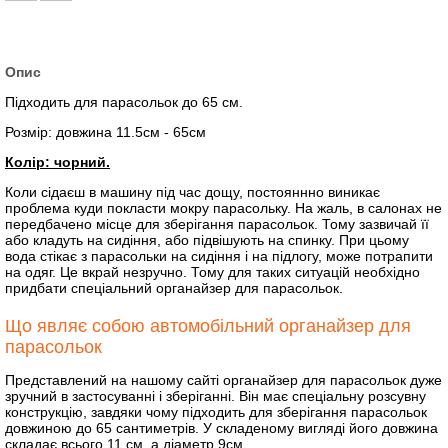
Опис
Підходить для парасольок до 65 см.
Розмір: довжина 11.5см - 65см
Колір: чорний.
Коли сідаєш в машину під час дощу, постояннно виникає
проблема куди покласти мокру парасольку. На жаль, в салонах не
передбачено місце для зберігання парасольок. Тому зазвичай її
або кладуть на сидіння, або підвішують на спинку. При цьому
вода стікає з парасольки на сидіння і на підлогу, може потрапити
на одяг. Це вкрай незручно. Тому для таких ситуацій необхідно
придбати спеціальний органайзер для парасольок.
Що являє собою автомобільний органайзер для
парасольок
Представлений на нашому сайті органайзер для парасольок дуже
зручний в застосуванні і зберіганні. Він має спеціальну розсувну
конструкцію, завдяки чому підходить для зберігання парасольок
довжиною до 65 сантиметрів. У складеному вигляді його довжина
складає всього 11 см, а діаметр 9см.