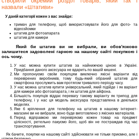
створили окремий розділ товарів, який так і
назвали «Штативи»
У даній категорії кожен з вас знайде:
тримач для телефону, щоб використовувати його для фото- та
відеозйомки
штатив для фотоапарата
штатив для камери
Який би штатив ви не вибрали, ви обов'язково
залишитеся задоволені гарною на нашому сайті покупкою і
ось чому.
У нас можна купити штатив за найнижчою ціною в Україні.
Придбання даного аксесуара не вдарить по вашій кишені.
Ми пропонуємо своїм покупцям виключно якісні варіанти від
перевірених виробників, тому будь-який обраний штатив для
смартфона прослужить вам протягом тривалого періоду часу.
У нас можна штатив купити універсальний, який підійде і як варіант
для камери або фотоапарата, і як штатив для айфона.
Більшість покупців віддає перевагу такому варіанту як трипод для
телефону, і у нас ця модель аксесуара представлена ​​в декількох
моделях.
Яке б кріплення для телефону на штатив в нашому інтернет-
магазині ви не вибрали, воно буде виготовлено з якісних матеріалів.
Перед відправкою ми перевіряємо кожен товар на предмет
цілісності, ретельно пакуємо його, щоб він не постраждав під час
транспортування.
Як бачите, покупки на нашому сайті здійснювати не тільки приємно, але і
цілком безпечно.