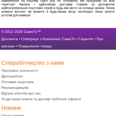
замовлення на нашому сайті або по телефону. Ми працюємо по всій
території України і здійснюємо доставку товарів за допомогою
найпопулярніших поштових служб в будь-яке місто чи селище країни. Тепер
знімати контент ви можете в будь-якому місці, необхідно лише купити
штатив для камери!
© 2012-2026 СамеТо™
Допомога
•
Співпраця з Компанією СамеТо
•
Гарантія
•
Про
магазин
•
Повернення товару
Співробітництво з нами
Програма лояльності
Дропшиппінг
Оптовим покупцям
Рекламодавцям
Відгуки клієнтів про нас
Угода користувача та договір публічної оферти
Новини
Цікаві новини