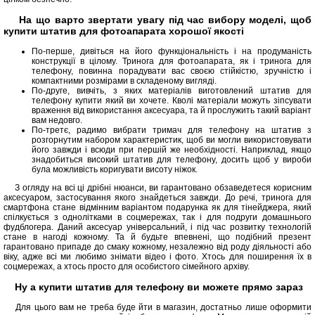
На що варто звертати увагу під час вибору моделі, щоб
купити штатив для фотоапарата хорошої якості
По-перше, дивіться на його функціональність і на продуманість
конструкції в цілому. Тринога для фотоапарата, як і тринога для
телефону, повинна порадувати вас своєю стійкістю, зручністю і
компактними розмірами в складеному вигляді.
По-друге, вивчіть, з яких матеріалів виготовлений штатив для
телефону купити який ви хочете. Кволі матеріали можуть зіпсувати
враження від використання аксесуара, та й прослужить такий варіант
вам недовго.
По-третє, радимо вибрати тримач для телефону на штатив з
розгорнутим набором характеристик, щоб ви могли використовувати
його завжди і всюди при першій же необхідності. Наприклад, якщо
знадобиться високий штатив для телефону, досить щоб у вироби
була можливість коригувати висоту ніжок.
З огляду на всі ці дрібні нюанси, ви гарантовано обзаведетеся корисним
аксесуаром, застосування якого знайдеться завжди. До речі, тринога для
смартфона стане відмінним варіантом подарунка як для тінейджера, який
спілкується з однолітками в соцмережах, так і для подруги домашнього
фудблогера. Даний аксесуар універсальний, і під час розвитку технологій
стане в нагоді кожному. Та й будьте впевнені, що подібний презент
гарантовано припаде до смаку кожному, незалежно від роду діяльності або
віку, адже всі ми любимо знімати відео і фото. Хтось для поширення їх в
соцмережах, а хтось просто для особистого сімейного архіву.
Ну а купити штатив для телефону ви можете прямо зараз
Для цього вам не треба буде йти в магазин, достатньо лише оформити