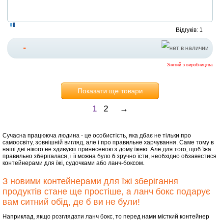
Відгуків: 1
-
Знятий з виробництва
Показати ще товари
1
2
→
Сучасна працююча людина - це особистість, яка дбає не тільки про
самоосвіту, зовнішній вигляд, але і про правильне харчування. Саме тому в
наші дні нікого не здивуєш принесеною з дому їжею. Але для того, щоб їжа
правильно зберігалася, і її можна було б зручно їсти, необхідно обзавестися
контейнерами для їжі, судочками або ланч-боксом.
З новими контейнерами для їжі зберігання
продуктів стане ще простіше, а ланч бокс подарує
вам ситний обід, де б ви не були!
Наприклад, якщо розглядати ланч бокс, то перед нами місткий контейнер