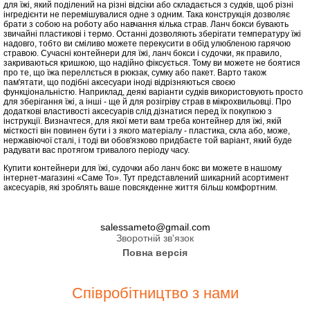
для їжі, який поділений на різні відсіки або складається з судків, щоб різні
інгредієнти не перемішувалися одне з одним. Така конструкція дозволяє
брати з собою на роботу або навчання кілька страв. Ланч бокси бувають
звичайні пластикові і термо. Останні дозволяють зберігати температуру їжі
надовго, тобто ви сміливо можете перекусити в обід улюбленою гарячою
стравою. Сучасні контейнери для їжі, ланч бокси і судочки, як правило,
закриваються кришкою, що надійно фіксується. Тому ви можете не боятися
про те, що їжа переллється в рюкзак, сумку або пакет. Варто також
пам'ятати, що подібні аксесуари іноді відрізняються своєю
функціональністю. Наприклад, деякі варіанти судків використовують просто
для зберігання їжі, а інші - ще й для розігріву страв в мікрохвильовці. Про
додаткові властивості аксесуарів слід дізнатися перед їх покупкою з
інструкції. Визначтеся, для якої мети вам треба контейнер для їжі, якій
місткості він повинен бути і з якого матеріалу - пластика, скла або, може,
нержавіючої сталі, і тоді ви обов'язково придбаєте той варіант, який буде
радувати вас протягом тривалого періоду часу.
Купити контейнери для їжі, судочки або ланч бокс ви можете в нашому
інтернет-магазині «Саме То». Тут представлений шикарний асортимент
аксесуарів, які зроблять ваше повсякденне життя більш комфортним.
salessameto@gmail.com
Зворотній зв'язок
Повна версія
Співробітництво з нами