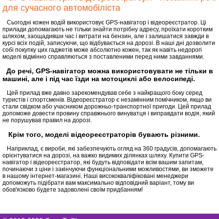
для сучасного автомобіліста
Сьогодні кожен водій використовує GPS-навігатор і відеореєстратор. Ці
прилади допомагають не тільки знайти потрібну адресу, проїхати коротким
шляхом, заощадивши час і витрати на бензин, але і залишатися завжди в
курсі всіх подій, записуючи, що відбувається на дорозі. В наші дні дозволити
собі покупку цих гаджетів може абсолютно кожен, так як навіть недорогі
моделі відмінно справляються з поставленими перед ними завданнями.
До речі, GPS-навігатор можна використовувати не тільки в
машині, але і під час їзди на мотоциклі або велосипеді.
Цей прилад вже давно зарекомендував себе з найкращого боку серед
туристів і спортсменів. Відеореєстратор є незамінним помічником, якщо ви
стали свідком або учасником дорожньо-транспортної пригоди. Цей прилад
допоможе довести провину справжнього винуватця і виправдати водія, який
не порушував правил на дорозі.
Крім того, моделі відеореєстраторів бувають різними.
Наприклад, є вироби, які забезпечують огляд на 360 градусів, допомагають
орієнтуватися на дорозі, на важко видимих ділянках шляху. Купити GPS-
навігатор і відеореєстратор, які будуть відповідати всім вашим запитам,
починаючи з ціни і закінчуючи функціональними можливостями, ви зможете
в нашому інтернет-магазині. Наші висококваліфіковані менеджери
допоможуть підібрати вам максимально відповідний варіант, тому ви
обов'язково будете задоволені своїм придбанням!