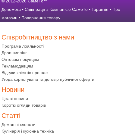
© 2012-2026 СамеТо™
Допомога
•
Співпраця з Компанією СамеТо
•
Гарантія
•
Про
магазин
•
Повернення товару
Співробітництво з нами
Програма лояльності
Дропшиппінг
Оптовим покупцям
Рекламодавцям
Відгуки клієнтів про нас
Угода користувача та договір публічної оферти
Новини
Цікаві новини
Короткі огляди товарів
Статті
Домашні клопоти
Кулінарія і кухонна техніка