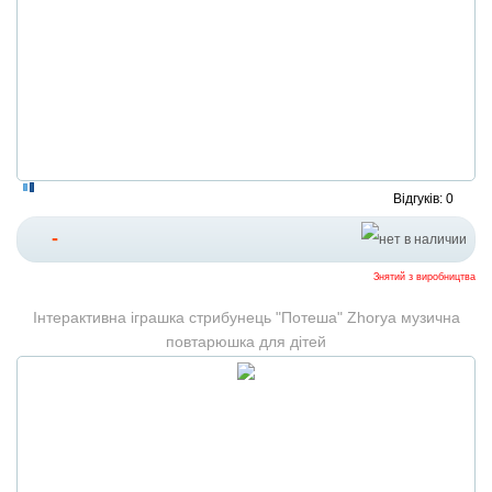
Відгуків: 0
-
Знятий з виробництва
Інтерактивна іграшка стрибунець "Потеша" Zhorya музична
повтарюшка для дітей