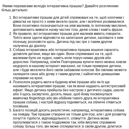
Якими перевагами володіє інтерактивна іграшка? Давайте розглянемо
більш детально.
Всі інтерактивні іграшки для дітей спрямовані на те, щоб хлопчики і
дівчатка не просто з ними весело грали, але і всебічно розвивалися.
Вони позитивно позначаються на уяві малюків, їх логічному мисленні,
допомагають вивчати назву частин тіла, деякі слова і навіть фрази.
Як правило, всі інтерактивні іграшки для малюків вміють говорити.
Тобто вони здатні відповісти на запитання дитини, заспівати з ним
пісеньку, розповісти щось. Дитина під час гри з таким другом
залучена до діалогу.
Собака інтерактивна або інтерактивна іграшка кошеня скрасять
дозвілля дитини, якщо він один. Вони спрямовані на те, щоб
малюкам було не нудно, навіть коли поруч немає друзів або
дорослих. Наприклад, хом'як Повторюшка купити якого можна зовсім
недорого в нашому інтернет-магазині, не тільки приверне дитини,
але і буде веселити його своїм забавним голосом. Ви сміливо можете
залишити сина або дочку з таким другом, і зайнятися домашніми
справами на кухні.
Психологи радять мати в будинку м'які іграшки або як їх ще
називають інтерактивні іграшки, так як вони надають антистресовий
ефект. Якщо дитина прийшла без настрою з дитячого садка, школи
або її щось засмутило, досить лише, щоб йому посміхнулася
мавпочка fingerlings або він обійняв такого друга як інтерактивна
іграшка собака, і настрій відразу підніметься, на обличчі з'явиться
посмішка.
Багато позицій досить реалістичні, наприклад, інтерактивна собака
на повідку. Такі іграшки створені не тільки для ігор, але і для розвитку
почуття турботи, відповідальності, співчуття. Дитина може
прогулюватися з такою подружкою так, ніби вигулює справжню
собаку. Більш того, він може спілкуватися зі своїм другом, ділитися