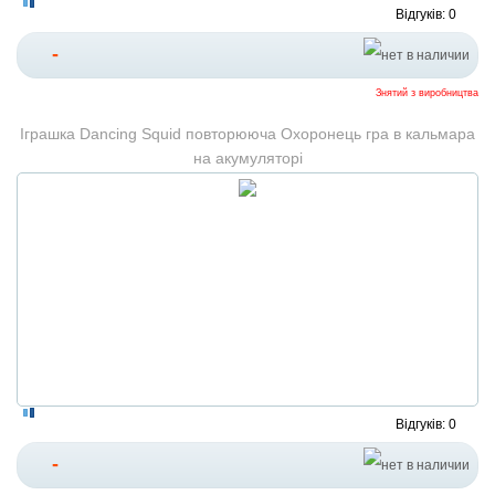
Відгуків: 0
-
Знятий з виробництва
Іграшка Dancing Squid повторююча Охоронець гра в кальмара
на акумуляторі
Відгуків: 0
-