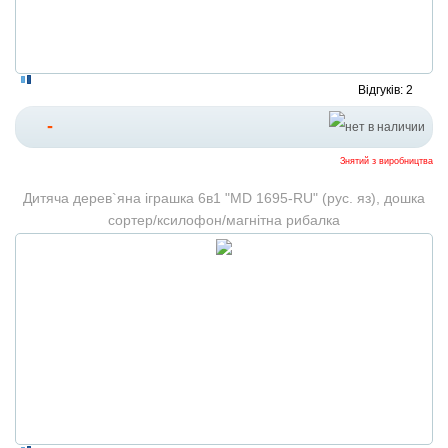
Відгуків: 2
-
Знятий з виробництва
Дитяча дерев`яна іграшка 6в1 "MD 1695-RU" (рус. яз), дошка
сортер/ксилофон/магнітна рибалка