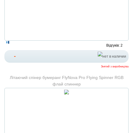
Відгуків: 2
-
Знятий з виробництва
Літаючий спінер бумеранг FlyNova Pro Flying Spinner RGB
флай спиннер