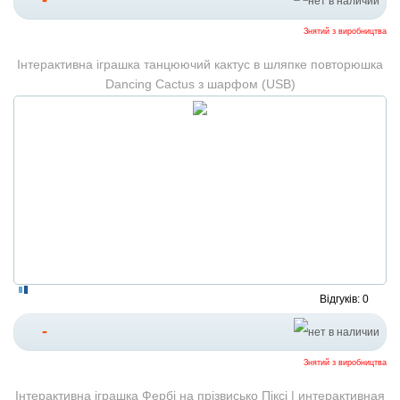
-
Знятий з виробництва
Інтерактивна іграшка танцюючий кактус в шляпке повторюшка
Dancing Cactus з шарфом (USB)
Відгуків: 0
-
Знятий з виробництва
Інтерактивна іграшка Фербі на прізвисько Піксі | интерактивная