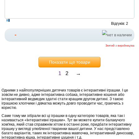
Відгуків: 2
-
Знятий з виробництва
Показати ще товари
1
2
→
Одними з найпопулярніших дитячих товарів є інтерактивні іграшки. І це
зовсім не дивно, адже інтерактивна собака, інтерактивне кошеня або
інтерактивний ведмедик здатні стати кращим другом дитині. З такою
іграшкою хлопчики і дівчатка можуть довго проводити час, граючись з
користю.
Саме тому ми зібрали всі ці іграшки в одну категорію товарів, яка так і
називається «Інтерактивні іграшки». Тут ви можете купити балакучого
хом'яка, який став справжнім хітом в останні роки, придбати інтерактивну
іграшку у вигляді улюбленої тваринки вашої дитини. У нас представлено
багато варіантів, таких як інтерактивна мавпочка, інтерактивний динозавр,
інтерактивна кішка, інтерактивне цуценя і т.д.