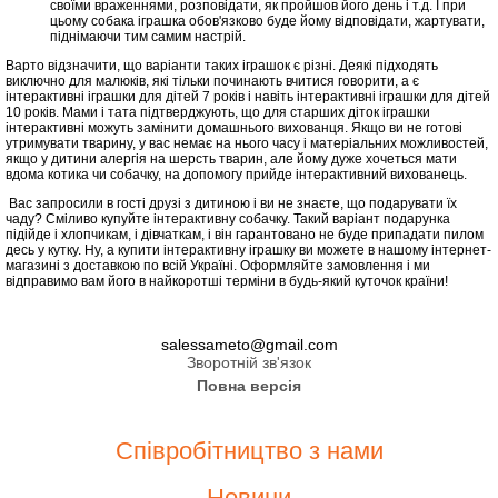
своїми враженнями, розповідати, як пройшов його день і т.д. І при
цьому собака іграшка обов'язково буде йому відповідати, жартувати,
піднімаючи тим самим настрій.
Варто відзначити, що варіанти таких іграшок є різні. Деякі підходять
виключно для малюків, які тільки починають вчитися говорити, а є
інтерактивні іграшки для дітей 7 років і навіть інтерактивні іграшки для дітей
10 років. Мами і тата підтверджують, що для старших діток іграшки
інтерактивні можуть замінити домашнього вихованця. Якщо ви не готові
утримувати тварину, у вас немає на нього часу і матеріальних можливостей,
якщо у дитини алергія на шерсть тварин, але йому дуже хочеться мати
вдома котика чи собачку, на допомогу прийде інтерактивний вихованець.
Вас запросили в гості друзі з дитиною і ви не знаєте, що подарувати їх
чаду? Сміливо купуйте інтерактивну собачку. Такий варіант подарунка
підійде і хлопчикам, і дівчаткам, і він гарантовано не буде припадати пилом
десь у кутку. Ну, а купити інтерактивну іграшку ви можете в нашому інтернет-
магазині з доставкою по всій Україні. Оформляйте замовлення і ми
відправимо вам його в найкоротші терміни в будь-який куточок країни!
salessameto@gmail.com
Зворотній зв'язок
Повна версія
Співробітництво з нами
Новини