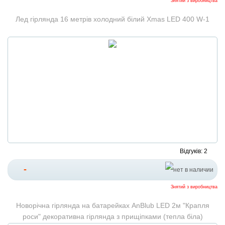
Знятий з виробництва
Лед гірлянда 16 метрів холодний білий Xmas LED 400 W-1
Відгуків: 2
-
Знятий з виробництва
Новорічна гірлянда на батарейках AnBlub LED 2м "Крапля
роси" декоративна гірлянда з прищіпками (тепла біла)