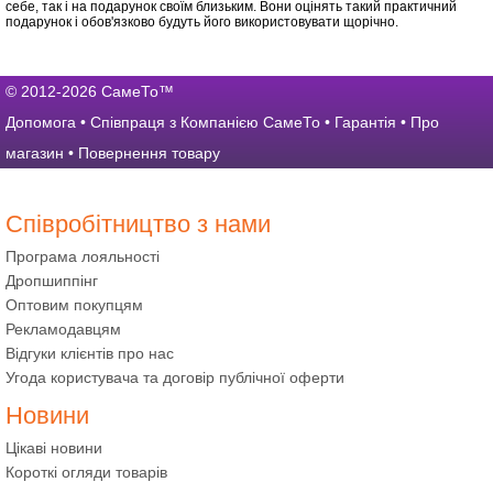
себе, так і на подарунок своїм близьким. Вони оцінять такий практичний
подарунок і обов'язково будуть його використовувати щорічно.
© 2012-2026 СамеТо™
Допомога
•
Співпраця з Компанією СамеТо
•
Гарантія
•
Про
магазин
•
Повернення товару
Співробітництво з нами
Програма лояльності
Дропшиппінг
Оптовим покупцям
Рекламодавцям
Відгуки клієнтів про нас
Угода користувача та договір публічної оферти
Новини
Цікаві новини
Короткі огляди товарів