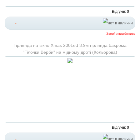
Відгуків: 0
-
Знятий з виробництва
Гірлянда на вікно Xmas 200Led 3.9м гірлянда бахрома
"Гілочки Верби" на мідному дроті (Кольорова)
Відгуків: 0
-