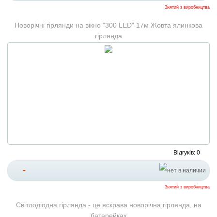
Знятий з виробництва
Новорічні гірлянди на вікно "300 LED" 17м Жовта ялинкова
гірлянда
Відгуків: 0
-
Знятий з виробництва
Світлодіодна гірлянда - це яскрава новорічна гірлянда, на
батарейках