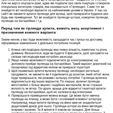
Але не варто опускати руки, адже ми подбали про своїх покупців і створили
спеціальну категорію товарів, яка називається «Гірлянди». Саме тут ви
знайдете всі необхідні варіанти за найнижчими цінами в Україні. У нас на
сайті ви зможете купити гірлянди для вулиці, щоб прикрасити будинок або
будь-яке приміщення. Тут ви знайдете гірлянди-штори, новорічні гірлянди,
гірлянди на батарейках і т.д.
Перед тим як гірлянди купити, вивчіть весь асортимент і
призначення кожного варіанта
Таким чином, у вас буде можливість заощадити час і гроші на доставку,
оформивши замовлення з декількох потрібних позицій.
Кожна світлодіодна гірлянда має певну кількість лампочок та різну
довжину. Визначтеся, куди ви будете її фіксувати, щоб зрозуміти на
скільки світлодіодів вам потрібен аксесуар.
Якщо немає можливості підключитися до електромережі, на
допомогу прийде гірлянда на батарейках. Такий варіант доречний на
базарчиках під відкритим небом чи прикраси території.
Щоб правильно купити вуличну гірлянду, необхідно ретельно
продумати, чи зможете ви її підключити до розетки, який об'єкт вона
буде прикрашати, які режими і кольору потрібні. Гірлянда вулична
відрізняється від інших варіантів. По-перше, вуличні гірлянди
виготовлені з більш міцних і надійних матеріалів, їм не страшні
вологість чи вітер. По-друге, краще для відкритої території купити
гірлянду на батарейках, щоб не залежати від електрики.
Прикрашати приміщення можна всюди. Це може бути звична
гірлянда на ялинку, а може бути і особливий елемент інтер'єру.
Наприклад, якщо купити гірлянду на вікно вам не знадобиться
додатковий декор для нього. Гірлянда-штори на вікно виглядає
яскраво і казково. Та й кріпити її зовсім не складно. Для більш