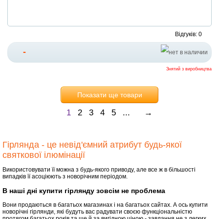
Відгуків: 0
-
Знятий з виробництва
Показати ще товари
1
2
3
4
5
...
→
Гірлянда - це невід'ємний атрибут будь-якої
святкової ілюмінації
Використовувати її можна з будь-якого приводу, але все ж в більшості
випадків її асоціюють з новорічним періодом.
В наші дні купити гірлянду зовсім не проблема
Вони продаються в багатьох магазинах і на багатьох сайтах. А ось купити
новорічні гірлянди, які будуть вас радувати своєю функціональністю
протягом багатьох років та ще й за вигідною ціною - завдання не з легких.