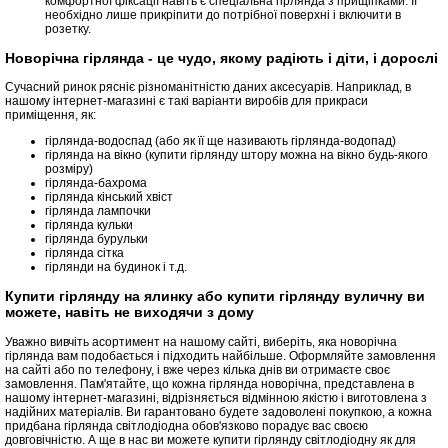
комфортної фіксації навіть є спеціальна гірлянда з прищіпками. Її
необхідно лише прикріпити до потрібної поверхні і включити в
розетку.
Новорічна гірлянда - це чудо, якому радіють і діти, і дорослі
Сучасний ринок рясніє різноманітністю даних аксесуарів. Наприклад, в
нашому інтернет-магазині є такі варіанти виробів для прикраси
приміщення, як:
гірлянда-водоспад (або як її ще називають гірлянда-водопад)
гірлянда на вікно (купити гірлянду штору можна на вікно будь-якого
розміру)
гірлянда-бахрома
гірлянда кінський хвіст
гірлянда лампочки
гірлянда кульки
гірлянда бурульки
гірлянда сітка
гірлянди на будинок і т.д.
Купити гірлянду на ялинку або купити гірлянду вуличну ви
можете, навіть не виходячи з дому
Уважно вивчіть асортимент на нашому сайті, виберіть, яка новорічна
гірлянда вам подобається і підходить найбільше. Оформляйте замовлення
на сайті або по телефону, і вже через кілька днів ви отримаєте своє
замовлення. Пам'ятайте, що кожна гірлянда новорічна, представлена в
нашому інтернет-магазині, відрізняється відмінною якістю і виготовлена з
надійних матеріалів. Ви гарантовано будете задоволені покупкою, а кожна
придбана гірлянда світлодіодна обов'язково порадує вас своєю
довговічністю. А ще в нас ви можете купити гірлянду світлодіодну як для