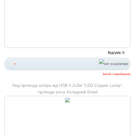
Відгуків: 0
-
Знятий з виробництва
Лед гірлянда штора від USB 3.2х3м "LED Copper Lamp",
гірлянда роса Холодний білий