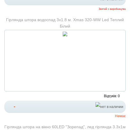
Знятий з виробництва
Гірлянда штора водоспад 3х1.8 м. Xmas 320-WW Led Теплий
Білий
Відгуків: 0
-
Немає
Гірлянда штора на вікно 60LED "Зорепад", лед гірлянда 3.3х1м