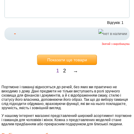
Відгуків: 1
-
Знятий з виробництва
Показати ще товари
1
2
→
Портмоне і гаманці відносяться до речей, без яких ми практично не
виходимо з дому. Дані предмети не тільки виступають в ролі зручного
сховища для фінансів і документів, а й є відображенням смаку, стилю і
статусу його власника, доповнюючи його образ. Так що до вибору гаманця
слід підходити обдумано, враховуючи функції, які ви на нього покладаєте,
зручність, якість і зовнішній вигляд.
У нашому інтернет магазині представлений широкий асортимент портмоне
і гаманців для чоловіків і жінок. Кожна з представлених моделей стане
вдалим придбанням або прекрасним подарунком для близької людини.