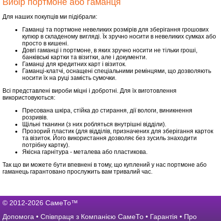
Вибір портмоне або гаманця
Для наших покупців ми підібрали:
Гаманці та портмоне невеликих розмірів для зберігання грошових
купюр в складеному вигляді. Їх зручно носити в невеликих сумках або
просто в кишені.
Довгі гаманці і портмоне, в яких зручно носити не тільки гроші,
банківські картки та візитки, але і документи.
Гаманці для кредитних карт і візиток.
Гаманці-клатчі, оснащені спеціальними ремінцями, що дозволяють
носити їх на руці замість сумочки.
Всі представлені вироби міцні і добротні. Для їх виготовлення
використовуються:
Пресована шкіра, стійка до стирання, дії вологи, виникнення
розривів.
Щільні тканини (з них робляться внутрішні відділи).
Прозорий пластик (для відділів, призначених для зберігання карток
та візиток. Його використання дозволяє без зусиль знаходити
потрібну картку).
Якісна гарнітура - металева або пластикова.
Так що ви можете бути впевнені в тому, що куплений у нас портмоне або
гаманець гарантовано прослужить вам тривалий час.
© 2012-2026 СамеТо™
Допомога
•
Співпраця з Компанією СамеТо
•
Гарантія
•
Про