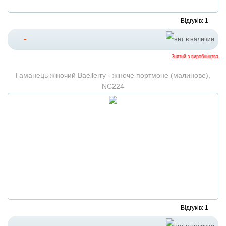
Відгуків: 1
-
Знятий з виробництва
Гаманець жіночий Baellerry - жіноче портмоне (малинове),
NC224
Відгуків: 1