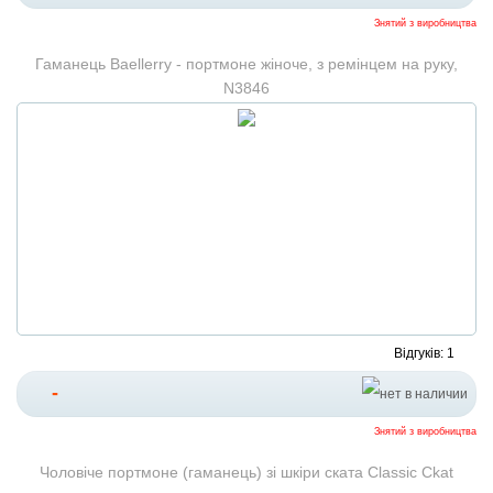
Знятий з виробництва
Гаманець Baellerry - портмоне жіноче, з ремінцем на руку,
N3846
Відгуків: 1
-
Знятий з виробництва
Чоловіче портмоне (гаманець) зі шкіри ската Classic Ckat