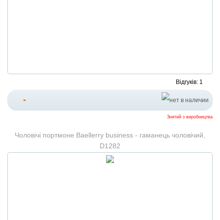
Відгуків: 1
-
Знятий з виробництва
Чоловічі портмоне Baellerry business - гаманець чоловічий,
D1282