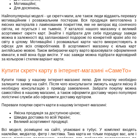
Мотиваційні;
Для досягнень.
Найпопулярніші моделі - це скретч мапи, але також люди віддають перевагу
мотиваційним і розважальним постерам. Вся продукція виготовлена з
якісних матеріалів з ламінованим покриттям, яке не вигорає від сонячного
світла, не псується і не тьмяніє. У каталозі нашого магазину є великий
асортимент скретч карт. Знайти і підібрати для себе підходящу завжди
можна в залежності від запланованої подорожі по конкретній країні або по
світу в цілому. Мотиваційні і розважальні карти часто використовують в
офісах для всіх співробітників. В асортименті магазину є кілька карт
англійською мовою. Також вибираючи карту варто враховувати оформлення
кімнати, в якій вона буде висіти. У нас завжди можна підібрати відповідний
за кольором і стилем варіант карти.
Купити скретч карту в інтернет-магазині «СамеТо»
Купити товар у нашому інтернет-магазині легко. Для початку необхідно
залишити заявку на сайті. Після чого консультанти зможуть надати якісну й
необхідну консультацію з приводу замовлення. Забрати покупку можна
самостійно в нашому магазині, а також оформити доставку через популярні
логістичні служби або оформити доставку кур'єром.
Переваги покупки скретч карти в нашому інтернет-магазині:
Якісна продукція за доступною ціною;
Швидка доставка по всій Україні;
Великий асортимент продукції.
Всі моделі, розміщені на сайті, упаковані в тубус. У комплект входять
наклейки, медіатор, фетр і листівка. Така карта не тільки порадує вас, але і