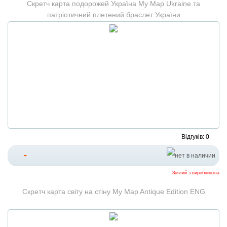
Скретч карта подорожей Україна My Map Ukraine та
патріотичний плетений браслет України
Відгуків: 0
-
Знятий з виробництва
Скретч карта світу на стіну My Map Antique Edition ENG