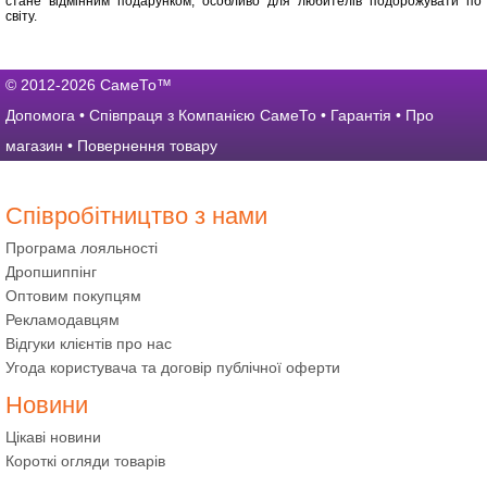
стане відмінним подарунком, особливо для любителів подорожувати по
світу.
© 2012-2026 СамеТо™
Допомога
•
Співпраця з Компанією СамеТо
•
Гарантія
•
Про
магазин
•
Повернення товару
Співробітництво з нами
Програма лояльності
Дропшиппінг
Оптовим покупцям
Рекламодавцям
Відгуки клієнтів про нас
Угода користувача та договір публічної оферти
Новини
Цікаві новини
Короткі огляди товарів