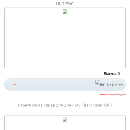
UKR/ENG
Відгуків: 0
-
Знятий з виробництва
Скретч карта справ для дітей My First Poster UKR