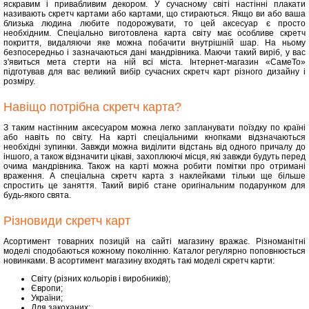
яскравим і привабливим декором. У сучасному світі настінні плакати
називають скретч картами або картами, що стираються. Якщо ви або ваша
близька людина любите подорожувати, то цей аксесуар є просто
необхідним. Спеціально виготовлена карта світу має особливе скретч
покриття, видаляючи яке можна побачити внутрішній шар. На ньому
безпосередньо і зазначаються дані мандрівника. Маючи такий виріб, у вас
з'явиться мета стерти на ній всі міста. Інтернет-магазин «СамеТо»
підготував для вас великий вибір сучасних скретч карт різного дизайну і
розміру.
Навіщо потрібна скретч карта?
З таким настінним аксесуаром можна легко запланувати поїздку по країні
або навіть по світу. На карті спеціальними кнопками відзначаються
необхідні зупинки. Завжди можна виділити відстань від одного причалу до
іншого, а також відзначити цікаві, захоплюючі місця, які завжди будуть перед
очима мандрівника. Також на карті можна робити помітки про отримані
враження. А спеціальна скретч карта з наклейками тільки ще більше
спростить це заняття. Такий виріб стане оригінальним подарунком для
будь-якого свята.
Різновиди скретч карт
Асортимент товарних позицій на сайті магазину вражає. Різноманітні
моделі сподобаються кожному поколінню. Каталог регулярно поповнюється
новинками. В асортимент магазину входять такі моделі скретч карти:
Світу (різних кольорів і виробників);
Європи;
України;
Для закоханих;