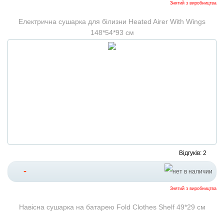
Знятий з виробництва
Електрична сушарка для білизни Heated Airer With Wings
148*54*93 см
Відгуків: 2
-
Знятий з виробництва
Навісна сушарка на батарею Fold Clothes Shelf 49*29 см