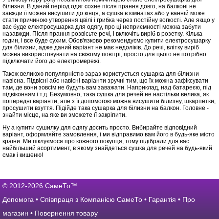
білизни. В даний період одяг сохне після прання довго, на балконі не
завжди її можна висушити до кінця, а сушка в кімнатах або у ванній може
стати причиною утворення цвілі і грибка через постійну вогкості. Але якщо у
вас буде електросушарка для одягу, про ці неприємності можна забути
назавжди. Після прання розвісьте речі, і включіть виріб в розетку. Кілька
годин, і все буде сухим. Обов'язково рекомендуємо купити електросушарку
для білизни, адже даний варіант не має недоліків. До речі, влітку виріб
можна використовувати на свіжому повітрі, просто для цього не потрібно
підключати його до електромережі.
Також великою популярністю зараз користується сушарка для білизни
навісна. Підвісні або навісні варіанти зручні тим, що їх можна зафіксувати
там, де вони зовсім не будуть вам заважати. Наприклад, над батареєю, під
підвіконням і т.д. Безумовно, така сушка для речей не настільки велика, як
попередні варіанти, але з її допомогою можна висушити білизну, шкарпетки,
просушити взуття. Підійде така сушарка для білизни на балкон. Головне -
знайти місце, на яке ви зможете її закріпити.
Ну а купити сушилку для одягу досить просто. Вибирайте відповідний
варіант, оформляйте замовлення, і ми відправимо вам його в будь-яке місто
країни. Ми піклуємося про кожного покупця, тому підібрали для вас
найбільший асортимент, в якому знайдеться сушка для речей на будь-який
смак і кишеню!
© 2012-2026 СамеТо™
Допомога
•
Співпраця з Компанією СамеТо
•
Гарантія
•
Про
магазин
•
Повернення товару