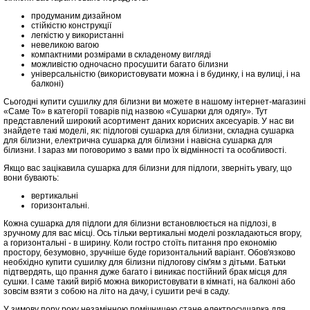
продуманим дизайном
стійкістю конструкції
легкістю у використанні
невеликою вагою
компактними розмірами в складеному вигляді
можливістю одночасно просушити багато білизни
універсальністю (використовувати можна і в будинку, і на вулиці, і на
балконі)
Сьогодні купити сушилку для білизни ви можете в нашому інтернет-магазині
«Саме То» в категорії товарів під назвою «Сушарки для одягу». Тут
представлений широкий асортимент даних корисних аксесуарів. У нас ви
знайдете такі моделі, як: підлогові сушарка для білизни, складна сушарка
для білизни, електрична сушарка для білизни і навісна сушарка для
білизни. І зараз ми поговоримо з вами про їх відмінності та особливості.
Якщо вас зацікавила сушарка для білизни для підлоги, зверніть увагу, що
вони бувають:
вертикальні
горизонтальні.
Кожна сушарка для підлоги для білизни встановлюється на підлозі, в
зручному для вас місці. Ось тільки вертикальні моделі розкладаються вгору,
а горизонтальні - в ширину. Коли гостро стоїть питання про економію
простору, безумовно, зручніше буде горизонтальний варіант. Обов'язково
необхідно купити сушилку для білизни підлогову сім'ям з дітьми. Батьки
підтвердять, що прання дуже багато і виникає постійний брак місця для
сушки. І саме такий виріб можна використовувати в кімнаті, на балконі або
зовсім взяти з собою на літо на дачу, і сушити речі в саду.
У зимову пору року незамінною помічницею стане електросушарка для