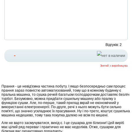
Відгуків: 2
-
Знятий з виробництва
Прання - це невід'ємна частина побуту. І якщо безпосередньо сам процес
прання зараз повністю автоматизований, тому що в кожному будинку є
пральна машина, то сушка речей багатьом господарочкам доставляє безліч
турбот. Безумовно, можна придбати сушильну машину або пралку з
функцією сушки. Але, по-перше, такий прилад вкрай не економічний у
використанні електроенергії. По-друге, речі з нього можуть бути сильно
пом'яті, що значно ускладнює їх прасування. Ну і по-третє, коштує сушильна
машина недешево, тому така покупка далеко не всім по кишені.
Але не варто засмучуватися, вихід є. І це сушарка для білизни! Цей виріб
має цілий ряд переваг і практично не має недоліків. Отже, сушарки для
білизни вас гарантовано порадують: