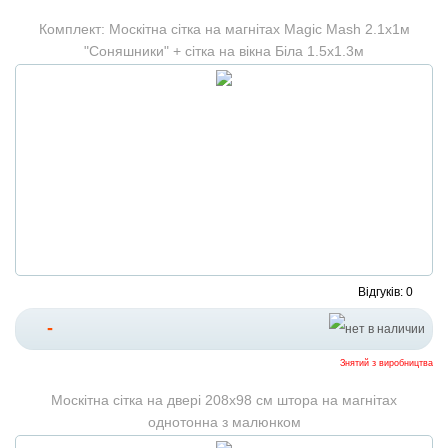
Комплект: Москітна сітка на магнітах Magic Mash 2.1x1м
"Соняшники" + сітка на вікна Біла 1.5х1.3м
Відгуків: 0
-
Знятий з виробництва
Москітна сітка на двері 208х98 см штора на магнітах
однотонна з малюнком