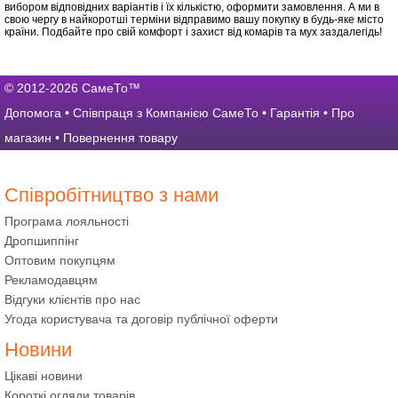
вибором відповідних варіантів і їх кількістю, оформити замовлення. А ми в
свою чергу в найкоротші терміни відправимо вашу покупку в будь-яке місто
країни. Подбайте про свій комфорт і захист від комарів та мух заздалегідь!
© 2012-2026 СамеТо™
Допомога
•
Співпраця з Компанією СамеТо
•
Гарантія
•
Про
магазин
•
Повернення товару
Співробітництво з нами
Програма лояльності
Дропшиппінг
Оптовим покупцям
Рекламодавцям
Відгуки клієнтів про нас
Угода користувача та договір публічної оферти
Новини
Цікаві новини
Короткі огляди товарів