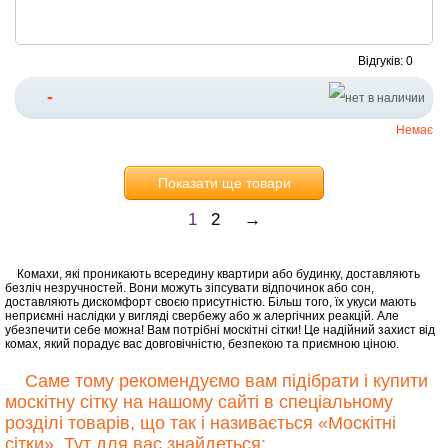
Відгуків: 0
-
Немає
Показати ще товари
1
2
→
Комахи, які проникають всередину квартири або будинку, доставляють
безліч незручностей. Вони можуть зіпсувати відпочинок або сон,
доставляють дискомфорт своєю присутністю. Більш того, їх укуси мають
неприємні наслідки у вигляді свербежу або ж алергічних реакцій. Але
убезпечити себе можна! Вам потрібні москітні сітки! Це надійний захист від
комах, який порадує вас довговічністю, безпекою та приємною ціною.
Саме тому рекомендуємо вам підібрати і купити
москітну сітку на нашому сайті в спеціальному
розділі товарів, що так і називається «Москітні
сітки». Тут для вас знайдеться: