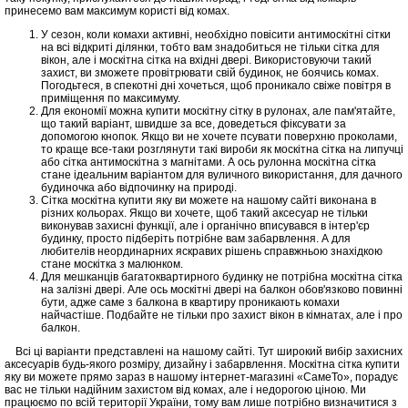
принесемо вам максимум користі від комах.
У сезон, коли комахи активні, необхідно повісити антимоскітні сітки
на всі відкриті ділянки, тобто вам знадобиться не тільки сітка для
вікон, але і москітна сітка на вхідні двері. Використовуючи такий
захист, ви зможете провітрювати свій будинок, не боячись комах.
Погодьтеся, в спекотні дні хочеться, щоб проникало свіже повітря в
приміщення по максимуму.
Для економії можна купити москітну сітку в рулонах, але пам'ятайте,
що такий варіант, швидше за все, доведеться фіксувати за
допомогою кнопок. Якщо ви не хочете псувати поверхню проколами,
то краще все-таки розглянути такі вироби як москітна сітка на липучці
або сітка антимоскітна з магнітами. А ось рулонна москітна сітка
стане ідеальним варіантом для вуличного використання, для дачного
будиночка або відпочинку на природі.
Сітка москітна купити яку ви можете на нашому сайті виконана в
різних кольорах. Якщо ви хочете, щоб такий аксесуар не тільки
виконував захисні функції, але і органічно вписувався в інтер'єр
будинку, просто підберіть потрібне вам забарвлення. А для
любителів неординарних яскравих рішень справжньою знахідкою
стане москітка з малюнком.
Для мешканців багатоквартирного будинку не потрібна москітна сітка
на залізні двері. Але ось москітні двері на балкон обов'язково повинні
бути, адже саме з балкона в квартиру проникають комахи
найчастіше. Подбайте не тільки про захист вікон в кімнатах, але і про
балкон.
Всі ці варіанти представлені на нашому сайті. Тут широкий вибір захисних
аксесуарів будь-якого розміру, дизайну і забарвлення. Москітна сітка купити
яку ви можете прямо зараз в нашому інтернет-магазині «СамеТо», порадує
вас не тільки надійним захистом від комах, але і недорогою ціною. Ми
працюємо по всій території України, тому вам лише потрібно визначитися з