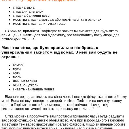
сітка на вікна
сітка для альтанок
сітка на балконні двері
москітна сітка на метраж або москітна сітка в рулонах
москітна сітка на липучках тощо
Як бачите, придбати і зафіксувати захист ви зможете для будь-якого
приміщення, навіть для зон відпочинку, розташованих у вас у дворі, для
літньої кухні та інше.
Маскітна сітка, що буде правильно підібрана, є
універсальним захистом від комах. З нею вам будуть не
страшні:
комарі
мухи
жуки
моль
нічні метелики
оси або бджоли
і навіть найменша мошка
Відзначимо, що антимоскітна сітка легко і швидко фіксується в потрібному
місці. Вона не псує поверхню дверей чи вікон. Тобто ви на початку сезону
просто її кріпите в потрібних місцях, а в кінці знімаєте. І слідів від
використання антимоскітна сітка при цьому не залишає!
Сітка москітна прослужить вам протягом тривалого часу і буде радувати
вас своєю функціональністю обов'язково. Але при виборі даного захисного
аксесуара теж варто враховувати багато факторів. Якщо ви вперше робите
таку покупку, прислухайтеся до наших порад, і тоді сітка від комарів