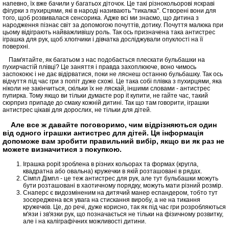
напевно, їх вже бачили у багатьох діточок. Це такі різнокольорові яскраві
фігурки з пухирцями, які в народі називають "тикалка". Створені вони для
того, щоб розвивалася сенсорика. Адже всі ми знаємо, що дитина з
народження пізнає світ за допомогою почуттів, дотику. Почуття малюка при
цьому відіграють найважливішу роль. Так ось призначена така антистрес
іграшка для рук, щоб хлопчики і дівчатка досліджували опуклості на її
поверхні.
Пам'ятайте, як багатьом з нас подобається плескати бульбашки на
пухирчастій плівці? Це заняття і правда захоплююче, воно чимось
заспокоює і не дає відірватися, поки не ляснеш останню бульбашку. Так ось
відчуття під час гри з попіт дуже схожі. Це така собі плівка з пухирцями, яка
ніколи не закінчиться, скільки їх не ляскай, іншими словами - антистрес
пупирка. Тому якщо ви тільки думаєте pop it купити, не гайте час, такий
сюрприз припаде до смаку кожній дитині. Так що там говорити, іграшки
антистрес цікаві для дорослих, не тільки для дітей.
Але все ж давайте поговоримо, чим відрізняються один
від одного іграшки антистрес для дітей. Ця інформація
допоможе вам зробити правильний вибір, якщо ви як раз не
можете визначитися з покупкою.
Іграшка popit зроблена в різних кольорах та формах (кругла,
квадратна або овальна) кружечки в якій розташовані в рядах.
Сімпл Дімпл - це теж антистрес для рук, але тут бульбашки можуть
бути розташовані в хаотичному порядку, можуть мати різний розмір.
Снаперс є видозміненим на дитячий манер еспандером, тобто тут
зосереджена вся увага на стискання виробу, а не на тикання
кружечків. Це, до речі, дуже корисно, так як під час гри розробляються
м'язи і зв'язки рук, що позначається не тільки на фізичному розвитку,
але і на каліграфічних можливості дитини.