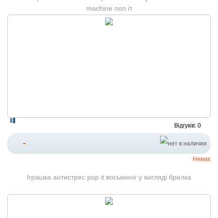
machine поп іт
Відгуків: 0
-
Немає
Іграшка антистрес pop it восьминіг у вигляді брелка