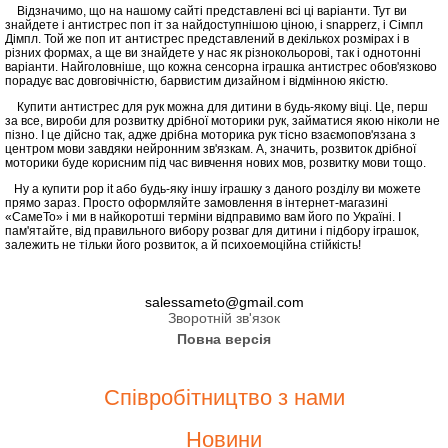
Відзначимо, що на нашому сайті представлені всі ці варіанти. Тут ви
знайдете і антистрес поп іт за найдоступнішою ціною, і snapperz, і Сімпл
Дімпл. Той же поп ит антистрес представлений в декількох розмірах і в
різних формах, а ще ви знайдете у нас як різнокольорові, так і однотонні
варіанти. Найголовніше, що кожна сенсорна іграшка антистрес обов'язково
порадує вас довговічністю, барвистим дизайном і відмінною якістю.
Купити антистрес для рук можна для дитини в будь-якому віці. Це, перш
за все, вироби для розвитку дрібної моторики рук, займатися якою ніколи не
пізно. І це дійсно так, адже дрібна моторика рук тісно взаємопов'язана з
центром мови завдяки нейронним зв'язкам. А, значить, розвиток дрібної
моторики буде корисним під час вивчення нових мов, розвитку мови тощо.
Ну а купити pop it або будь-яку іншу іграшку з даного розділу ви можете
прямо зараз. Просто оформляйте замовлення в інтернет-магазині
«СамеТо» і ми в найкоротші терміни відправимо вам його по Україні. І
пам'ятайте, від правильного вибору розваг для дитини і підбору іграшок,
залежить не тільки його розвиток, а й психоемоційна стійкість!
salessameto@gmail.com
Зворотній зв'язок
Повна версія
Співробітництво з нами
Новини