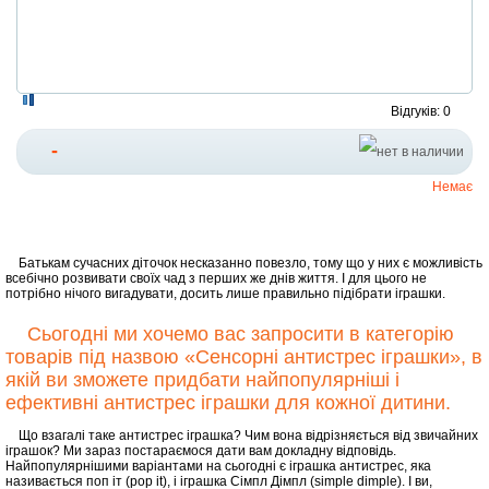
Відгуків: 0
-
Немає
Батькам сучасних діточок несказанно повезло, тому що у них є можливість
всебічно розвивати своїх чад з перших же днів життя. І для цього не
потрібно нічого вигадувати, досить лише правильно підібрати іграшки.
Сьогодні ми хочемо вас запросити в категорію
товарів під назвою «Сенсорні антистрес іграшки», в
якій ви зможете придбати найпопулярніші і
ефективні антистрес іграшки для кожної дитини.
Що взагалі таке антистрес іграшка? Чим вона відрізняється від звичайних
іграшок? Ми зараз постараємося дати вам докладну відповідь.
Найпопулярнішими варіантами на сьогодні є іграшка антистрес, яка
називається поп іт (pop it), і іграшка Сімпл Дімпл (simple dimple). І ви,