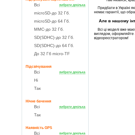
такі нюанси, кра
Всі
вибрати декілька
Придбати в Україні які
немає гарантії, що обра
microSD-до 32 Гб.
Але в нашому інте
microSD-до 64 Гб.
MMC-до 32 Гб.
Всі ці моделі вже мают
виглядом, оформляйте з
SD(SDHC)-до 32 Гб.
відеореєстратором!
SD(SDHC)-до 64 Гб.
До 32 Гб micro-TF
Підсвічування
Всі
вибрати декілька
Ні
Так
Нічне бачення
Всі
вибрати декілька
Так
Наявність GPS
Всі
вибрати декілька