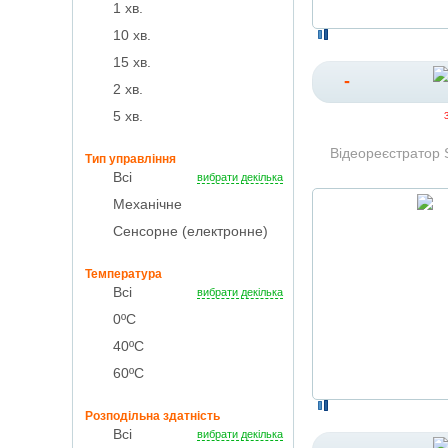
1 хв.
10 хв.
15 хв.
-
2 хв.
5 хв.
Відеореєстратор 
Тип управління
Всі
вибрати декілька
Механічне
Сенсорне (електронне)
Температура
Всі
вибрати декілька
0ºC
40ºC
60ºC
Розподільна здатність
Всі
вибрати декілька