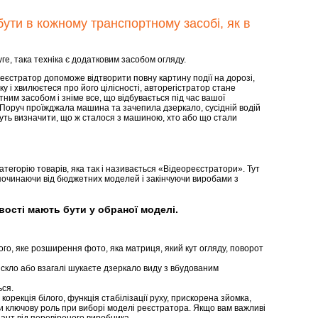
ути в кожному транспортному засобі, як в
уге, така техніка є додатковим засобом огляду.
єстратор допоможе відтворити повну картину події на дорозі,
у і хвилюєтеся про його цілісності, авторегістратор стане
им засобом і зніме все, що відбувається під час вашої
Поруч проїжджала машина та зачепила дзеркало, сусідній водій
ожуть визначити, що ж сталося з машиною, хто або що стали
егорію товарів, яка так і називається «Відеореєстратори». Тут
починаючи від бюджетних моделей і закінчуючи виробами з
ості мають бути у обраної моделі.
ого, яке розширення фото, яка матриця, який кут огляду, поворот
скло або взагалі шукаєте дзеркало виду з вбудованим
ься.
корекція білого, функція стабілізації руху, прискорена зйомка,
ати ключову роль при виборі моделі реєстратора. Якщо вам важливі