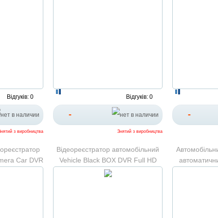
Відгуків: 0
Відгуків: 0
-
-
Знятий з виробництва
Знятий з виробництва
еореєстратор
Відеореєстратор автомобільний
Автомобільн
mera Car DVR
Vehicle Black BOX DVR Full HD
автоматичн