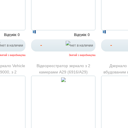
Відгуків: 0
Відгуків: 0
-
-
Знятий з виробництва
Знятий з виробництва
ркало Vehicle
Відеореєстратор зеркало з 2
Дзеркало 
9000, з 2
камерами А29 (6916/А29)
вбудованим 
ми
Rear-View Mirr
data r