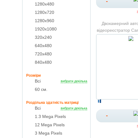
-
1280x480
1280x720
1280х960
Двокамерний авт
1920x1080
відеореєстратор Car
320х240
640х480
720х480
840х480
Розміри
Всі
вибрати декілька
60 см.
Роздільна здатність матриці
Всі
вибрати декілька
-
1.3 Mega Pixels
12 Mega Pixels
3 Mega Pixels