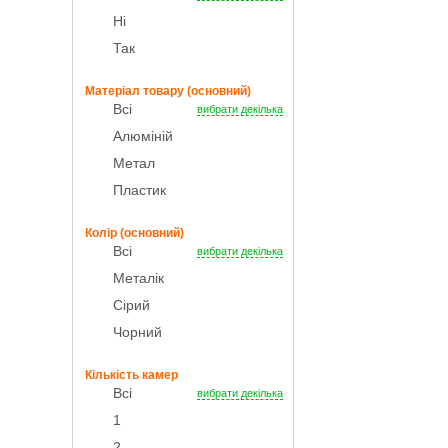
Ні
Так
Матеріал товару (основний)
Всі
вибрати декілька
Алюміній
Метал
Пластик
Колір (основний)
Всі
вибрати декілька
Металік
Сірий
Чорний
Кількість камер
Всі
вибрати декілька
1
2