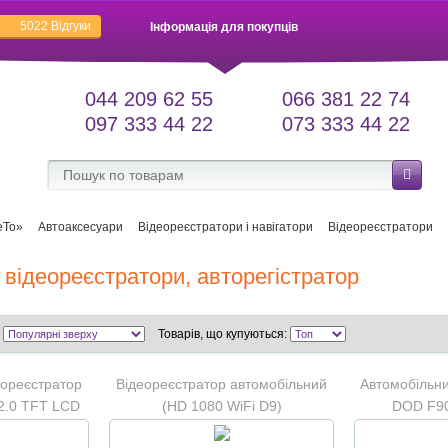
5022
Відгуки
Інформація для покупців
044 209 62 55
066 381 22 74
097 333 44 22
073 333 44 22
еТо»
Автоаксесуари
Відеореєстратори і навігатори
Відеореєстратори
 відеореєстратори, авторегістратор
Товарів, що купуються:
еореєстратор
Відеореєстратор автомобільний
Автомобільни
 2.0 TFT LCD
(HD 1080 WiFi D9)
DOD F90
авторегістратор