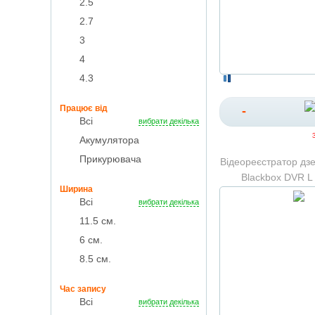
2.5
2.7
3
4
4.3
Працює від
-
Всі
вибрати декілька
Акумулятора
Прикурювача
Відеореєстратор дзе
Blackbox DVR L 
Ширина
камера
Всі
вибрати декілька
11.5 см.
6 см.
8.5 см.
Час запису
Всі
вибрати декілька