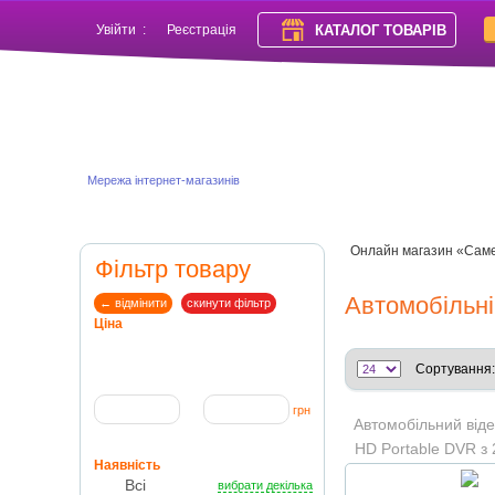
КАТАЛОГ ТОВАРІВ
Увійти
:
Реєстрація
Мережа інтернет-магазинів
Онлайн магазин «Сам
Фільтр товару
Автомобільні
← відмінити
скинути фільтр
Ціна
Сортування:
грн
Автомобільний від
HD Portable DVR з
Наявність
Всі
вибрати декілька