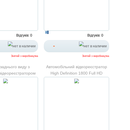
Відгуків: 0
Відгуків: 0
-
Знятий з виробництва
Знятий з виробництва
заднього виду з
Автомобільний відеореєстратор
відеореєстратором
High Definition 1800 Full HD
or Vehicle traveling
LCD1.5
ecorder 1080P