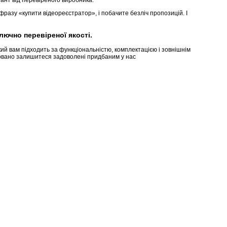
ант від перевіреного виробника.
разу «купити відеореєстратор», і побачите безліч пропозицій. І
ючно перевіреної якості.
кий вам підходить за функціональністю, комплектацією і зовнішнім
нтовано залишитеся задоволені придбаним у нас