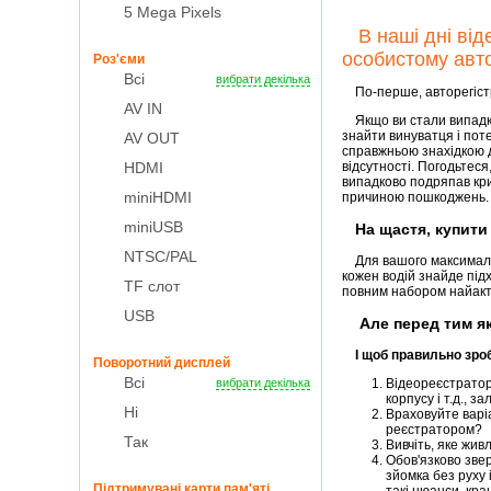
5 Mega Pixels
В наші дні віде
особистому авто
Роз'єми
Всі
вибрати декілька
По-перше, авторегістрат
AV IN
Якщо ви стали випадков
знайти винуватця і поте
AV OUT
справжньою знахідкою д
HDMI
відсутності. Погодьтес
випадково подряпав кри
miniHDMI
причиною пошкоджень.
miniUSB
На щастя, купити 
NTSC/PAL
Для вашого максимально
кожен водій знайде під
TF слот
повним набором найакт
USB
Але перед тим як 
І щоб правильно зро
Поворотний дисплей
Всі
вибрати декілька
Відеореєстратор 
корпусу і т.д., з
Ні
Враховуйте варі
реєстратором?
Так
Вивчіть, яке жив
Обов'язково звер
зйомка без руху 
Підтримувані карти пам'яті