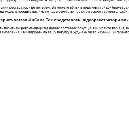
ще відразу про них подумати. Якщо ж ні - сміливо можна брати бюджетний варі
сний реєстратор - це лотерея. Ви можете вбити в пошуковий рядок браузера ф
на модель порадує вас якістю і довговічністю протягом усього терміни служби.
рнет-магазині «Саме То» представлені відеореєстратори викл
ь позитивні рекомендації від наших постійних покупців. Вибирайте варіант, я
амовлення, і ми відправимо вашу покупку в будь-яке місто України. Ви гара