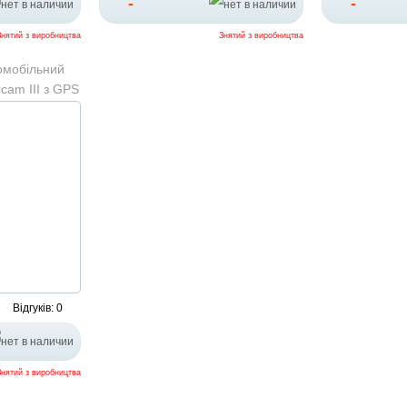
-
-
Знятий з виробництва
Знятий з виробництва
омобільний
cam III з GPS
Відгуків: 0
Знятий з виробництва