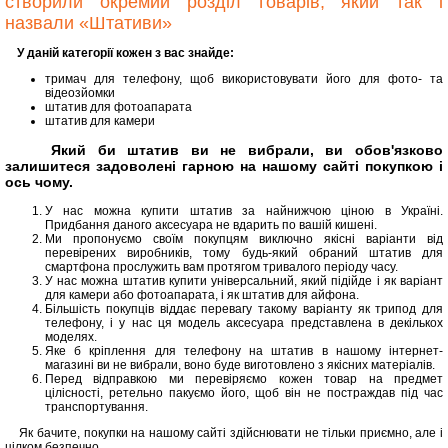
створили окремий розділ товарів, який так і
назвали «Штативи»
У даній категорії кожен з вас знайде:
тримач для телефону, щоб використовувати його для фото- та
відеозйомки
штатив для фотоапарата
штатив для камери
Який би штатив ви не вибрали, ви обов'язково
залишитеся задоволені гарною на нашому сайті покупкою і
ось чому.
У нас можна купити штатив за найнижчою ціною в Україні.
Придбання даного аксесуара не вдарить по вашій кишені.
Ми пропонуємо своїм покупцям виключно якісні варіанти від
перевірених виробників, тому будь-який обраний штатив для
смартфона прослужить вам протягом тривалого періоду часу.
У нас можна штатив купити універсальний, який підійде і як варіант
для камери або фотоапарата, і як штатив для айфона.
Більшість покупців віддає перевагу такому варіанту як трипод для
телефону, і у нас ця модель аксесуара представлена ​​в декількох
моделях.
Яке б кріплення для телефону на штатив в нашому інтернет-
магазині ви не вибрали, воно буде виготовлено з якісних матеріалів.
Перед відправкою ми перевіряємо кожен товар на предмет
цілісності, ретельно пакуємо його, щоб він не постраждав під час
транспортування.
Як бачите, покупки на нашому сайті здійснювати не тільки приємно, але і
цілком безпечно.