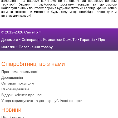
замовлення на нашому сайті або по телефону. Ми працюємо по всій
території України і здійснюємо доставку товарів за допомогою
найпопулярніших поштових служб в будь-яке місто чи селище країни. Тепер
знімати контент ви можете в будь-якому місці, необхідно лише купити
штатив для камери!
© 2012-2026 СамеТо™
Допомога
•
Співпраця з Компанією СамеТо
•
Гарантія
•
Про
магазин
•
Повернення товару
Співробітництво з нами
Програма лояльності
Дропшиппінг
Оптовим покупцям
Рекламодавцям
Відгуки клієнтів про нас
Угода користувача та договір публічної оферти
Новини
Цікаві новини