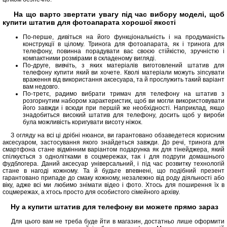
На що варто звертати увагу під час вибору моделі, щоб
купити штатив для фотоапарата хорошої якості
По-перше, дивіться на його функціональність і на продуманість
конструкції в цілому. Тринога для фотоапарата, як і тринога для
телефону, повинна порадувати вас своєю стійкістю, зручністю і
компактними розмірами в складеному вигляді.
По-друге, вивчіть, з яких матеріалів виготовлений штатив для
телефону купити який ви хочете. Кволі матеріали можуть зіпсувати
враження від використання аксесуара, та й прослужить такий варіант
вам недовго.
По-третє, радимо вибрати тримач для телефону на штатив з
розгорнутим набором характеристик, щоб ви могли використовувати
його завжди і всюди при першій же необхідності. Наприклад, якщо
знадобиться високий штатив для телефону, досить щоб у вироби
була можливість коригувати висоту ніжок.
З огляду на всі ці дрібні нюанси, ви гарантовано обзаведетеся корисним
аксесуаром, застосування якого знайдеться завжди. До речі, тринога для
смартфона стане відмінним варіантом подарунка як для тінейджера, який
спілкується з однолітками в соцмережах, так і для подруги домашнього
фудблогера. Даний аксесуар універсальний, і під час розвитку технологій
стане в нагоді кожному. Та й будьте впевнені, що подібний презент
гарантовано припаде до смаку кожному, незалежно від роду діяльності або
віку, адже всі ми любимо знімати відео і фото. Хтось для поширення їх в
соцмережах, а хтось просто для особистого сімейного архіву.
Ну а купити штатив для телефону ви можете прямо зараз
Для цього вам не треба буде йти в магазин, достатньо лише оформити