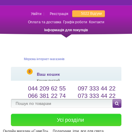
5022
Відгуки
Увійти
:
Реєстрація
Оплата та доставка
Графік роботи
Контакти
Інформація для покупців
Мережа інтернет-магазинів
0
Ваш кошик
Кошик пустий
044 209 62 55
097 333 44 22
salessameto@gmail.com
Мова сайту
066 381 22 74
073 333 44 22
Зворотній зв'язок
Усі розділи
Онлайн магазин «СамеТо»
Подарунки, ігри, все для свята