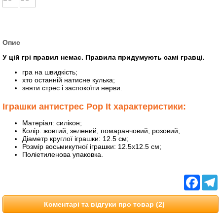
Опис
У цій грі правил немає. Правила придумують самі гравці.
гра на швидкість;
хто останній натисне кулька;
зняти стрес і заспокоїти нерви.
Іграшки антистрес Pop It характеристики:
Матеріал: силікон;
Колір: жовтий, зелений, помаранчовий, розовий;
Діаметр круглої іграшки: 12.5 см;
Розмір восьмикутної іграшки: 12.5х12.5 см;
Поліетиленова упаковка.
Facebo
T
Коментарі та відгуки про товар (2)