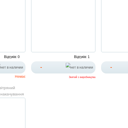
Відгуків: 0
Відгуків: 1
-
-
Немає
Знятий з виробництва
ітряний
 накачування
agon