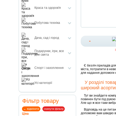
Краса та здоров'я
Побутова техніка
Дача, сад і город
-
Подарунки, ігри, все
для свята
Є безліч приладів для 
Спорт і захоплення
міста, потрапити в неве
для надання допомоги н
У розділі товар
Усі категорії
широкий асортим
Тут ви знайдете компре
повинен бути під рукою
Фільтр товару
Але що ж все-таки вибр
← відмінити
скинути фільтр
Відповідь на це питання
допоможе вам швидко ви
Ціна