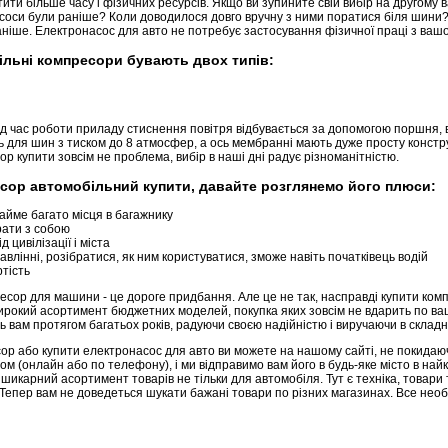
ити більше часу і фізичних ресурсів. Якщо ви зупините свій вибір на другому 
насоси були раніше? Коли доводилося довго вручну з ними поратися біля шини? 
ніше. Електронасос для авто не потребує застосування фізичної праці з вашо
льні компресори бувають двох типів:
 час роботи приладу стиснення повітря відбувається за допомогою поршня, в
ть для шин з тиском до 8 атмосфер, а ось мембранні мають дуже просту констр
р купити зовсім не проблема, вибір в наші дні радує різноманітністю.
ор автомобільний купити, давайте розглянемо його плюси:
айме багато місця в багажнику
ати з собою
 цивілізації і міста
авлінні, розібратися, як ним користуватися, зможе навіть початківець водій
тість
сор для машини - це дороге придбання. Але це не так, насправді купити ком
рокий асортимент бюджетних моделей, покупка яких зовсім не вдарить по ва
 вам протягом багатьох років, радуючи своєю надійністю і виручаючи в складни
р або купити електронасос для авто ви можете на нашому сайті, не покидаюч
м (онлайн або по телефону), і ми відправимо вам його в будь-яке місто в найк
икарний асортимент товарів не тільки для автомобіля. Тут є техніка, товари т
. Тепер вам не доведеться шукати бажані товари по різних магазинах. Все нео