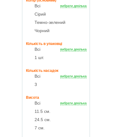
Колір (основний)
Всі
вибрати декілька
Сірий
Темно-зелений
Чорний
Кількість в упаковці
Всі
вибрати декілька
1 шт.
Кiлькiсть насадок
Всі
вибрати декілька
3
Висота
Всі
вибрати декілька
11.5 см.
24.5 см.
7 см.