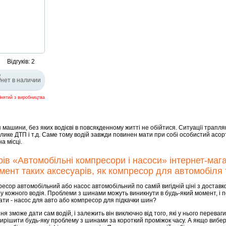
Відгуків: 2
Знятий з виробництва
машини, без яких водієві в повсякденному житті не обійтися. Ситуації трапля
лике ДТП і т.д. Саме тому водій завжди повинен мати при собі особистий асор
а місці.
ів «Автомобільні компресори і насоси» інтернет-ма
ент таких аксесуарів, як компресор для автомобіля 
сор автомобільний або насос автомобільний по самій вигідній ціні з доставк
 у кожного водія. Проблеми з шинами можуть виникнути в будь-який момент, і
ати - насос для авто або компресор для підкачки шин?
 зможе дати сам водій, і залежить він виключно від того, які у нього переваг
рішити будь-яку проблему з шинами за короткий проміжок часу. А якщо вибере