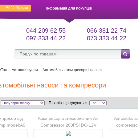
5022
Відгуки
Інформація для покупців
044 209 62 55
066 381 22 74
097 333 44 22
073 333 44 22
еТо»
Автоаксесуари
Автомобільні компресори і насоси
втомобільні насоси та компресори
Товарів, що купуються:
мпресор від
Компресор автомобільний Air
Автомобіль
ump model:A6
Compressor 260PSI DC-12V
compresso
"Колесо"