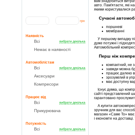
вам знадобиться витрат
авто. Пам'ятаєте, які 
якими користувалися ра
Сучасні автомобі
грн
поршневі
мембранні
Наявність
У першому випадку під
Всі
вибрати декілька
дуже потужні і підходя
Автомобільний компресо
Немає в наявності
Перш ніж компрес
Автомобілістам
компактний, не з
Всі
вибрати декілька
завжди можна бр
працює далеко від
Аксесуари
зрозумілий в упр
має доступну вар
Компресори
Існує думка, що компре
сайті представлений ши
Працює від
гарантовано прослужить
Всі
вибрати декілька
А купити автокомпресо
зручним для вас способо
Прикурювача
магазин «Саме То» має ш
і економте на доставці
Потужність
Всі
вибрати декілька