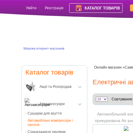
КАТАЛОГ ТОВАРІВ
Увійти
:
Реєстрація
Мережа інтернет-магазинів
Онлайн магазин «Сам
Каталог товарів
Електричні а
Акції та Розпродаж
Сортування:
Автоаксесуари
Сушарки для взуття
Автомобільний ко
прикурювача Air p
Автомобільні компресори і
насоси
Сонцезахисні окуляри