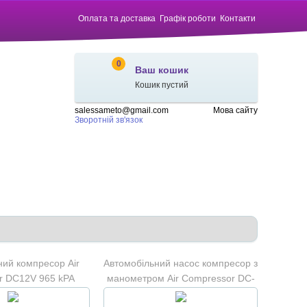
Оплата та доставка
Графік роботи
Контакти
0
Ваш кошик
Кошик пустий
salessameto@gmail.com
Мова сайту
Зворотній зв'язок
ний компресор Air
Автомобільний насос компресор з
r DC12V 965 kPA
манометром Air Compressor DC-
12V