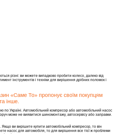
ються різні: ви можете випадково пробити колесо, далеко від
тимент інструментів і техніки для вирішення дрібних поломок і
газин «Саме То» пропонує своїм покупцям
та інше.
ою по Україні. Автомобільний компресор або автомобільний насос
 поруч може не виявитися шиномонтажу, автосервісу або заправки.
и. Якщо ви вирішите купити автомобільний компресор, то він
те насос для автомобіля, то для вирішення все тієї ж проблеми