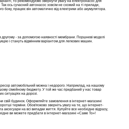
варіанті, то рекомендуємо звернути увагу на електронасос для
Так ось сучасний автонасос зовсім не схожий на ті прилади,
го боку, працює він автоматично від електрики або акумулятора.
 другому - за допомогою наявності мембрани. Поршневі моделі
укцію і стануть відмінним варіантом для легкових машин.
пресор автомобільний можна і недорого. Наприклад, на нашому
шому сімейному бюджету. У той же час придбаний у нас товар
х ситуаціях на дорозі.
и свій будинок. Оформляйте замовлення в інтернет-магазині
оротші терміни. Обов'язково зверніть увагу на те, що інтернет-
а аксесуари на всі випадки життя. Купуйте все необхідне відразу,
бхідне ви можете придбати в інтернет-магазині «Саме То»!