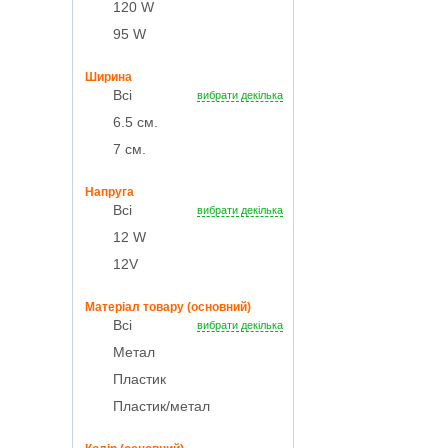
120 W
95 W
Ширина
Всі
вибрати декілька
6.5 см.
7 см.
Напруга
Всі
вибрати декілька
12 W
12V
Матеріал товару (основний)
Всі
вибрати декілька
Метал
Пластик
Пластик/метал