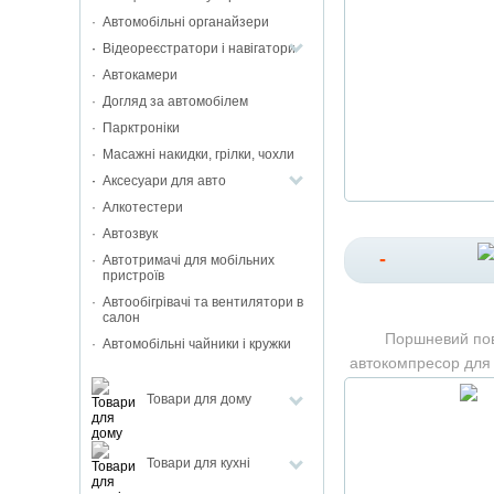
Автомобільні органайзери
Відеореєстратори і навігатори
Автокамери
Догляд за автомобілем
Парктроніки
Масажні накидки, грілки, чохли
Аксесуари для авто
Алкотестери
Автозвук
-
Автотримачі для мобільних
пристроїв
Автообігрівачі та вентилятори в
салон
Поршневий пов
Автомобільні чайники і кружки
автокомпресор для
шин Air Dr
Товари для дому
Товари для кухні