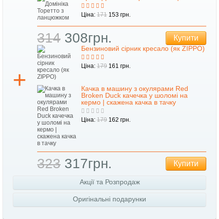
Ціна:
171
153 грн.
314
308грн.
Купити
Бензиновий сірник кресало (як ZIPPO)
Ціна:
179
161 грн.
Качка в машину з окулярами Red
Broken Duck качечка у шоломі на
кермо | скажена качка в тачку
Ціна:
179
162 грн.
323
317грн.
Купити
Акції та Розпродаж
Оригінальні подарунки