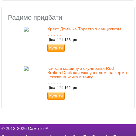
Радимо придбати
Хрест Домініка Торетто з ланцюжком
Ціна:
171
153 грн.
Купити
Качка в машину з окулярами Red
Broken Duck качечка у шоломі на кермо
| скажена качка в тачку
Ціна:
179
162 грн.
Купити
© 2012-2026 СамеТо™