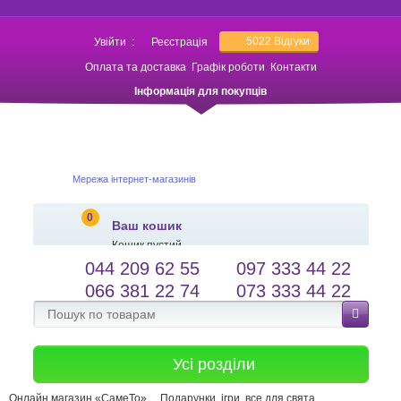
5022
Відгуки
Увійти
:
Реєстрація
Оплата та доставка
Графік роботи
Контакти
Інформація для покупців
Мережа інтернет-магазинів
0
Ваш кошик
Кошик пустий
044 209 62 55
097 333 44 22
salessameto@gmail.com
Мова сайту
066 381 22 74
073 333 44 22
Зворотній зв'язок
Усі розділи
Онлайн магазин «СамеТо»
Подарунки, ігри, все для свята