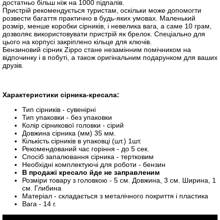
достатньо більш ніж на 1000 підпалів.
Пристрій рекомендується туристам, оскільки може допомогти
розвести багаття практично в будь-яких умовах. Маленький
розмір, менше коробки сірників, і невелика вага, а саме 10 грам,
дозволяє використовувати пристрій як брелок. Спеціально для
цього на корпусі закріплено кільце для ключів.
Бензиновий сірник Zippo стане незамінним помічником на
відпочинку і в побуті, а також оригінальним подарунком для ваших
друзів.
Характеристики сірника-кресала:
Тип сірників - сувенірні
Тип упаковки - без упаковки
Колір сірникової головки - сірий
Довжина сірника (мм) 35 мм.
Кількість сірників в упаковці (шт.) 1шт.
Рекомендований час горіння - до 5 сек.
Спосіб запалювання сірника - тертковим
Необхідні комплектуючі для роботи - бензин
В продажі кресало йде не заправленим
Розміри товару з головкою - 5 см. Довжина, 3 см. Ширина, 1
см. Глибина
Матеріал - складається з металічного покриття і пластика
Вага - 14 г.