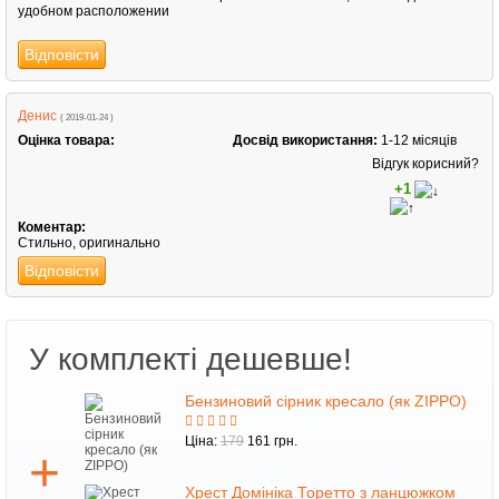
удобном расположении
Відповісти
Денис
( 2019-01-24 )
Оцінка товара:
Досвід використання:
1-12 місяців
Відгук корисний?
+1
Коментар:
Стильно, оригинально
Відповісти
У комплекті дешевше!
Бензиновий сірник кресало (як ZIPPO)
Ціна:
179
161 грн.
Хрест Домініка Торетто з ланцюжком