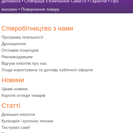
Допомога
•
Співпраця з Компанією СамеТо
•
Гарантія
•
Про
магазин
•
Повернення товару
Співробітництво з нами
Програма лояльності
Дропшиппінг
Оптовим покупцям
Рекламодавцям
Відгуки клієнтів про нас
Угода користувача та договір публічної оферти
Новини
Цікаві новини
Короткі огляди товарів
Статті
Домашні клопоти
Кулінарія і кухонна техніка
Тестуємо самі!