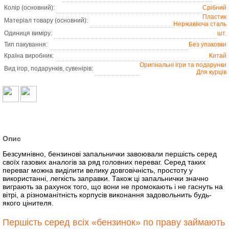
Колір (основний):
Срібний
Пластик
Матеріал товару (основний):
Нержавіюча сталь
Одиниця виміру:
шт.
Тип пакування:
Без упаковки
Країна виробник:
Китай
Оригінальні ігри та подарунки
Вид ігор, подарунків, сувенірів:
Для курців
Опис
Безсумнівно, бензинові запальнички завоювали першість серед
своїх газових аналогів за ряд головних переваг. Серед таких
переваг можна виділити велику довговічність, простоту у
використанні, легкість заправки. Також ці запальнички значно
виграють за рахунок того, що вони не промокають і не гаснуть на
вітрі, а різноманітність корпусів виконання задовольнить будь-
якого цінителя.
Першість серед всіх «бензинок» по праву займають