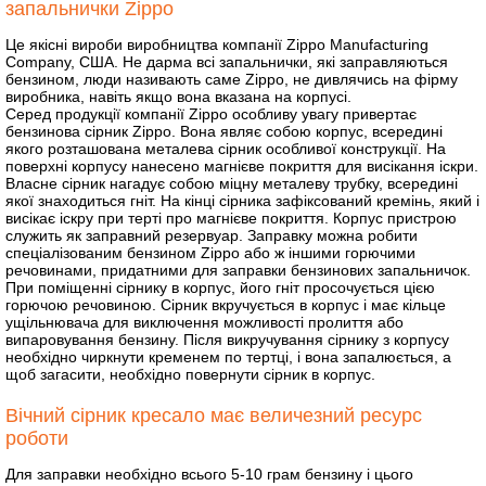
запальнички Zippo
Це якісні вироби виробництва компанії Zippo Manufacturing
Company, США. Не дарма всі запальнички, які заправляються
бензином, люди називають саме Zippo, не дивлячись на фірму
виробника, навіть якщо вона вказана на корпусі.
Серед продукції компанії Zippo особливу увагу привертає
бензинова сірник Zippo. Вона являє собою корпус, всередині
якого розташована металева сірник особливої конструкції. На
поверхні корпусу нанесено магнієве покриття для висікання іскри.
Власне сірник нагадує собою міцну металеву трубку, всередині
якої знаходиться гніт. На кінці сірника зафіксований кремінь, який і
висікає іскру при терті про магнієве покриття. Корпус пристрою
служить як заправний резервуар. Заправку можна робити
спеціалізованим бензином Zippo або ж іншими горючими
речовинами, придатними для заправки бензинових запальничок.
При поміщенні сірнику в корпус, його гніт просочується цією
горючою речовиною. Сірник вкручується в корпус і має кільце
ущільнювача для виключення можливості пролиття або
випаровування бензину. Після викручування сірнику з корпусу
необхідно чиркнути кременем по тертці, і вона запалюється, а
щоб загасити, необхідно повернути сірник в корпус.
Вічний сірник кресало має величезний ресурс
роботи
Для заправки необхідно всього 5-10 грам бензину і цього