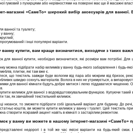
ої гумовий з пухирцями або нерівностями на поверхні має ще й масажні власти
-магазині «СамеТо» широкий вибір аксесуарів для ванної. В 
ля ванної та туалету;
у ванну;
круглий;
прогумований і інші популярні варіанти.
ванну купити, вам краще визначитися, виходячи з таких важл
к для ванної купити, необхідно визначитися, які розміри вам потрібні. Для 
ку можна підібрати набір килимків у ванну будь-якого забарвлення і будь-яко
меблів, плитки, які там вже є.
еся, що текстиль завжди буде вологим від пара або мокрим від бризок, реко
обливих швидко сохнуть матеріалів. Волога в них не утримується, а випаровуєт
имки для ванної кімнати будуть добре митися і легко піддаватися чищенню. Об
в.
купити килимок для ванної з водовідштовхувальним функцією. Купуючи такий ва
и так, як звичайний текстильний килимок.
і нюанси, то зможете підібрати собі ідеальний варіант для будинку. До речі, 
статньо коштів, ви можете купити килимок у ванну і туалет. Цей текстиль пр
жна створити яскравий акцент навіть в кімнаті з застарілим ремонтом.
ок у ванну ви можете в нашому інтернет-магазині «СамеТо» п
дставлені недорогі і в той же час якісні варіанти на будь-який смак. 