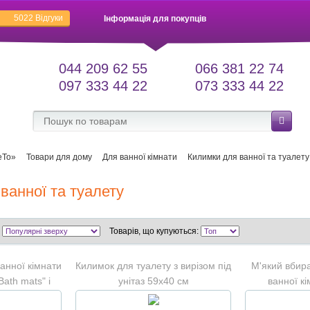
5022
Відгуки
Інформація для покупців
044 209 62 55
066 381 22 74
097 333 44 22
073 333 44 22
еТо»
Товари для дому
Для ванної кімнати
Килимки для ванної та туалету
ванної та туалету
Товарів, що купуються:
ванної кімнати
Килимок для туалету з вирізом під
М'який вбир
Bath mats" і
унітаз 59х40 см
ванної к
у унітазу