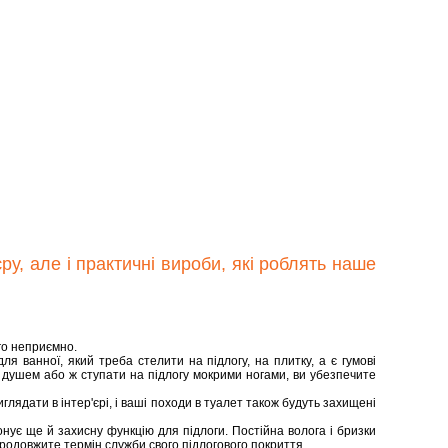
ру, але і практичні вироби, які роблять наше
ого неприємно.
я ванної, який треба стелити на підлогу, на плитку, а є гумові
д душем або ж ступати на підлогу мокрими ногами, ви убезпечите
глядати в інтер'єрі, і ваші походи в туалет також будуть захищені
конує ще й захисну функцію для підлоги. Постійна волога і бризки
продовжите термін служби свого підлогового покриття.