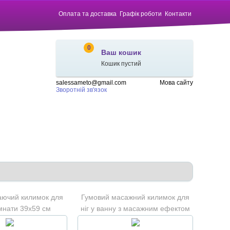
Оплата та доставка
Графік роботи
Контакти
0
Ваш кошик
Кошик пустий
salessameto@gmail.com
Мова сайту
Зворотній зв'язок
аючий килимок для
Гумовий масажний килимок для
імнати 39х59 см
ніг у ванну з масажним ефектом