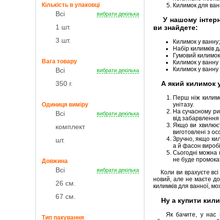
Кількість в упаковці
Килимок для ванн
Всі
вибрати декілька
У нашому інтернет
1 шт.
ви знайдете:
3 шт.
Килимок у ванну;
Набір килимків д
Гумовий килимок 
Вага товару
Килимок у ванну 
Килимок у ванну 
Всі
вибрати декілька
350 г.
А який килимок у 
Перш ніж килимо
Одиниця виміру
унітазу.
На сучасному рин
Всі
вибрати декілька
від забарвлення 
Якщо ви хвилюєт
комплект
виготовлені з ос
Зручно, якщо кил
шт.
а й фасон виробі
Сьогодні можна 
не буде промокат
Довжина
Всі
вибрати декілька
Коли ви врахуєте всі ц
новий, але не маєте до
26 см.
килимків для ванної, мо
67 см.
Ну а купити килим
Як бачите, у нас пре
Тип пакування