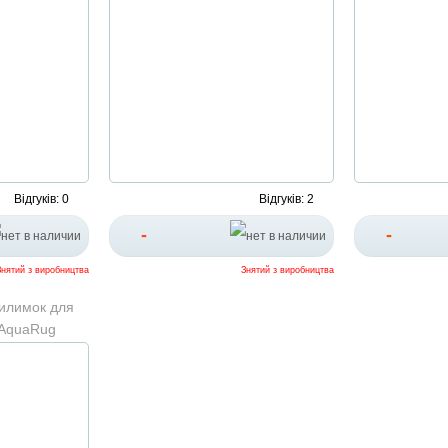
Відгуків: 0
Відгуків: 2
-
-
Знятий з виробництва
Знятий з виробництва
илимок для
 AquaRug