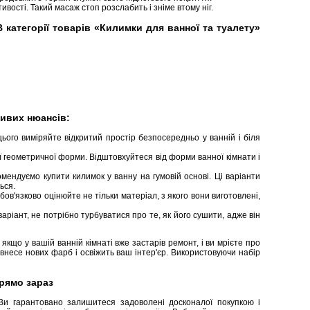
вості. Такий масаж стоп розслабить і зніме втому ніг.
категорії товарів «Килимки для ванної та туалету»
ивих нюансів:
цього виміряйте відкритий простір безпосередньо у ванній і біля
ї геометричної форми. Відштовхуйтеся від форми ванної кімнати і
мендуємо купити килимок у ванну на гумовій основі. Ці варіанти
ься.
ов'язково оцінюйте не тільки матеріал, з якого вони виготовлені,
ріант, не потрібно турбуватися про те, як його сушити, адже він
якщо у вашій ванній кімнаті вже застарів ремонт, і ви мрієте про
ивнесе нових фарб і освіжить ваш інтер'єр. Використовуючи набір
рямо зараз
Ви гарантовано залишитеся задоволені досконалої покупкою і