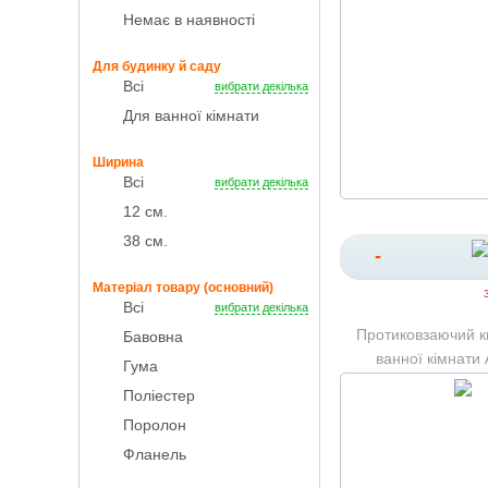
Немає в наявності
Для будинку й саду
Всі
вибрати декілька
Для ванної кімнати
Ширина
Всі
вибрати декілька
12 см.
38 см.
-
Матеріал товару (основний)
Всі
вибрати декілька
Протиковзаючий к
Бавовна
ванної кімнати
Гума
Поліестер
Поролон
Фланель