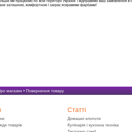
ільше ми працюємо по всій території України. І відправимо ваш замовлення в 
стане затишною, комфортною і заграє яскравими фарбами!
ро магазин
•
Повернення товару
и
Статті
ини
Домашні клопоти
яди товарів
Кулінарія і кухонна техніка
Тестуємо самі!