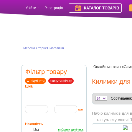
КАТАЛОГ ТОВАРІВ
Увійти
:
Реєстрація
Мережа інтернет-магазинів
Онлайн магазин «Сам
Фільтр товару
Килимки для 
← відмінити
скинути фільтр
Ціна
Сортування:
грн
Набір килимків для 
та туалету сяючі "
Наявність
чохол на кришк
Всі
вибрати декілька