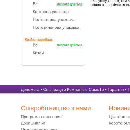
обслуговуванням, тим б
Всі
вибрати декілька
і ваша ванна кімната 
Картонна упаковка
Поліестерна упаковка
Поліетиленова упаковка
Країна виробник
Всі
вибрати декілька
Китай
Допомога
•
Співпраця з Компанією СамеТо
•
Гарантія
•
П
Співробітництво з нами
Новин
Програма лояльності
Цікаві нов
Дропшиппінг
Короткі огл
Оптовим покупцям