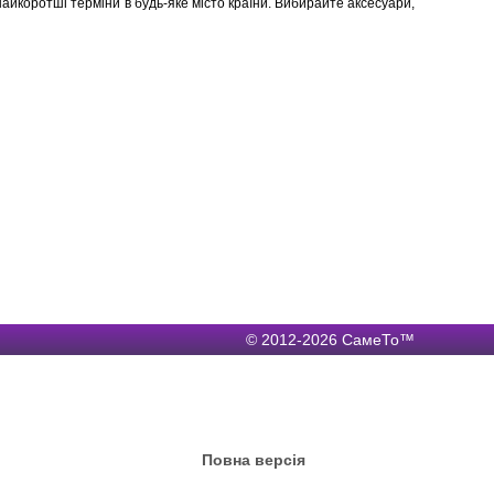
найкоротші терміни в будь-яке місто країни. Вибирайте аксесуари,
© 2012-2026 СамеТо™
Повна версія