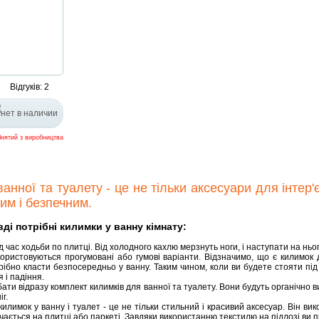
Відгуків: 2
Знятий з виробництва
ної та туалету - це не тільки аксесуари для інтер'є
им і безпечним.
і потрібні килимки у ванну кімнату:
 час ходьби по плитці. Від холодного кахлю мерзнуть ноги, і наступати на нь
ористовуються прогумовані або гумові варіанти. Відзначимо, що є килимок дл
рібно класти безпосередньо у ванну. Таким чином, коли ви будете стояти пі
 і падіння.
ти відразу комплект килимків для ванної та туалету. Вони будуть органічно ви
г.
илимок у ванну і туалет - це не тільки стильний і красивий аксесуар. Він ви
ається на плитці або паркеті. Завдяки використанню текстилю на підлозі ви 