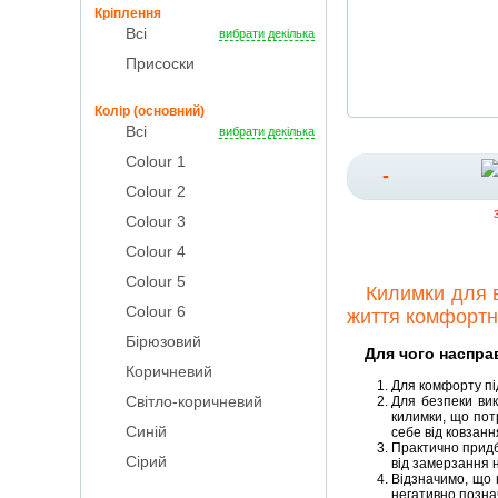
Кріплення
Всі
вибрати декілька
Присоски
Колір (основний)
Всі
вибрати декілька
Colour 1
-
Colour 2
Colour 3
Colour 4
Colour 5
Килимки для ван
Colour 6
життя комфортн
Бірюзовий
Для чого насправд
Коричневий
Для комфорту під
Світло-коричневий
Для безпеки вик
килимки, що пот
Синій
себе від ковзання
Практично придба
Сірий
від замерзання ні
Відзначимо, що к
негативно познач