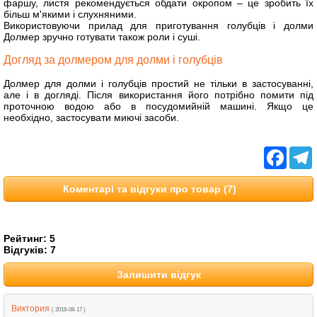
фаршу, листя рекомендується обдати окропом
–
це зробить їх
більш м'якими і слухняними.
Використовуючи прилад для приготування голубців і долми
Долмер зручно готувати також роли і суші.
Догляд за долмером для долми і голубців
Долмер для долми і голубців простий не тільки в застосуванні,
але і в догляді. Після використання його потрібно помити під
проточною водою або в посудомийній машині. Якщо це
необхідно, застосувати миючі засоби.
Facebo
T
Коментарі та відгуки про товар (7)
Рейтинг:
5
Відгуків:
7
Залишити відгук
Виктория
( 2019-08-17 )