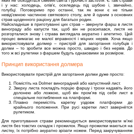
яких не обходяться сімейні свята і урочисті застілля. Є такі страви
і у нас: холодець, олів'є, оселедець під шубою і, звичайно,
голубці. Поговоримо про останні, так як вони є не тільки
невід'ємною частиною святкового столу, але й одним з основних
страв щоденного раціону для багатьох родин.
Найскладніше в приготуванні цих страв
–
звернути фарш в листя
винограду або капусти так, щоб він не розсипався, листя не
розгорталися знову і страва виглядала акуратно і апетитно. Цей
процес вимагає не малої вправності і міцних нервів. Хоча якщо
використовувати долмер
–
пристрій для загортання голубців і
долми
–
то зробити все можна просто, швидко і без нервів. До
того ж всі рулетики з фаршем будуть однаковими за розміром.
Принцип використання долмера
Використовувати пристрій для загортання долми дуже просто:
Помістіть на Dolmer виноградний або капустяний лист.
Зверху листа покладіть порцію фаршу і трохи надавіть його
долонею або ложкою, щоб він пром'яв під себе лист в
спеціальне поглиблення на платформі.
Плавно перемістіть каретку уздовж платформи до
крайнього положення. При русі каретки лист завернётся
рулетиком.
Для приготування страви рекомендується використовувати м'які
листя без товстих складок і прожилок. Якщо прожилки маються на
листку, їх потрібно акуратно зрізати ножем. Перед закручуванням