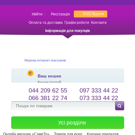
5022
Відгуки
Увійти
:
Реєстрація
Оплата та доставка
Графік роботи
Контакти
Інформація для покупців
Мережа інтернет-магазинів
0
Ваш кошик
Кошик пустий
044 209 62 55
097 333 44 22
salessameto@gmail.com
Мова сайту
066 381 22 74
073 333 44 22
Зворотній зв'язок
Усі розділи
Онлайн магазин «СамеТо»
Товари для кухні
Кухонне приладдя