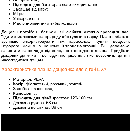
Підходить для багаторазового використання;
Захищає від вітру;
Міцна;
Універсальна;
Має різноманітний вибір кольорів.
Дощовик потрібен і батькам, які люблять активно проводить час,
їздити з малюками на природу або гуляти в парку. Плащ набагато
зручніше використовувати ніж парасольку. Купити дощовик
недорого можна в нашому інтернет-магазині. Він допоможе
захистити ваше чадо від холодного погодного явища. Придбати
дощовик дитячий - це відмінне рішення, яке дозволить дитині
насолодитися дощем.
Характеристики плаща дощовика для дітей EVA:
Матеріал: PEVA;
Колір: фіолетовий, рожевий, жовтий;
Застібка: на кнопках;
Капюшон: є;
Підходить для дітей зростом: 120-160 см
Довжина рукава: 63 см
Довжина по спинці: 88 см