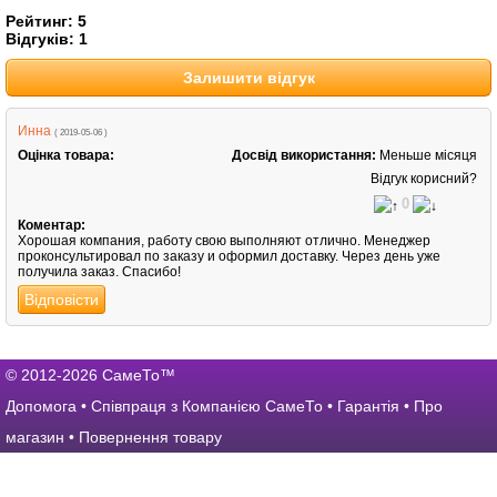
Рейтинг:
5
Відгуків:
1
Залишити відгук
Инна
( 2019-05-06 )
Оцінка товара:
Досвід використання:
Меньше місяця
Відгук корисний?
0
Коментар:
Хорошая компания, работу свою выполняют отлично. Менеджер
проконсультировал по заказу и оформил доставку. Через день уже
получила заказ. Спасибо!
Відповісти
© 2012-2026 СамеТо™
Допомога
•
Співпраця з Компанією СамеТо
•
Гарантія
•
Про
магазин
•
Повернення товару