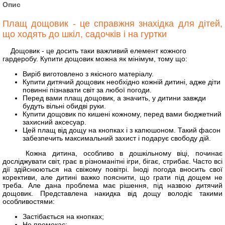
Опис
Плащ дощовик - це справжня знахідка для дітей,
що ходять до шкіл, садочків і на гуртки
Дощовик - це досить таки важливий елемент кожного
гардеробу. Купити дощовик можна як мінімум, тому що:
Виріб виготовлено з якісного матеріалу.
Купити дитячий дощовик необхідно кожній дитині, адже діти
повинні пізнавати світ за любої погоди.
Перед вами плащ дощовик, а значить, у дитини завжди
будуть вільні обидві руки.
Купити дощовик по кишені кожному, перед вами бюджетний
захисний аксесуар.
Цей плащ від дощу на кнопках і з капюшоном. Такий фасон
забезпечить максимальний захист і подарує свободу дій.
Кожна дитина, особливо в дошкільному віці, починає
досліджувати світ, грає в різноманітні ігри, бігає, стрибає. Часто всі
дії здійснюються на свіжому повітрі. Іноді погода вносить свої
корективи, але дитині важко пояснити, що грати під дощем не
треба. Але дана проблема має рішення, під назвою дитячий
дощовик. Представлена накидка від дощу володіє такими
особливостями:
Застібається на кнопках;
Не промокає;