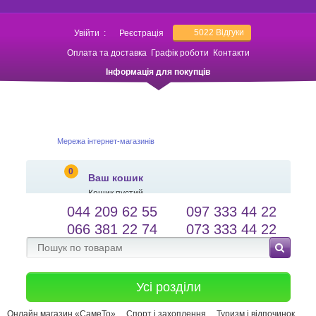
5022
Відгуки
Увійти
:
Реєстрація
Оплата та доставка
Графік роботи
Контакти
Інформація для покупців
Мережа інтернет-магазинів
0
Ваш кошик
Кошик пустий
044 209 62 55
097 333 44 22
salessameto@gmail.com
Мова сайту
066 381 22 74
073 333 44 22
Зворотній зв'язок
Усі розділи
Онлайн магазин «СамеТо»
Спорт і захоплення
Туризм і відпочинок