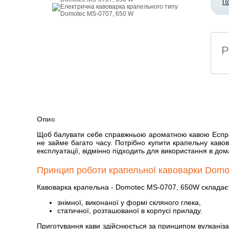
П
Р
Опис
Щоб балувати себе справжньою ароматною кавою Еспрессо 
не займе багато часу. Потрібно купити крапельну кавов
експлуатації, відмінно підходить для використання в дом
Принцип роботи крапельної кавоварки Domo
Кавоварка крапельна - Domotec MS-0707, 650W складаєт
знімної, виконаної у формі скляного глека,
статичної, розташованої в корпусі приладу.
Приготування кави здійснюється за принципом вулканізац