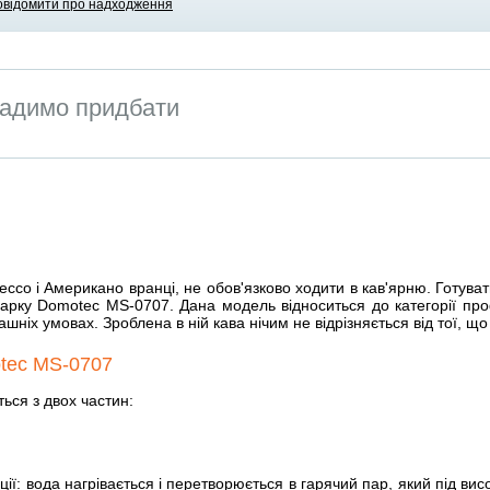
овідомити про надходження
адимо придбати
і Американо вранці, не обов'язково ходити в кав'ярню. Готувати ї
арку Domotec MS-0707. Дана модель відноситься до категорії проф
ашніх умовах. Зроблена в ній кава нічим не відрізняється від тої, щ
tec MS-0707
ься з двох частин:
ії: вода нагрівається і перетворюється в гарячий пар, який під вис