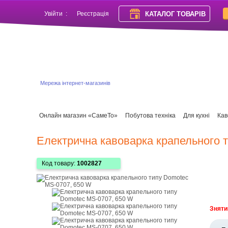
КАТАЛОГ ТОВАРІВ
Увійти
:
Реєстрація
Мережа інтернет-магазинів
Онлайн магазин «СамеТо»
Побутова техніка
Для кухні
Кав
Електрична кавоварка крапельного 
Код товару:
1002827
Зняти