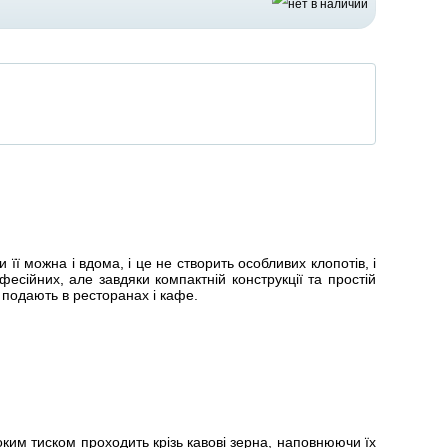
ї можна і вдома, і це не створить особливих клопотів, і
есійних, але завдяки компактній конструкції та простій
о подають в ресторанах і кафе.
оким тиском проходить крізь кавові зерна, наповнюючи їх