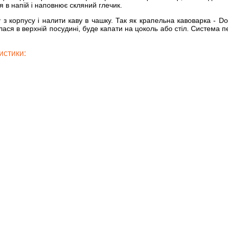
в напій і наповнює скляний глечик.
з корпусу і налити каву в чашку. Так як крапельна кавоварка -
ася в верхній посудині, буде капати на цоколь або стіл. Система п
истики: