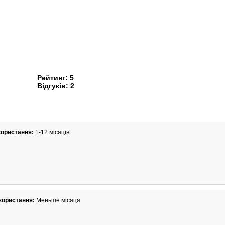
Рейтинг:
5
Відгуків:
2
користання:
1-12 місяців
користання:
Меньше місяця