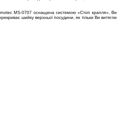
 Domotec MS-0707 оснащена системою «Стоп крапля», Ви
ерекриває шийку верхньої посудини, як тільки Ви витягли