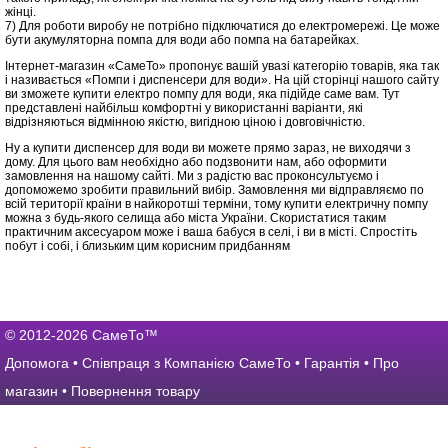
жінці.
7) Для роботи виробу не потрібно підключатися до електромережі. Це може
бути акумуляторна помпа для води або помпа на батарейках.
Інтернет-магазин «СамеТо» пропонує вашій увазі категорію товарів, яка так
і називається «Помпи і диспенсери для води». На цій сторінці нашого сайту
ви зможете купити електро помпу для води, яка підійде саме вам. Тут
представлені найбільш комфортні у використанні варіанти, які
відрізняються відмінною якістю, вигідною ціною і довговічністю.
Ну а купити диспенсер для води ви можете прямо зараз, не виходячи з
дому. Для цього вам необхідно або подзвонити нам, або оформити
замовлення на нашому сайті. Ми з радістю вас проконсультуємо і
допоможемо зробити правильний вибір. Замовлення ми відправляємо по
всій території країни в найкоротші терміни, тому купити електричну помпу
можна з будь-якого селища або міста України. Скористатися таким
практичним аксесуаром може і ваша бабуся в селі, і ви в місті. Спростіть
побут і собі, і близьким цим корисним придбанням
© 2012-2026 СамеТо™
Допомога
•
Співпраця з Компанією СамеТо
•
Гарантія
•
Про
магазин
•
Повернення товару