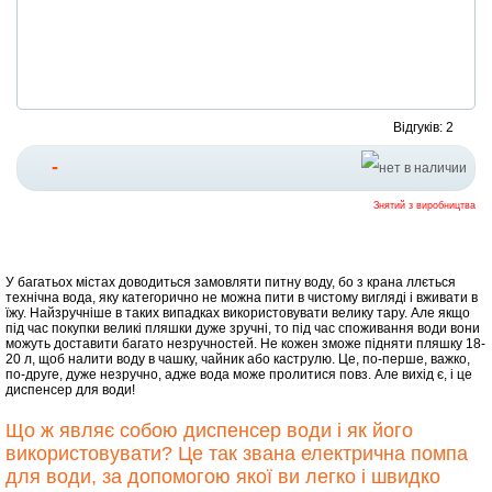
Відгуків: 2
-
Знятий з виробництва
У багатьох містах доводиться замовляти питну воду, бо з крана ллється
технічна вода, яку категорично не можна пити в чистому вигляді і вживати в
їжу. Найзручніше в таких випадках використовувати велику тару. Але якщо
під час покупки великі пляшки дуже зручні, то під час споживання води вони
можуть доставити багато незручностей. Не кожен зможе підняти пляшку 18-
20 л, щоб налити воду в чашку, чайник або каструлю. Це, по-перше, важко,
по-друге, дуже незручно, адже вода може пролитися повз. Але вихід є, і це
диспенсер для води!
Що ж являє собою диспенсер води і як його
використовувати? Це так звана електрична помпа
для води, за допомогою якої ви легко і швидко