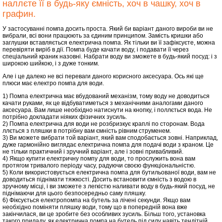
наллєте її в будь-яку ємність, хоч в чашку, хоч в
графин.
У застосуванні помпа досить проста. Який би варіант даного вироби ви не
вибрали, всі вони працюють за єдиним принципом. Замість кришки або
заглушки вставляється електрична помпа. Як тільки ви її зафіксуєте, можна
перевіряти виріб в дії. Помпа буде качати воду, і подавати її через
спеціальний краник назовні. Набрати воду ви зможете в будь-який посуд: і з
широкою шийкою, і з дуже тонким.
Але і це далеко не всі переваги даного корисного аксесуара. Ось які ще
плюси має електро помпа для води.
1) Помпа електрична має вбудований механізм, тому воду не доводиться
качати руками, як це відбуватиметься з механічними аналогами даного
аксесуара. Вам лише необхідно натиснути на кнопку, і поллється вода. Не
потрібно докладати ніяких фізичних зусиль.
2) Помпа електрична для води не розбризкує краплі по сторонам. Вода
ллється з пляшки в потрібну вам ємність рівним струменем.
3) Ви можете вибрати той варіант, який вам сподобається зовні. Наприклад,
дуже гармонійно виглядає електрична помпа для подачі води з краном. Це
не тільки практичний і зручний варіант, але і зовні привабливий.
4) Якщо купити електричну помпу для води, то прослужить вона вам
протягом тривалого періоду часу, радуючи своєю функціональністю.
5) Коли використовується електрична помпа для бутильованої води, вам не
доводиться піднімати тяжкості. Досить встановити ємність з водою в
зручному місці, і ви зможете з легкістю наливати воду в будь-який посуд, не
піднімаючи для цього безпосередньо саму пляшку.
6) Фіксується електропомпа на бутель за лічені секунди. Якщо вам
необхідно поміняти пляшку води, тому що в попередній вона вже
закінчилася, ви це зробите без особливих зусиль. Більш того, установка
такого приладу, як електрична помпа на бутель під силу навіть тендітній