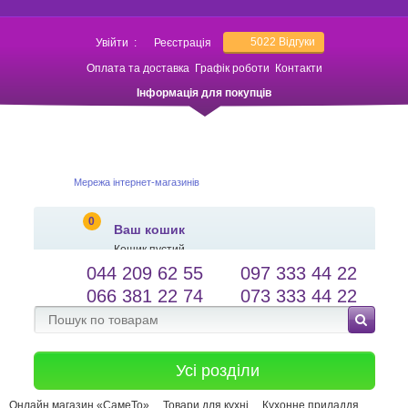
5022
Відгуки
Увійти
:
Реєстрація
Оплата та доставка
Графік роботи
Контакти
Інформація для покупців
Мережа інтернет-магазинів
0
Ваш кошик
Кошик пустий
044 209 62 55
097 333 44 22
salessameto@gmail.com
Мова сайту
066 381 22 74
073 333 44 22
Зворотній зв'язок
Усі розділи
Онлайн магазин «СамеТо»
Товари для кухні
Кухонне приладдя