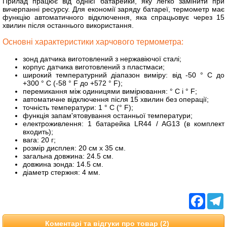
Прилад працює від однієї батарейки, яку легко замінити при
вичерпанні ресурсу. Для економії заряду батареї, термометр має
функцію автоматичного відключення, яка спрацьовує через 15
хвилин після останнього використання.
Основні характеристики харчового термометра:
зонд датчика виготовлений з нержавіючої сталі;
корпус датчика виготовлений з пластмаси;
широкий температурний діапазон виміру: від -50 ° C до
+300 ° C (-58 ° F до +572 ° F);
перемикання між одиницями вимірювання: ° C і ° F;
автоматичне відключення після 15 хвилин без операції;
точність температури: 1 ° C (° F);
функція запам'ятовування останньої температури;
електроживлення: 1 батарейка LR44 / AG13 (в комплект
входить);
вага: 20 г;
розмір дисплея: 20 см х 35 см.
загальна довжина: 24.5 см.
довжина зонда: 14.5 см.
діаметр стержня: 4 мм.
Facebo
T
Коментарі та відгуки про товар (2)