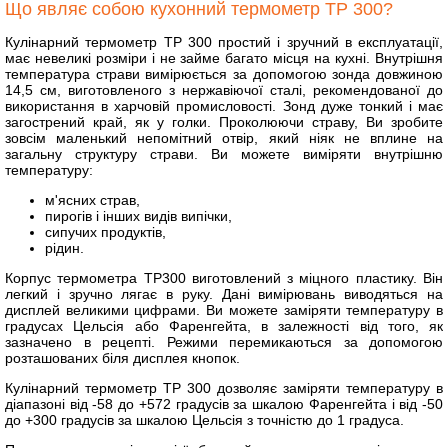
Що являє собою кухонний термометр ТР 300?
Кулінарний термометр ТР 300 простий і зручний в експлуатації,
має невеликі розміри і не займе багато місця на кухні. Внутрішня
температура страви вимірюється за допомогою зонда довжиною
14,5 см, виготовленого з нержавіючої сталі, рекомендованої до
використання в харчовій промисловості. Зонд дуже тонкий і має
загострений край, як у голки. Проколюючи страву, Ви зробите
зовсім маленький непомітний отвір, який ніяк не вплине на
загальну структуру страви. Ви можете виміряти внутрішню
температуру:
м'ясних страв,
пирогів і інших видів випічки,
сипучих продуктів,
рідин.
Корпус термометра ТР300 виготовлений з міцного пластику. Він
легкий і зручно лягає в руку. Дані вимірювань виводяться на
дисплей великими цифрами. Ви можете заміряти температуру в
градусах Цельсія або Фаренгейта, в залежності від того, як
зазначено в рецепті. Режими перемикаються за допомогою
розташованих біля дисплея кнопок.
Кулінарний термометр ТР 300 дозволяє заміряти температуру в
діапазоні від -58 до +572 градусів за шкалою Фаренгейта і від -50
до +300 градусів за шкалою Цельсія з точністю до 1 градуса.