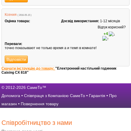
Ксения
( 2016-05-15 )
Оцінка товара:
Досвід використання:
1-12 місяців
Відгук корисний?
+4
Переваги:
точно показывают не только время а и темп в комнате!
Відповісти
Скачати інструкцію до товару:
"Електронний настільний годинник
Caixing CX 818"
© 2012-2026 СамеТо™
Допомога
•
Співпраця з Компанією СамеТо
•
Гарантія
•
Про
магазин
•
Повернення товару
Співробітництво з нами