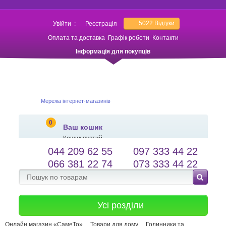
5022
Відгуки
Увійти
:
Реєстрація
Оплата та доставка
Графік роботи
Контакти
Інформація для покупців
Мережа інтернет-магазинів
0
Ваш кошик
Кошик пустий
044 209 62 55
097 333 44 22
salessameto@gmail.com
Мова сайту
066 381 22 74
073 333 44 22
Зворотній зв'язок
Усі розділи
Онлайн магазин «СамеТо»
Товари для дому
Годинники та