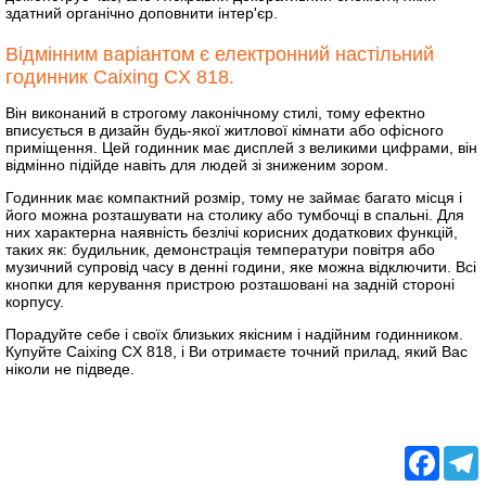
здатний органічно доповнити інтер'єр.
Відмінним варіантом є електронний настільний
годинник Caixing CX 818.
Він виконаний в строгому лаконічному стилі, тому ефектно
вписується в дизайн будь-якої житлової кімнати або офісного
приміщення. Цей годинник має дисплей з великими цифрами, він
відмінно підійде навіть для людей зі зниженим зором.
Годинник має компактний розмір, тому не займає багато місця і
його можна розташувати на столику або тумбочці в спальні. Для
них характерна наявність безлічі корисних додаткових функцій,
таких як: будильник, демонстрація температури повітря або
музичний супровід часу в денні години, яке можна відключити. Всі
кнопки для керування пристрою розташовані на задній стороні
корпусу.
Порадуйте себе і своїх близьких якісним і надійним годинником.
Купуйте Caixing CX 818, і Ви отримаєте точний прилад, який Вас
ніколи не підведе.
Facebo
T