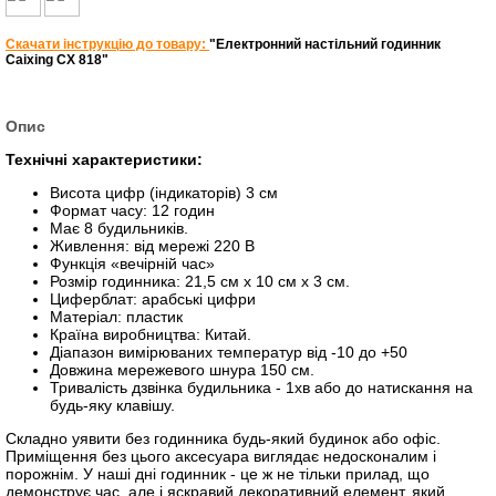
Скачати інструкцію до товару:
"Електронний настільний годинник
Caixing CX 818"
Опис
Технічні характеристики:
Висота цифр (індикаторів) 3 см
Формат часу: 12 годин
Має 8 будильників.
Живлення: від мережі 220 В
Функція «вечірній час»
Розмір годинника: 21,5 см х 10 см х 3 см.
Циферблат: арабські цифри
Матеріал: пластик
Країна виробництва: Китай.
Діапазон вимірюваних температур від -10 до +50
Довжина мережевого шнура 150 см.
Тривалість дзвінка будильника - 1хв або до натискання на
будь-яку клавішу.
Складно уявити без годинника будь-який будинок або офіс.
Приміщення без цього аксесуара виглядає недосконалим і
порожнім. У наші дні годинник - це ж не тільки прилад, що
демонструє час, але і яскравий декоративний елемент, який