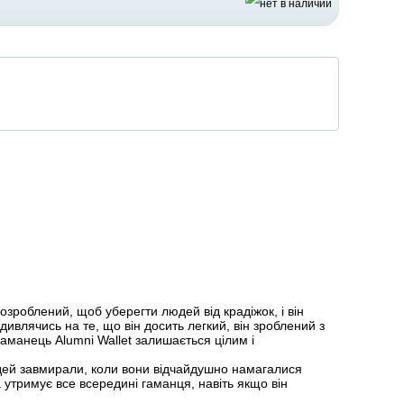
озроблений, щоб уберегти людей від крадіжок, і він
влячись на те, що він досить легкий, він зроблений з
гаманець Alumni Wallet залишається цілим і
юдей завмирали, коли вони відчайдушно намагалися
а утримує все всередині гаманця, навіть якщо він