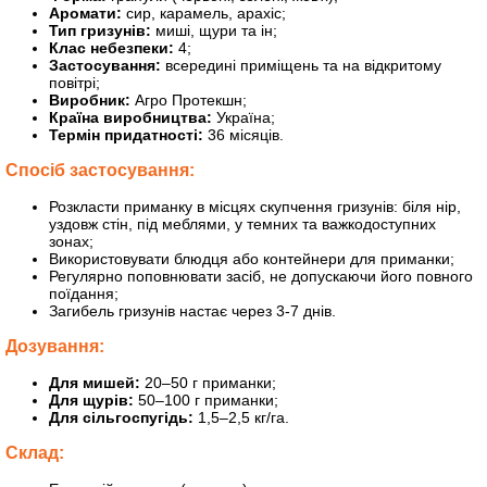
Аромати:
сир, карамель, арахіс;
Тип гризунів:
миші, щури та ін;
Клас небезпеки:
4;
Застосування:
всередині приміщень та на відкритому
повітрі;
Виробник:
Агро Протекшн;
Країна виробництва:
Україна;
Термін придатності:
36 місяців.
Спосіб застосування:
Розкласти приманку в місцях скупчення гризунів: біля нір,
уздовж стін, під меблями, у темних та важкодоступних
зонах;
Використовувати блюдця або контейнери для приманки;
Регулярно поповнювати засіб, не допускаючи його повного
поїдання;
Загибель гризунів настає через 3-7 днів.
Дозування:
Для мишей:
20–50 г приманки;
Для щурів:
50–100 г приманки;
Для сільгоспугідь:
1,5–2,5 кг/га.
Склад: