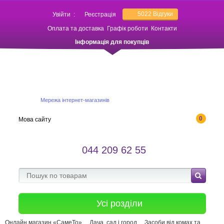
5022
Відгуки
Увійти
:
Реєстрація
Оплата та доставка
Графік роботи
Контакти
Інформація для покупців
Мережа інтернет-магазинів
0
Мова сайту
044 209 62 55
Усі розділи
Онлайн магазин «СамеТо»
Дача, сад і город
Засоби від комах та