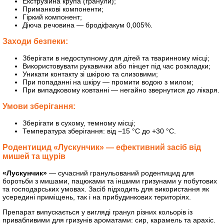
Екструзійна крупа (гранули);
Приманкові компоненти;
Гіркий компонент;
Діюча речовина — бродіфакум 0,005%.
Заходи безпеки:
Зберігати в недоступному для дітей та тваринному місці;
Використовувати рукавички або пінцет під час розкладки;
Уникати контакту зі шкірою та слизовими;
При попаданні на шкіру — промити водою з милом;
При випадковому ковтанні — негайно звернутися до лікаря.
Умови зберігання:
Зберігати в сухому, темному місці;
Температура зберігання: від −15 °C до +30 °C.
Родентицид «Лускунчик» — ефективний засіб від
мишей та щурів
«Лускунчик»
— сучасний гранульований родентицид для
боротьби з мишами, пацюками та іншими гризунами у побутових
та господарських умовах. Засіб підходить для використання як
усередині приміщень, так і на прибудинкових територіях.
Препарат випускається у вигляді гранул різних кольорів із
привабливими для гризунів ароматами: сир, карамель та арахіс.