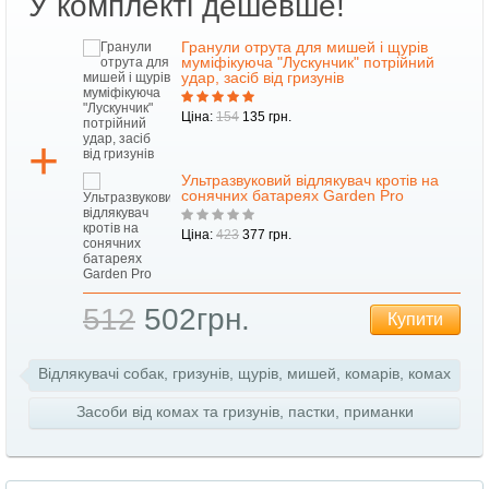
У комплекті дешевше!
Гранули отрута для мишей і щурів
й
муміфікуюча "Лускунчик" потрійний
удар, засіб від гризунів
Ціна:
154
135 грн.
Ультразвуковий відлякувач кротів на
ка
сонячних батареях Garden Pro
Ціна:
423
377 грн.
ти
512
502грн.
Купити
Відлякувачі собак, гризунів, щурів, мишей, комарів, комах
Засоби від комах та гризунів, пастки, приманки