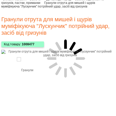
гризунів, пастки, приманки
Гранули отрута для мишей і щурів
муміфікуюча "Лускунчик" потрійний удар, засіб від гризунів
Гранули отрута для мишей і щурів
муміфікуюча "Лускунчик" потрійний удар,
засіб від гризунів
Код товару:
1008477