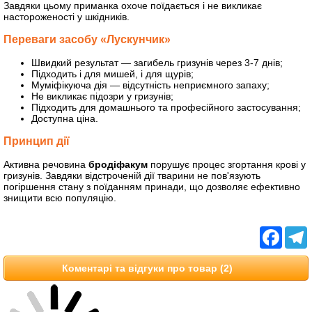
Завдяки цьому приманка охоче поїдається і не викликає
настороженості у шкідників.
Переваги засобу «Лускунчик»
Швидкий результат — загибель гризунів через 3-7 днів;
Підходить і для мишей, і для щурів;
Муміфікуюча дія — відсутність неприємного запаху;
Не викликає підозри у гризунів;
Підходить для домашнього та професійного застосування;
Доступна ціна.
Принцип дії
Активна речовина
бродіфакум
порушує процес згортання крові у
гризунів. Завдяки відстроченій дії тварини не пов'язують
погіршення стану з поїданням принади, що дозволяє ефективно
знищити всю популяцію.
Facebo
T
Коментарі та відгуки про товар (2)