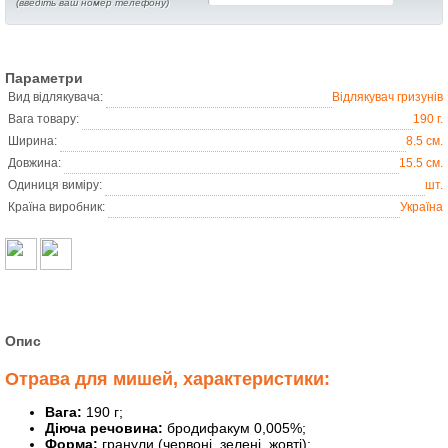
(введіть ваш номер телефону)
Параметри
Вид відлякувача:
Відлякувач гризунів
Вага товару:
190 г.
Ширина:
8.5 см.
Довжина:
15.5 см.
Одиниця виміру:
шт.
Країна виробник:
Україна
Опис
Отрава для мишей, характеристики:
Вага:
190 г;
Діюча речовина:
бродифакум 0,005%;
Форма:
гранули (червоні, зелені, жовті);