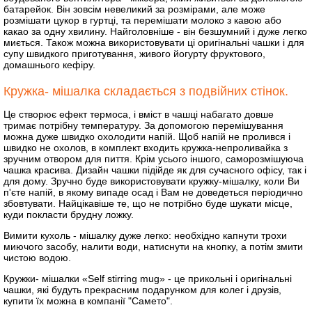
батарейок. Він зовсім невеликий за розмірами, але може
розмішати цукор в гуртці, та перемішати молоко з кавою або
какао за одну хвилину. Найголовніше - він безшумний і дуже легко
миється. Також можна використовувати ці оригінальні чашки і для
супу швидкого приготування, живого йогурту фруктового,
домашнього кефіру.
Кружка- мішалка складається з подвійних стінок.
Це створює ефект термоса, і вміст в чашці набагато довше
тримає потрібну температуру. За допомогою перемішування
можна дуже швидко охолодити напій. Щоб напій не пролився і
швидко не охолов, в комплект входить кружка-непроливайка з
зручним отвором для пиття. Крім усього іншого, саморозмішуюча
чашка красива. Дизайн чашки підійде як для сучасного офісу, так і
для дому. Зручно буде використовувати кружку-мішалку, коли Ви
п'єте напій, в якому випаде осад і Вам не доведеться періодично
збовтувати. Найцікавіше те, що не потрібно буде шукати місце,
куди покласти брудну ложку.
Вимити кухоль - мішалку дуже легко: необхідно капнути трохи
миючого засобу, налити води, натиснути на кнопку, а потім змити
чистою водою.
Кружки- мішалки «Self stirring mug» - це прикольні і оригінальні
чашки, які будуть прекрасним подарунком для колег і друзів,
купити їх можна в компанії "Самето".