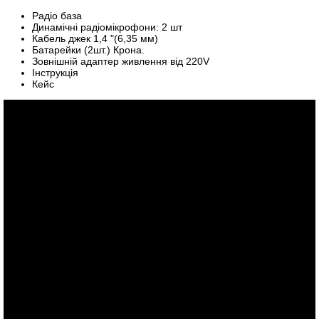
Радіо база
Динамічні радіомікрофони: 2 шт
Кабель джек 1,4 "(6,35 мм)
Батарейки (2шт.) Крона.
Зовнішній адаптер живлення від 220V
Інструкція
Кейс