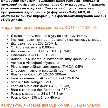
цифровий пристрій). Завдання даної системи - передати
звуковий потік з мікрофона через базу на зовнішній динамік
(в комплект не входить). Сама по собі ця система не є
програвачем аудіофайлів (в форматах WAV, MP3, APE і ін.),
система не зчитує інформацію з флеш-накопичувачів або CD
/ DVD дисків.
Характеристики караоке системи UKC UT-24 / SM58II:
Є плавне регулювання звуку по кожному каналу
Індикація разряженности батарейок на кожному мікрофоні
Діапазон частот: 208-270MHz
Стійкість частоти: ± 0,005%
Діапазон частот: 80Hz - 18KHz (± 3dB)
Співвідношення С/Ш: 105dB
Живлення мікрофона: батарейка типу крона 9V 6F22
Антена в мікрофоні вбудована
Рівень гармонійних спотворень (T.H.D.): 0,5%
2 поворотні антени на задній частині бази
Живлення бази: DC 12-15V 200mA
Блок живлення: in AC 220V 50 out 12V 0.2A
Mobile State Range: 75dB
Роз'єми audio out: джек 1,4 "(6,35 мм)
Вага мікрофона без батарейок: 230 г
Розмір мікрофона: 24 x 5 / 3,5 см
Розмір бази: 195 x 140 x 45 мм
Комплектація караоке для будинку UKC UT-24 / SM58II: