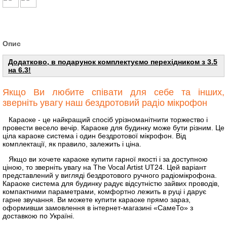
Опис
Додатково, в подарунок комплектуємо перехідником з 3.5
на 6.3!
Якщо Ви любите співати для себе та інших,
зверніть увагу наш бездротовий радіо мікрофон
Караоке - це найкращий спосіб урізноманітнити торжество і
провести весело вечір. Караоке для будинку може бути різним. Це
ціла караоке система і один бездротової мікрофон. Від
комплектації, як правило, залежить і ціна.
Якщо ви хочете караоке купити гарної якості і за доступною
ціною, то зверніть увагу на The Vocal Artist UT24. Цей варіант
представлений у вигляді бездротового ручного радіомікрофона.
Караоке система для будинку радує відсутністю зайвих проводів,
компактними параметрами, комфортно лежить в руці і дарує
гарне звучання. Ви можете купити караоке прямо зараз,
оформивши замовлення в інтернет-магазині «СамеТо» з
доставкою по Україні.