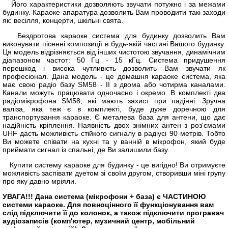
Його характеристики дозволяють звучати потужно і за межами
будинку. Караоке апаратура дозволить Вам проводити такі заходи
як: весілля, концерти, шкільні свята.
Бездротова караоке система для будинку дозволить Вам
виконувати пісенні композиції в будь-якій частині Вашого будинку.
Ця модель відрізняється від інших чистотою звучання, динамічним
діапазоном частот: 50 Гц - 15 кГц. Система придушення
перешкод і висока чутливість дозволить Вам звучати як
професіонал. Дана модель - це домашня караоке система, яка
має свою радіо базу SM58 - II з двома або чотирма каналами.
Канали можуть працювати одночасно і окремо. В комплекті два
радіомікрофона SM58, які мають захист при падінні. Зручна
валіза, яка теж є в комплекті, буде дуже доречною для
транспортування караоке. Є металева база для антени, що дає
надійність кріплення. Наявність двох знімних антен з роз'ємами
UHF дасть можливість стійкого сигналу в радіусі 90 метрів. Тобто
Ви можете співати на кухні та у ванній в мікрофон, який буде
приймати сигнал із спальні, де Ви залишили базу.
Купити систему караоке для будинку - це вигідно! Ви отримуєте
можливість заспівати дуетом зі своїм другом, створивши міні групу
про яку давно мріяли.
УВАГА!!! Дана система (мікрофони + база) є ЧАСТИНОЮ
системи караоке. Для повноцінного її функціонування вам
слід підключити її до колонок, а також підключити програвач
аудіозаписів (комп'ютер, музичний центр, мобільний