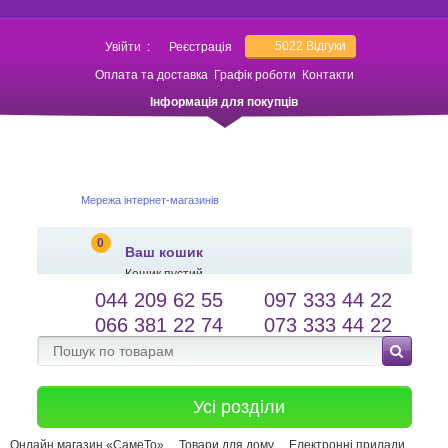
5022
Відгуки
Увійти
:
Реєстрація
Оплата та доставка
Графік роботи
Контакти
Інформація для покупців
Мережа інтернет-магазинів
0
Ваш кошик
Кошик пустий
044 209 62 55
097 333 44 22
salessameto@gmail.com
Мова сайту
066 381 22 74
073 333 44 22
Зворотній зв'язок
Усі розділи
Онлайн магазин «СамеТо»
Товари для дому
Електронні прилади