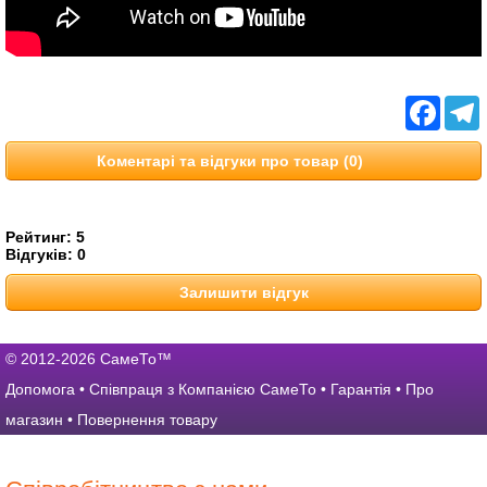
Facebo
T
Коментарі та відгуки про товар (0)
Рейтинг:
5
Відгуків:
0
Залишити відгук
© 2012-2026 СамеТо™
Допомога
•
Співпраця з Компанією СамеТо
•
Гарантія
•
Про
магазин
•
Повернення товару