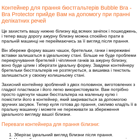
Контейнер для прання бюстгальтерів Bubble Bra -
Bra Protector прийде Вам на допомогу при пранні
делікатних речей
Це захистить вашу нижню білизну від всяких зачіпок і пошкоджень,
і тепер вашу дорогу ажурну білизну можна спокійно прати в
пральній машинці не переймаючись за її вигляд після прання.
Він збереже форму ваших чашок, бретельки, гачки і мереживні
вставки залишаться в ідеальному стані. Більше не буде проблеми
перекручування бретелей і чіпляння гачків за ажурну білизну,
воно буде цілим і зберігати ідеальну форму. Завдяки контейнеру
бретельки бюстгальтерів не розтягуються, а вишивка і текстиль
залишається у своєму колишньому стані.
Захисний контейнер зроблений з двох половинок, виготовлених з
гладкої пластмаси і його легко використовувати. Вам потрібно
просто одягнути чашки бюстгальтера на маленьку кулю і
помістити його в контейнер, який закривається за допомогою
зручних засувок. Тепер куля готова до прання, сміливо кладіть її в
пральну машинку і можете не переживати за збереження
ідеального вигляду вашої білизни.
Переваги контейнера для прання білизни:
Зберігає ідеальний вигляд білизни після прання.