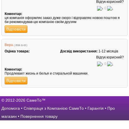
Відгук корисний?
0
Коментар:
ця компанія оформляє заказ дуже скоро і відправляє новою поштою я
би рекомендував цю компанію своїм друзям
Відповісти
Вера
( 2018-11-02 )
Оцінка товара:
Досвід використання:
1-12 місяців
Відгук корисний?
0
Коментар:
Продлевает жизнь и белья и стиральной машинки.
Відповісти
© 2012-2026 СамеТо™
Допомога
•
Співпраця з Компанією СамеТо
•
Гарантія
•
Про
магазин
•
Повернення товару