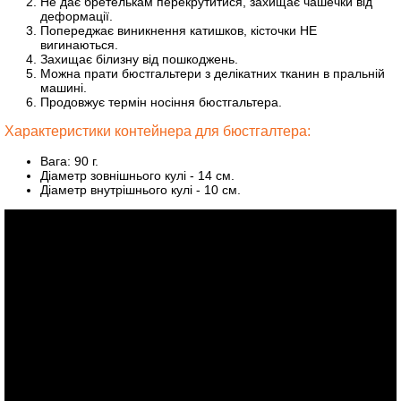
Не дає бретелькам перекрутитися, захищає чашечки від
деформації.
Попереджає виникнення катишков, кісточки НЕ
вигинаються.
Захищає білизну від пошкоджень.
Можна прати бюстгальтери з делікатних тканин в пральній
машині.
Продовжує термін носіння бюстгальтера.
Характеристики контейнера для бюстгалтера:
Вага: 90 г.
Діаметр зовнішнього кулі - 14 см.
Діаметр внутрішнього кулі - 10 см.