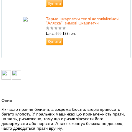
Купити
Термо шкарпетки теплі чоловічі/жіночі
"Аляска", зимові шкарпетки
Ціна:
199
188 грн.
Купити
Опис
Як часто прання білизни, а зокрема бюстгальтерів приносить
багато клопоту. У пральних машинках цю приналежність прати,
на жаль, ризиковано, тому що є ризик зіпсувати його,
деформувати або порвати. А так як коштує білизна не дешево,
часто доводиться прати вручну.