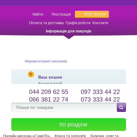
5022
Відгуки
Увійти
:
Реєстрація
Оплата та доставка
Графік роботи
Контакти
Інформація для покупців
Мережа інтернет-магазинів
0
Ваш кошик
Кошик пустий
044 209 62 55
097 333 44 22
salessameto@gmail.com
Мова сайту
066 381 22 74
073 333 44 22
Зворотній зв'язок
Усі розділи
Онлайн магазин «СамеТо»
Краса та здоров'я
Білизна, одяг та