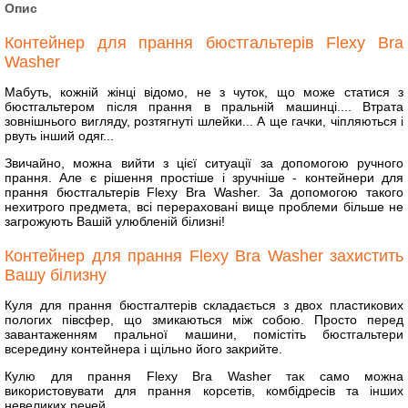
Опис
Контейнер для прання бюстгальтерів Flexy Bra
Washer
Мабуть, кожній жінці відомо, не з чуток, що може статися з
бюстгальтером після прання в пральній машинці.... Втрата
зовнішнього вигляду, розтягнуті шлейки... А ще гачки, чіпляються і
рвуть інший одяг...
Звичайно, можна вийти з цієї ситуації за допомогою ручного
прання. Але є рішення простіше і зручніше - контейнери для
прання бюстгальтерів Flexy Bra Washer. За допомогою такого
нехитрого предмета, всі перераховані вище проблеми більше не
загрожують Вашій улюбленій білизні!
Контейнер для прання Flexy Bra Washer захистить
Вашу білизну
Куля для прання бюстгалтерів складається з двох пластикових
пологих півсфер, що змикаються між собою. Просто перед
завантаженням пральної машини, помістіть бюстгальтери
всередину контейнера і щільно його закрийте.
Кулю для прання Flexy Bra Washer так само можна
використовувати для прання корсетів, комбідресів та інших
невеликих речей.