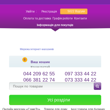
5022
Відгуки
Увійти
:
Реєстрація
Оплата та доставка
Графік роботи
Контакти
Інформація для покупців
Мережа інтернет-магазинів
0
Ваш кошик
Кошик пустий
044 209 62 55
097 333 44 22
salessameto@gmail.com
Мова сайту
066 381 22 74
073 333 44 22
Зворотній зв'язок
Усі розділи
Онлайн магазин «СамеТо»
Товари для дому
Інші товари для будинку