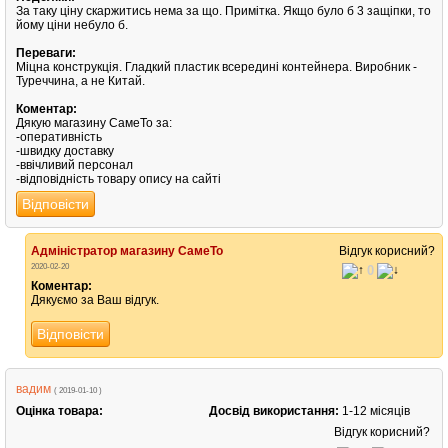
За таку ціну скаржитись нема за що. Примітка. Якщо було б 3 защіпки, то
йому ціни небуло б.
Переваги:
Міцна конструкція. Гладкий пластик всередині контейнера. Виробник -
Туреччина, а не Китай.
Коментар:
Дякую магазину СамеТо за:
-оперативність
-швидку доставку
-ввічливий персонал
-відповідність товару опису на сайті
Відповісти
Адміністратор магазину СамеТо
Відгук корисний?
2020-02-20
0
Коментар:
Дякуємо за Ваш відгук.
Відповісти
вадим
( 2019-01-10 )
Оцінка товара:
Досвід використання:
1-12 місяців
Відгук корисний?