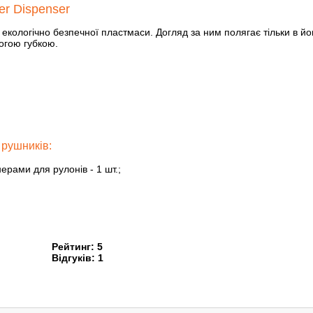
er Dispenser
ї екологічно безпечної пластмаси. Догляд за ним полягає тільки в 
логою губкою.
 рушників:
ерами для рулонів - 1 шт.;
Рейтинг:
5
Відгуків:
1