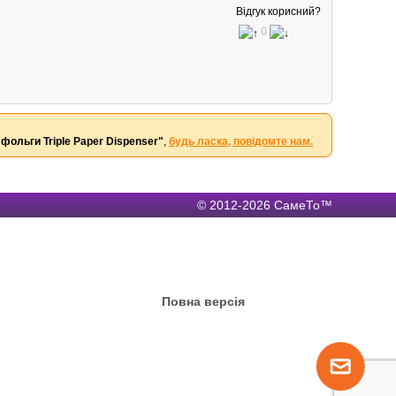
Відгук корисний?
0
 фольги Triple Paper Dispenser"
,
будь ласка, повідомте нам.
© 2012-2026 СамеТо™
Повна версія