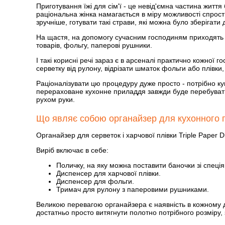
Приготування їжі для сім'ї - це невід'ємна частина життя
раціональна жінка намагається в міру можливості спрост
зручніше, готувати такі страви, які можна було зберігати 
На щастя, на допомогу сучасним господиням приходять в
товарів, фольгу, паперові рушники.
І такі корисні речі зараз є в арсеналі практично кожної 
серветку від рулону, відрізати шматок фольги або плівки,
Раціоналізувати цю процедуру дуже просто - потрібно куп
перераховане кухонне приладдя завжди буде перебувати 
рухом руки.
Що являє собою органайзер для кухонного п
Органайзер для серветок і харчової плівки Trіple Рaper D
Виріб включає в себе:
Поличку, на яку можна поставити баночки зі спеці
Диспенсер для харчової плівки.
Диспенсер для фольги.
Тримач для рулону з паперовими рушниками.
Великою перевагою органайзера є наявність в кожному ди
достатньо просто витягнути полотно потрібного розміру, з