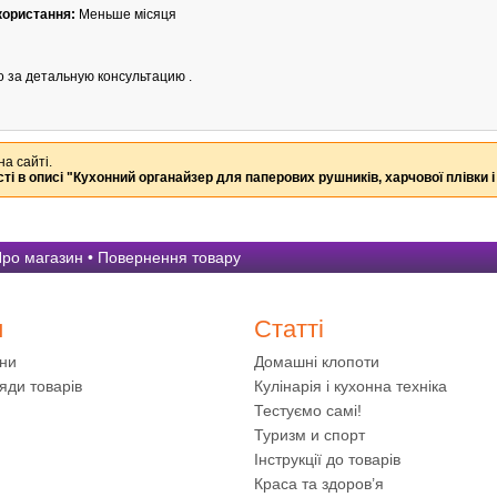
користання:
Меньше місяця
 за детальную консультацию .
на сайті.
ті в описі
"Кухонний органайзер для паперових рушників, харчової плівки і
ро магазин
•
Повернення товару
и
Статті
ини
Домашні клопоти
яди товарів
Кулінарія і кухонна техніка
Тестуємо самі!
Туризм и спорт
Інструкції до товарів
Краса та здоров’я