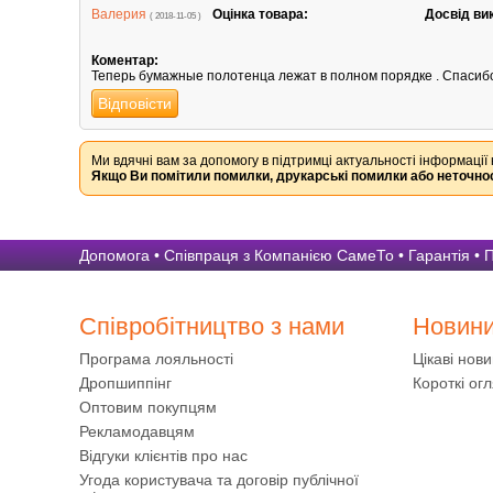
Валерия
Оцінка товара:
Досвід ви
( 2018-11-05 )
Коментар:
Теперь бумажные полотенца лежат в полном порядке . Спасибо
Відповісти
Ми вдячні вам за допомогу в підтримці актуальності інформації 
Якщо Ви помітили помилки, друкарські помилки або неточнос
Допомога
•
Співпраця з Компанією СамеТо
•
Гарантія
•
П
Співробітництво з нами
Новин
Програма лояльності
Цікаві нов
Дропшиппінг
Короткі огл
Оптовим покупцям
Рекламодавцям
Відгуки клієнтів про нас
Угода користувача та договір публічної