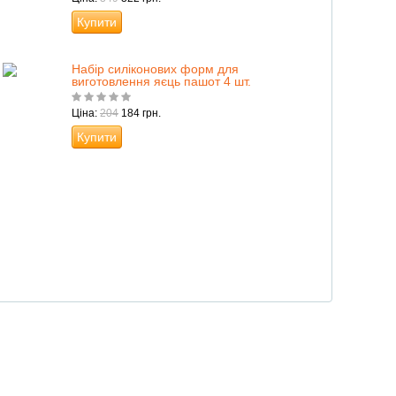
Купити
Набір силіконових форм для
виготовлення яєць пашот 4 шт.
Ціна:
204
184 грн.
Купити