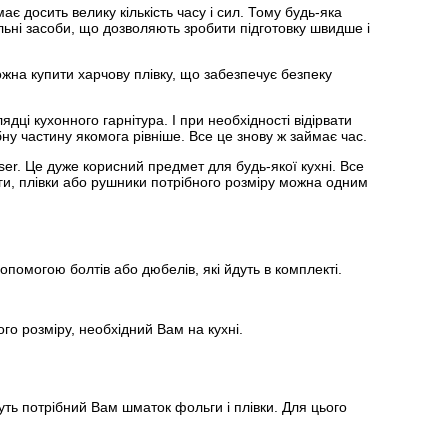
ає досить велику кількість часу і сил. Тому будь-яка
льні засоби, що дозволяють зробити підготовку швидше і
на купити харчову плівку, що забезпечує безпеку
ядці кухонного гарнітура. І при необхідності відірвати
бну частину якомога рівніше. Все це знову ж займає час.
ser. Це дуже корисний предмет для будь-якої кухні. Все
ги, плівки або рушники потрібного розміру можна одним
допомогою болтів або дюбелів, які йдуть в комплекті.
го розміру, необхідний Вам на кухні.
уть потрібний Вам шматок фольги і плівки. Для цього