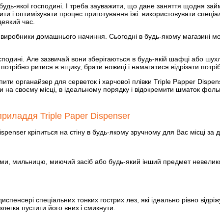
 будь-якої господині. І треба зауважити, що дане заняття щодня займ
ити і оптимізувати процес приготування їжі: використовувати спеціа
деякий час.
иробники домашнього начиння. Сьогодні в будь-якому магазині мож
господині. Але зазвичай вони зберігаються в будь-якій шафці або шухл
 потрібно ритися в ящику, брати ножиці і намагатися відрізати потрі
ити органайзер для серветок і харчової плівки Triple Papper Dispen
на своєму місці, в ідеальному порядку і відокремити шматок фоль
риладдя Triple Рaper Dіspenser
ispenser кріпиться на стіну в будь-якому зручному для Вас місці за 
ями, мильницю, миючий засіб або будь-який інший предмет невелико
спенсері спеціальних тонких гострих лез, які ідеально рівно відріж
легка пустити його вниз і смикнути.