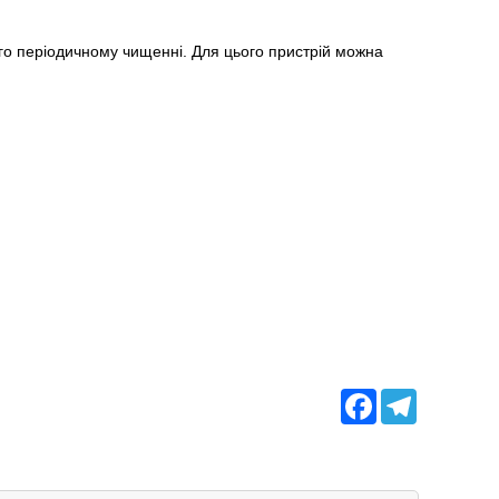
його періодичному чищенні. Для цього пристрій можна
Facebook
Telegram