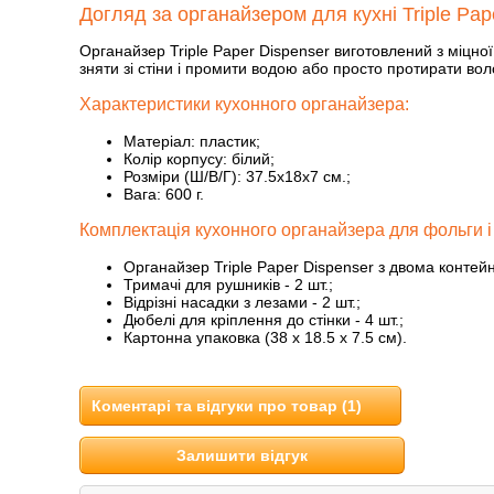
Догляд за органайзером для кухні Triple Рap
Органайзер Triple Рaper Dіspenser виготовлений з міцно
зняти зі стіни і промити водою або просто протирати во
Характеристики кухонного органайзера:
Матеріал: пластик;
Колір корпусу: білий;
Розміри (Ш/В/Г): 37.5x18x7 см.;
Вага: 600 г.
Комплектація кухонного органайзера для фольги і
Органайзер Triple Paper Dispenser з двома контейн
Тримачі для рушників - 2 шт.;
Відрізні насадки з лезами - 2 шт.;
Дюбелі для кріплення до стінки - 4 шт.;
Картонна упаковка (38 x 18.5 x 7.5 см).
Коментарі та відгуки про товар (1)
Залишити відгук