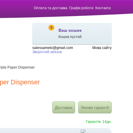
Оплата та доставка
Графік роботи
Контакти
0
Ваш кошик
Кошик пустий
salessameto@gmail.com
Мова сайту
Зворотній зв'язок
iple Paper Dispenser
per Dispenser
Доставка
Умови гарантії
Гарантія: 14дн.