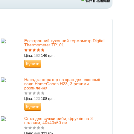
Електронний кухонний термометр Digital
Thermometer TP101
Ціна:
162
146 грн.
Купити
Насадка аератор на кран для економії
води HomeGoods H23, 3 режими
розпилення
Ціна:
123
108 грн.
Купити
Сітка для сушки риби, фруктів на 3
полочки, 40х40х60 см
Ціна:
349
322 грн.