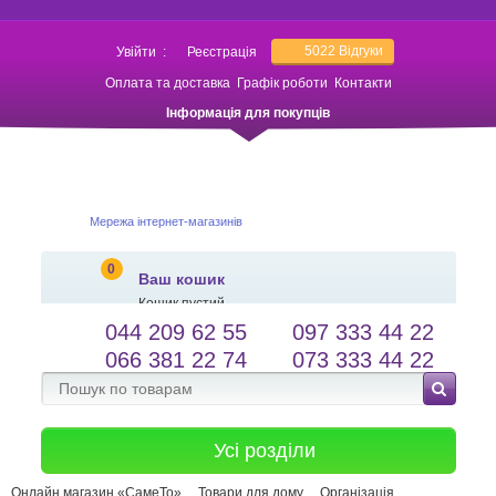
5022
Відгуки
Увійти
:
Реєстрація
Оплата та доставка
Графік роботи
Контакти
Інформація для покупців
Мережа інтернет-магазинів
0
Ваш кошик
Кошик пустий
044 209 62 55
097 333 44 22
salessameto@gmail.com
Мова сайту
066 381 22 74
073 333 44 22
Зворотній зв'язок
Усі розділи
Онлайн магазин «СамеТо»
Товари для дому
Організація