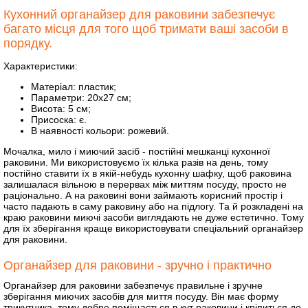
Кухонний органайзер для раковини забезпечує
багато місця для того щоб тримати ваші засоби в
порядку.
Характеристики:
Матеріал: пластик;
Параметри: 20х27 см;
Висота: 5 см;
Присоска: є.
В наявності кольори: рожевий.
Мочалка, мило і миючий засіб - постійні мешканці кухонної
раковини. Ми використовуємо їх кілька разів на день, тому
постійно ставити їх в якій-небудь кухонну шафку, щоб раковина
залишалася вільною в перервах між миттям посуду, просто не
раціонально. А на раковині вони займають корисний простір і
часто падають в саму раковину або на підлогу. Та й розкладені на
краю раковини миючі засоби виглядають не дуже естетично. Тому
для їх зберігання краще використовувати спеціальний органайзер
для раковини.
Органайзер для раковини - зручно і практично
Органайзер для раковини забезпечує правильне і зручне
зберігання миючих засобів для миття посуду. Він має форму
трикутника, тому добре поміщається в кут раковини і кріпиться до