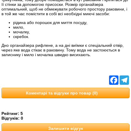
її стінки за допомогою присоски. Розмір органайзера
оптимальний, щоб не обмежувати робочого простору раковини, і
в той же час помістити в собі всі необхідні миючі засоби:
рідина або порошок для миття посуду,
мило,
мочалку,
скребок.
Дно органайзера рифлене, а на дні виїмки є спеціальний отвір,
через яке вода стікає в раковину. Тому вода не застоюється в
записнику і мило і мочалка швидко висихають.
Facebo
T
Коментарі та відгуки про товар (0)
Рейтинг:
5
Відгуків:
0
Залишити відгук