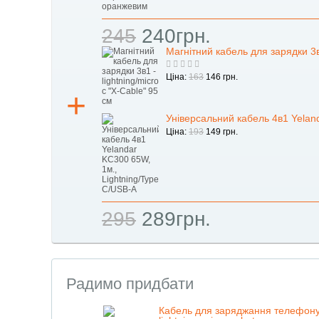
245
240грн.
Магнітний кабель для зарядки 3в1
Ціна:
163
146 грн.
Універсальний кабель 4в1 Yelan
Ціна:
193
149 грн.
295
289грн.
Радимо придбати
Кабель для заряджання телефону