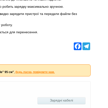
що робить зарядку максимально зручною.
швидко зарядити пристрої та передати файли без
 роботу.
ується для перенесення.
Facebook
Telegram
le" 95 см"
,
будь ласка, повідомте нам.
Зарядні кабелі