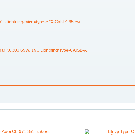
 - lightning/micro/type-c "X-Cable" 95 см
dar KC300 65W, 1м., Lightning/Type-C/USB-A
 Awei CL-971 3в1, кабель
Шнур Type-C 