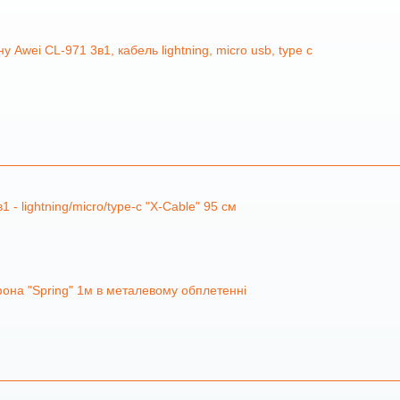
Awei CL-971 3в1, кабель lightning, micro usb, type c
 - lightning/micro/type-c "X-Cable" 95 см
она "Spring" 1м в металевому обплетенні