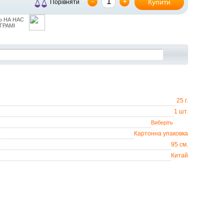
-
+
Купити
Порівняти
 НА НАС
ГРАМІ
25 г.
1 шт.
Картонна упаковка
95 см.
Китай