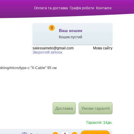
Оплата та доставка
Графік роботи
Контакти
0
Ваш кошик
Кошик пустий
salessameto@gmail.com
Мова сайту
Зворотній зв'язок
tning/micro/type-c "X-Cable" 95 см
Доставка
Умови гарантії
Гарантія: 14дн.