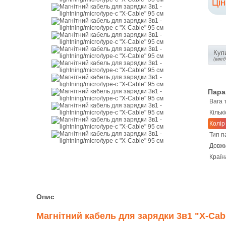
Ці
Купи
(вве
Пара
Вага 
Кількі
Колір
Тип п
Довжи
Країн
Опис
Магнітний кабель для зарядки 3в1 "X-Cab