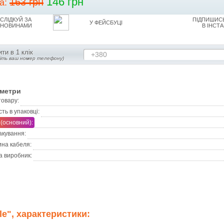
146 грн
163 грн
на:
СЛІДКУЙ ЗА
ПІДПИШИСЬ
У ФЕЙСБУЦІ
НОВИНАМИ
В ІНСТА
ти в 1 клік
+380
діть ваш номер телефону)
метри
товару:
сть в упаковці:
 (основний):
акування:
на кабеля:
а виробник:
le", характеристики: