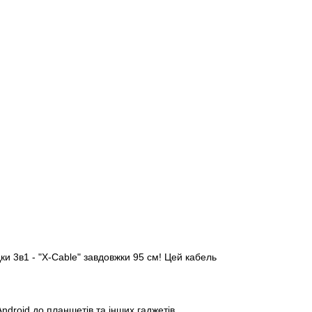
ки 3в1 - "X-Cable" завдовжки 95 см! Цей кабель
 Android до планшетів та інших гаджетів.