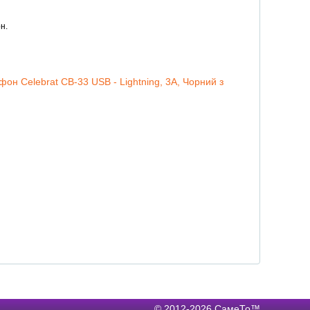
н.
фон Celebrat CB-33 USB - Lightning, 3А, Чорний з
© 2012-2026 СамеТо™