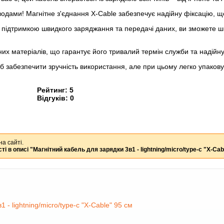
водами! Магнітне з'єднання X-Cable забезпечує надійну фіксацію, 
З підтримкою швидкого заряджання та передачі даних, ви зможете 
сних матеріалів, що гарантує його тривалий термін служби та надійну
б забезпечити зручність використання, але при цьому легко упаков
Рейтинг:
5
Відгуків:
0
на сайті.
ті в описі
"Магнітний кабель для зарядки 3в1 - lightning/micro/type-c "X-Cab
 - lightning/micro/type-c "X-Cable" 95 см