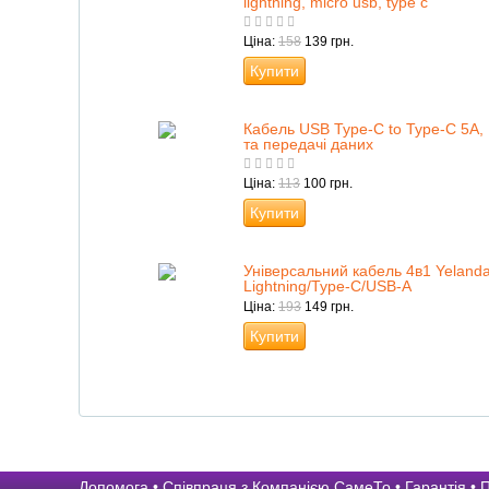
lightning, micro usb, type c
Ціна:
158
139 грн.
Купити
Кабель USB Type-C to Type-C 5А,
та передачі даних
Ціна:
113
100 грн.
Купити
Універсальний кабель 4в1 Yeland
Lightning/Type-C/USB-A
Ціна:
193
149 грн.
Купити
Допомога
•
Співпраця з Компанією СамеТо
•
Гарантія
•
П