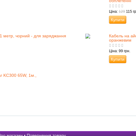
обплетенні
Ціна:
129
115 гр
Купити
 1 метр, чорний - для заряджання
Кабель на ай
оранжевим
Ціна: 99 грн.
Купити
ar KC300 65W, 1м.,
ро магазин
•
Повернення товару