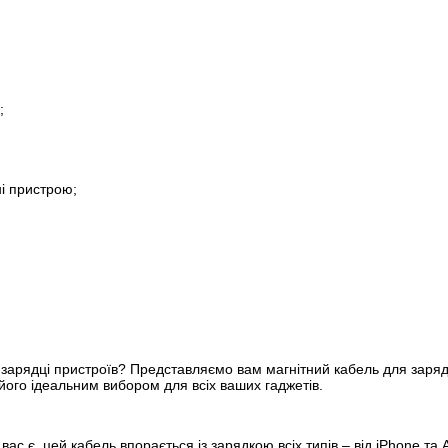
;
ні пристрою;
у зарядці пристроїв? Представляємо вам магнітний кабель для заряд
ь його ідеальним вибором для всіх ваших гаджетів.
 вас є, цей кабель впорається із зарядкою всіх типів – від iPhone та