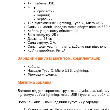
Тип: кабель USB;
Колір:
сріблястий;
чорний;
червоний;
Тип підключення: Lightning, Type-C, Micro USB;
Сильний магніт, насадка може обертатися на 360 °
Кабель у щільному обплетенні;
Вага продукту: 25 г;
Довжина: 95 см;
Сила струму: 2 А;
Синє підсвічування на кінці кабелю при підключен
Країна виробник: Китай.
Зарядний шнур із магнітом, комплектація:
Кабель;
Насадки Type-C, Micro USB, Lightning;
Фірмова упаковка.
Магнітна зарядка
Бажаєте відчути справжню зручність та універсальність 
підтримує роз'єм lightning, micro USB і type-c, що робит
Чому "X-Cable" - ваш надійний супутник у зарядці:
Універсальність: Незалежно від того, які пристрої у