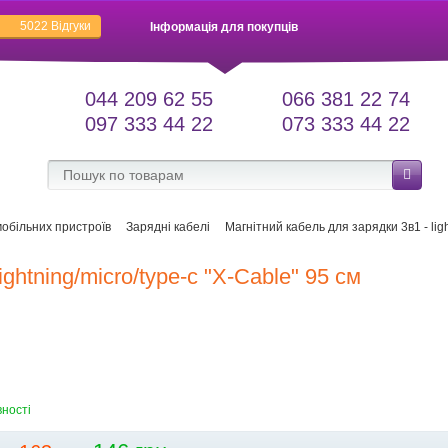
5022
Відгуки
Інформація для покупців
044 209 62 55
066 381 22 74
097 333 44 22
073 333 44 22
мобільних пристроїв
Зарядні кабелі
Магнітний кабель для зарядки 3в1 - ligh
ghtning/micro/type-c "X-Cable" 95 см
вності